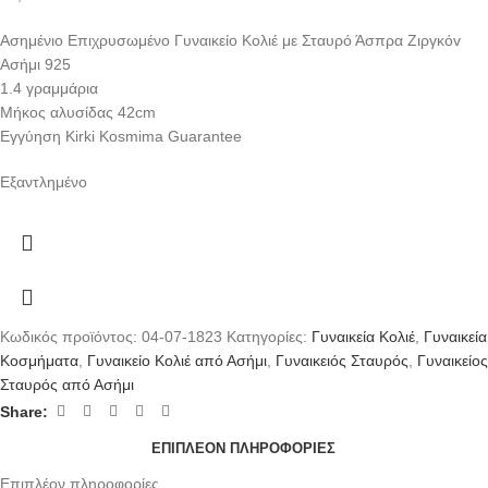
Ασημένιο Επιχρυσωμένο Γυναικείο Κολιέ με Σταυρό Άσπρα Ζιργκόv
Ασήμι 925
1.4 γραμμάρια
Μήκος αλυσίδας 42cm
Eγγύηση Kirki Kosmima Guarantee
Εξαντλημένο
Κωδικός προϊόντος:
04-07-1823
Κατηγορίες:
Γυναικεία Κολιέ
,
Γυναικεία
Κοσμήματα
,
Γυναικείο Κολιέ από Ασήμι
,
Γυναικειός Σταυρός
,
Γυναικείος
Σταυρός από Ασήμι
Share:
ΕΠΙΠΛΈΟΝ ΠΛΗΡΟΦΟΡΊΕΣ
Επιπλέον πληροφορίες