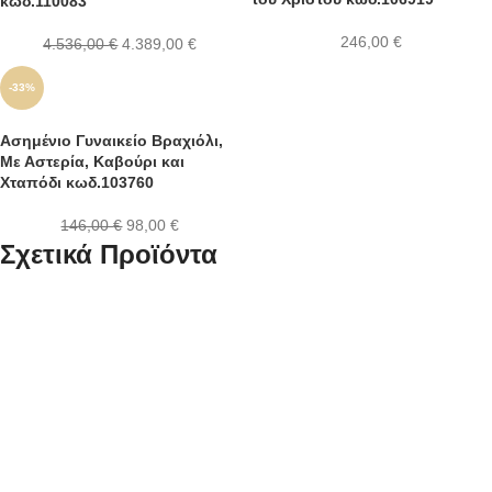
κωδ.110083
246,00
€
4.536,00
€
4.389,00
€
-33%
Ασημένιο Γυναικείο Βραχιόλι,
Με Αστερία, Καβούρι και
Χταπόδι κωδ.103760
146,00
€
98,00
€
Σχετικά Προϊόντα
Ασημένιο Επιχρυσωμένο
Ασημένιο Επιχρυσωμένο
Γυναικείο Κολιέ, Με
Γυναικείο Κολιέ Με Σταυρό
Μαργαριτάρι Και Λευκά Ζιργκόν
κωδ.110045
κωδ.110050
39,00
€
49,00
€
Ασημένιο Επίχρυσο Γυναικείο