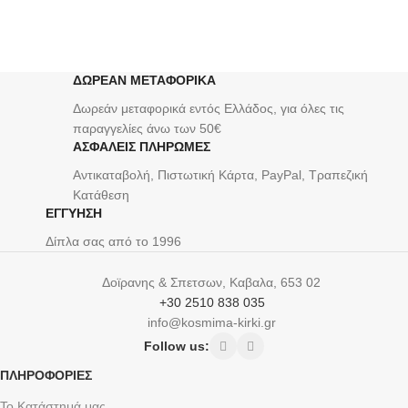
Κολιέ Δάκρυ, Με Ροζ Και Λευκό
Ζιργκόν κωδ.110044
44,00
€
ΔΩΡΕΑΝ ΜΕΤΑΦΟΡΙΚΑ
Δωρεάν μεταφορικά εντός Ελλάδος, για όλες τις
παραγγελίες άνω των 50€
ΑΣΦΑΛΕΙΣ ΠΛΗΡΩΜΕΣ
Αντικαταβολή, Πιστωτική Κάρτα, PayPal, Τραπεζική
Kατάθεση
ΕΓΓΥΗΣΗ
Δίπλα σας από το 1996
Δοϊρανης & Σπετσων, Καβαλα, 653 02
+30 2510 838 035
info@kosmima-kirki.gr
Follow us:
ΠΛΗΡΟΦΟΡΙΕΣ
Το Κατάστημά μας