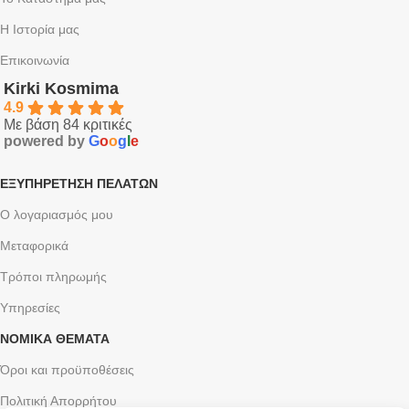
Η Ιστορία μας
Επικοινωνία
Kirki Kosmima
4.9
Με βάση 84 κριτικές
powered by
G
o
o
g
l
e
ΕΞΥΠΗΡΈΤΗΣΗ ΠΕΛΑΤΏΝ
Ο λογαριασμός μου
Μεταφορικά
Τρόποι πληρωμής
Υπηρεσίες
ΝΟΜΙΚΆ ΘΈΜΑΤΑ
Όροι και προϋποθέσεις
Πολιτική Απορρήτου