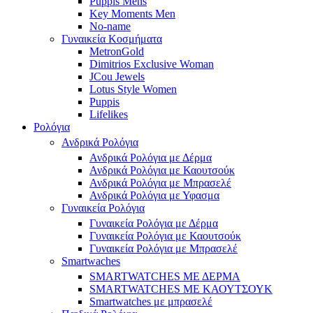
Puppis Mens
Key Moments Men
No-name
Γυναικεία Κοσμήματα
MetronGold
Dimitrios Exclusive Woman
JCou Jewels
Lotus Style Women
Puppis
Lifelikes
Ρολόγια
Ανδρικά Ρολόγια
Ανδρικά Ρολόγια με Δέρμα
Ανδρικά Ρολόγια με Καουτσούκ
Ανδρικά Ρολόγια με Μπρασελέ
Ανδρικά Ρολόγια με Υφασμα
Γυναικεία Ρολόγια
Γυναικεία Ρολόγια με Δέρμα
Γυναικεία Ρολόγια με Καουτσούκ
Γυναικεία Ρολόγια με Μπρασελέ
Smartwaches
SMARTWATCHES ΜΕ ΔΕΡΜΑ
SMARTWATCHES ΜΕ ΚΑΟΥΤΣΟΥΚ
Smartwatches με μπρασελέ