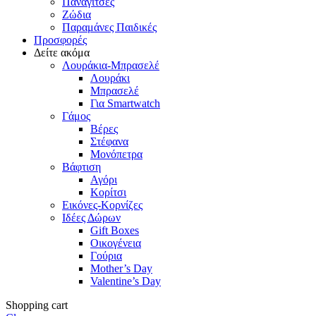
Παναγίτσες
Ζώδια
Παραμάνες Παιδικές
Προσφορές
Δείτε ακόμα
Λουράκια-Μπρασελέ
Λουράκι
Μπρασελέ
Για Smartwatch
Γάμος
Βέρες
Στέφανα
Μονόπετρα
Βάφτιση
Αγόρι
Κορίτσι
Εικόνες-Κορνίζες
Ιδέες Δώρων
Gift Boxes
Οικογένεια
Γούρια
Mother’s Day
Valentine’s Day
Shopping cart