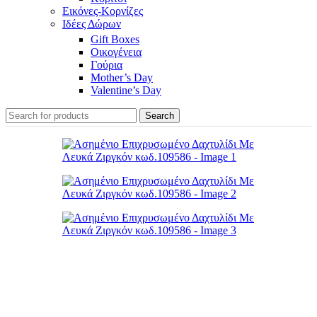
Εικόνες-Κορνίζες
Ιδέες Δώρων
Gift Boxes
Οικογένεια
Γούρια
Mother’s Day
Valentine’s Day
Search