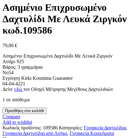
Ασημένιο Επιχρυσωμένο
Δαχτυλίδι Με Λευκά Ζιργκόν
κωδ.109586
79,00
€
Ασημένιο Επιχρυσωμένο Δαχτυλίδι Με Λευκά Ζιργκόν
Ασήμι 925
Βάρος: 3 γραμμάρια
Νο54
Εγγύηση Kirki Kosmima Guarantee
04-04-4221
Δείτε
εδώ
τον Οδηγό Μέτρησης Μεγέθους Δαχτυλιδιών
1 σε απόθεμα
Ασημένιο
Προσθήκη στο καλάθι
Επιχρυσωμένο
Compare
Δαχτυλίδι
Add to wishlist
Με
Κωδικός προϊόντος:
109586
Κατηγορίες:
Γυναικεία Δαχτυλίδια
,
Λευκά
Γυναικεία Δαχτυλίδια από Ασήμι
,
Γυναικεία Κοσμήματα
Ζιργκόν