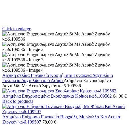
Click to enlarge
Αρχική σελίδα
Γυναικεία Κοσμήματα
Γυναικεία Δαχτυλίδια
Γυναικεία Δαχτυλίδια από Ασήμι
Ασημένιο Επιχρυσωμένο
Δαχτυλίδι Με Λευκά Ζιργκόν κωδ.109586
Ασημένια Επιχρυσωμένα Σκουλαρίκια Κρίκοι κωδ.109562
64,00
€
Back to products
Ασημένιο Επίχρυσο Γυναικείο Βραχιόλι, Με Φύλλα Και Λευκά
Ζιργκόν κωδ.109597
78,00
€