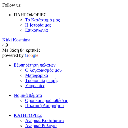
Follow us:
ΠΛΗΡΟΦΟΡΙΕΣ
Το Κατάστημά μας
Η Ιστορία μας
Επικοινωνία
Kirki Kosmima
4.9
Με βάση 84 κριτικές
powered by
G
o
o
g
l
e
Εξυπηρέτηση πελατών
Ο λογαριασμός μου
Μεταφορικά
Τρόποι πληρωμής
Υπηρεσίες
Νομικά θέματα
Όροι και προϋποθέσεις
Πολιτική Απορρήτου
ΚΑΤΗΓΟΡΙΕΣ
Ανδρικά Κοσμήματα
Ανδρικά Ρολόγια