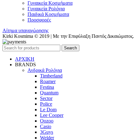
Γυναικεία Κοσμήματα
Γυναικεία Ρολόγια
Παιδικά Κοσμήματα
Προσφορές
Αίτημα υπαναχώρησης
Kirki Kosmima © 2019 | Με την Επιφύλαξη Παντός Δικαιώματος.
Search
ΑΡΧΙΚΗ
BRANDS
Ανδρικά Ρολόγια
Timberland
Roamer
Festina
Quantum
Sector
Police
Le Dom
Lee Cooper
Oozoo
Casio
3Guys
Welder