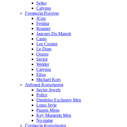
Seiko
Calypso
Γυναικεία Ρολόγια
JCou
Festina
Roamer
Jaqcues Du Manoir
Casio
Lee Cooper
Le Dom
Oozoo
Sector
Welder
Calypso
Elixa
Michael Kors
Ανδρικά Κοσμήματα
Sector Jewels
Police
Dimitrios Exclusive Men
Lotus Style
Puppis Mens
Key Moments Men
No-name
Γυναικεία Κοσμήματα