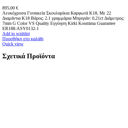
895,00
€
Λευκόχρυσα Γυναικεία Σκουλαρίκια Καρφωτά Κ18, Με 22
Διαμάντια K18 Βάρος: 2.1 γραμμάρια Μπριγιάν: 0,21ct Διάμετρος:
7mm G Color VS Quality Εγγύηση Kirki Kosmima Guarantee
ER188-ASY0132-1
Add to wishlist
Προσθήκη στο καλάθι
Quick view
Σχετικά Προϊόντα
Ασημένιο Ροζ Gold Γυναικείο Δαχτυλίδι Cameo, Με
Φιγούρα Γυναίκας Και Λευκά Ζιργκόν κωδ.109649
99,00
€
Ασημένιο Ροζ Gold Γυναικείο Δαχτυλίδι Cameo, Με Φιγούρα
Γυναίκας Και Λευκά Ζιργκόν Ασήμι 925 Βάρος: 4,2 γραμμάρια
Μέγεθος: Μεταβλητό Εγγύηση Kirki Kosmima Guarantee 5AG68
Add to wishlist
Προσθήκη στο καλάθι
Quick view