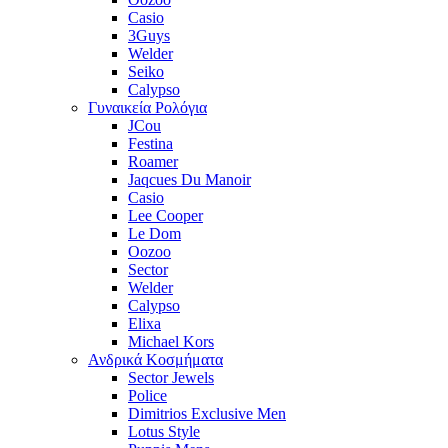
Casio
3Guys
Welder
Seiko
Calypso
Γυναικεία Ρολόγια
JCou
Festina
Roamer
Jaqcues Du Manoir
Casio
Lee Cooper
Le Dom
Oozoo
Sector
Welder
Calypso
Elixa
Michael Kors
Ανδρικά Κοσμήματα
Sector Jewels
Police
Dimitrios Exclusive Men
Lotus Style