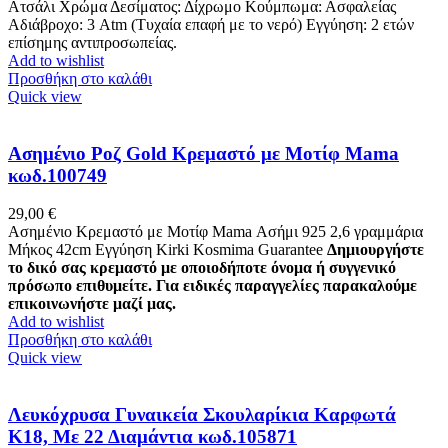
Ατσάλι Χρώμα Δεσίματος: Δίχρωμο Κούμπωμα: Ασφαλείας
Αδιάβροχο: 3 Atm (Τυχαία επαφή με το νερό) Εγγύηση: 2 ετών
επίσημης αντιπροσωπείας.
Add to wishlist
Προσθήκη στο καλάθι
Quick view
Ασημένιο Ροζ Gold Κρεμαστό με Μοτίφ Mama
κωδ.100749
29,00
€
Ασημένιο Κρεμαστό με Μοτίφ Mama Ασήμι 925 2,6 γραμμάρια
Μήκος 42cm Eγγύηση Kirki Kosmima Guarantee
Δημιουργήστε
το δικό σας κρεμαστό με οποιοδήποτε όνομα ή συγγενικό
πρόσωπο επιθυμείτε. Για ειδικές παραγγελίες παρακαλούμε
επικοινωνήστε μαζί μας.
Add to wishlist
Προσθήκη στο καλάθι
Quick view
Λευκόχρυσα Γυναικεία Σκουλαρίκια Καρφωτά
Κ18, Με 22 Διαμάντια κωδ.105871