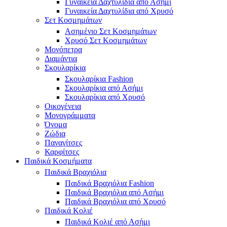
Γυναικεία Δαχτυλίδια από Ασήμι
Γυναικεία Δαχτυλίδια από Χρυσό
Σετ Κοσμημάτων
Ασημένιο Σετ Κοσμημάτων
Χρυσό Σετ Κοσμημάτων
Μονόπετρα
Διαμάντια
Σκουλαρίκια
Σκουλαρίκια Fashion
Σκουλαρίκια από Ασήμι
Σκουλαρίκια από Χρυσό
Οικογένεια
Μονογράμματα
Όνομα
Ζώδια
Παναγίτσες
Καρφίτσες
Παιδικά Κοσμήματα
Παιδικά Βραχιόλια
Παιδικά Βραχιόλια Fashion
Παιδικά Βραχιόλια από Ασήμι
Παιδικά Βραχιόλια από Χρυσό
Παιδικά Κολιέ
Παιδικά Κολιέ από Ασήμι