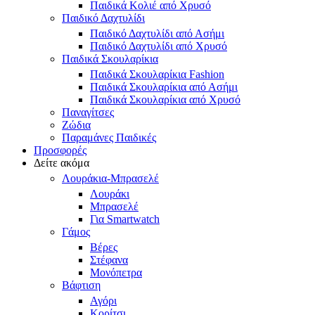
Παιδικά Κολιέ από Χρυσό
Παιδικό Δαχτυλίδι
Παιδικό Δαχτυλίδι από Ασήμι
Παιδικό Δαχτυλίδι από Χρυσό
Παιδικά Σκουλαρίκια
Παιδικά Σκουλαρίκια Fashion
Παιδικά Σκουλαρίκια από Ασήμι
Παιδικά Σκουλαρίκια από Χρυσό
Παναγίτσες
Ζώδια
Παραμάνες Παιδικές
Προσφορές
Δείτε ακόμα
Λουράκια-Μπρασελέ
Λουράκι
Μπρασελέ
Για Smartwatch
Γάμος
Βέρες
Στέφανα
Μονόπετρα
Βάφτιση
Αγόρι
Κορίτσι