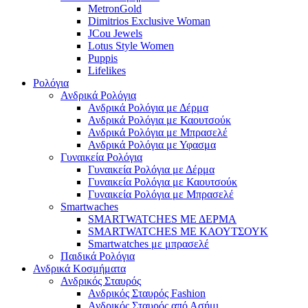
MetronGold
Dimitrios Exclusive Woman
JCou Jewels
Lotus Style Women
Puppis
Lifelikes
Ρολόγια
Ανδρικά Ρολόγια
Ανδρικά Ρολόγια με Δέρμα
Ανδρικά Ρολόγια με Καουτσούκ
Ανδρικά Ρολόγια με Μπρασελέ
Ανδρικά Ρολόγια με Υφασμα
Γυναικεία Ρολόγια
Γυναικεία Ρολόγια με Δέρμα
Γυναικεία Ρολόγια με Καουτσούκ
Γυναικεία Ρολόγια με Μπρασελέ
Smartwaches
SMARTWATCHES ΜΕ ΔΕΡΜΑ
SMARTWATCHES ΜΕ ΚΑΟΥΤΣΟΥΚ
Smartwatches με μπρασελέ
Παιδικά Ρολόγια
Ανδρικά Κοσμήματα
Ανδρικός Σταυρός
Ανδρικός Σταυρός Fashion
Ανδρικός Σταυρός από Ασήμι