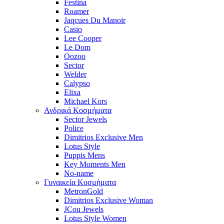
Festina
Roamer
Jaqcues Du Manoir
Casio
Lee Cooper
Le Dom
Oozoo
Sector
Welder
Calypso
Elixa
Michael Kors
Ανδρικά Κοσμήματα
Sector Jewels
Police
Dimitrios Exclusive Men
Lotus Style
Puppis Mens
Key Moments Men
No-name
Γυναικεία Κοσμήματα
MetronGold
Dimitrios Exclusive Woman
JCou Jewels
Lotus Style Women