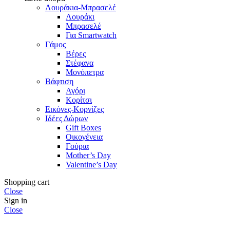
Λουράκια-Μπρασελέ
Λουράκι
Μπρασελέ
Για Smartwatch
Γάμος
Βέρες
Στέφανα
Μονόπετρα
Βάφτιση
Αγόρι
Κορίτσι
Εικόνες-Κορνίζες
Ιδέες Δώρων
Gift Boxes
Οικογένεια
Γούρια
Mother’s Day
Valentine’s Day
Shopping cart
Close
Sign in
Close