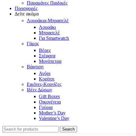
Παραμάνες Παιδικές
Προσφορές
Δείτε ακόμα
Λουράκια-Μπρασελέ
Λουράκι
Μπρασελέ
Για Smartwatch
Γάμος
Βέρες
Στέφανα
Μονόπετρα
Βάφτιση
Αγόρι
Κορίτσι
Εικόνες-Κορνίζες
Ιδέες Δώρων
Gift Boxes
Οικογένεια
Γούρια
Mother’s Day
Valentine’s Day
Search