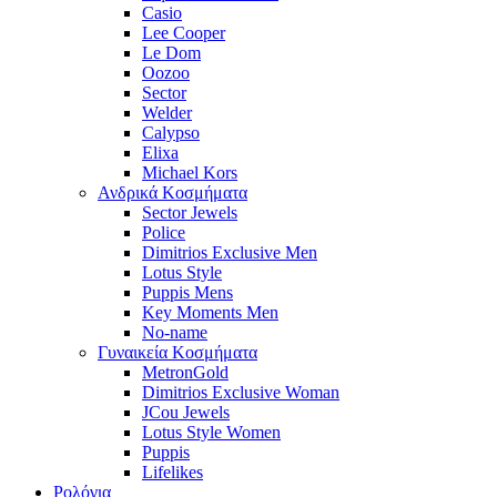
Casio
Lee Cooper
Le Dom
Oozoo
Sector
Welder
Calypso
Elixa
Michael Kors
Ανδρικά Κοσμήματα
Sector Jewels
Police
Dimitrios Exclusive Men
Lotus Style
Puppis Mens
Key Moments Men
No-name
Γυναικεία Κοσμήματα
MetronGold
Dimitrios Exclusive Woman
JCou Jewels
Lotus Style Women
Puppis
Lifelikes
Ρολόγια