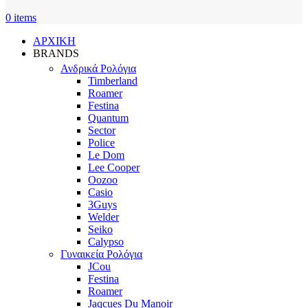
0
items
ΑΡΧΙΚΗ
BRANDS
Ανδρικά Ρολόγια
Timberland
Roamer
Festina
Quantum
Sector
Police
Le Dom
Lee Cooper
Oozoo
Casio
3Guys
Welder
Seiko
Calypso
Γυναικεία Ρολόγια
JCou
Festina
Roamer
Jaqcues Du Manoir