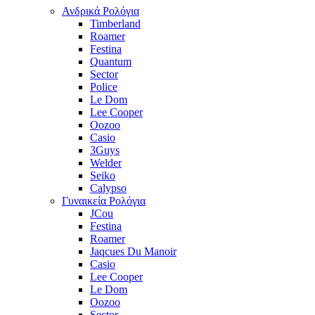
Ανδρικά Ρολόγια
Timberland
Roamer
Festina
Quantum
Sector
Police
Le Dom
Lee Cooper
Oozoo
Casio
3Guys
Welder
Seiko
Calypso
Γυναικεία Ρολόγια
JCou
Festina
Roamer
Jaqcues Du Manoir
Casio
Lee Cooper
Le Dom
Oozoo
Sector