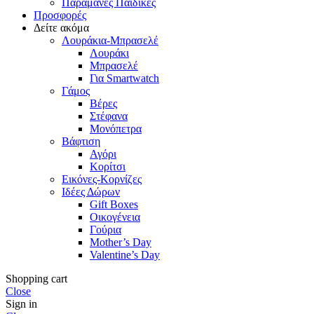
Παραμάνες Παιδικές
Προσφορές
Δείτε ακόμα
Λουράκια-Μπρασελέ
Λουράκι
Μπρασελέ
Για Smartwatch
Γάμος
Βέρες
Στέφανα
Μονόπετρα
Βάφτιση
Αγόρι
Κορίτσι
Εικόνες-Κορνίζες
Ιδέες Δώρων
Gift Boxes
Οικογένεια
Γούρια
Mother’s Day
Valentine’s Day
Shopping cart
Close
Sign in