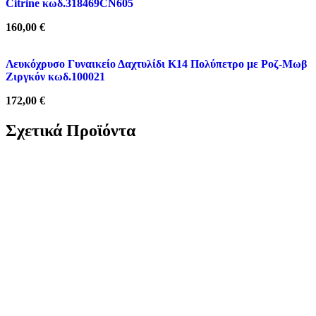
Citrine κωδ.318469CN605
160,00
€
Λευκόχρυσο Γυναικείο Δαχτυλίδι Κ14 Πολύπετρο με Ροζ-Μωβ
Ζιργκόν κωδ.100021
172,00
€
Σχετικά Προϊόντα
Ασημένια Επιχρυσωμένα Σκουλαρίκια Κρίκοι κωδ.110080
24,00
€
Ασημένια Επιχρυσωμένα Σκουλαρίκια Κρίκοι κωδ.110081
34,00
€
Ασημένια Σκουλαρίκια Κρίκοι κωδ.110072