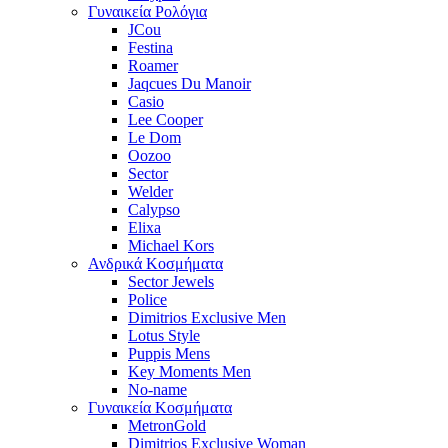
Γυναικεία Ρολόγια
JCou
Festina
Roamer
Jaqcues Du Manoir
Casio
Lee Cooper
Le Dom
Oozoo
Sector
Welder
Calypso
Elixa
Michael Kors
Ανδρικά Κοσμήματα
Sector Jewels
Police
Dimitrios Exclusive Men
Lotus Style
Puppis Mens
Key Moments Men
No-name
Γυναικεία Κοσμήματα
MetronGold
Dimitrios Exclusive Woman