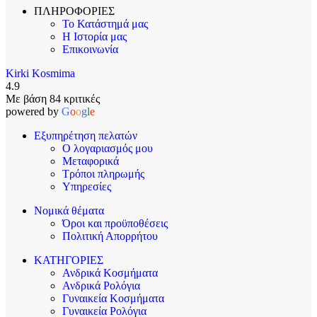
ΠΛΗΡΟΦΟΡΙΕΣ
Το Κατάστημά μας
Η Ιστορία μας
Επικοινωνία
Kirki Kosmima
4.9
Με βάση 84 κριτικές
powered by
G
o
o
g
l
e
Εξυπηρέτηση πελατών
Ο λογαριασμός μου
Μεταφορικά
Τρόποι πληρωμής
Υπηρεσίες
Νομικά θέματα
Όροι και προϋποθέσεις
Πολιτική Απορρήτου
ΚΑΤΗΓΟΡΙΕΣ
Ανδρικά Κοσμήματα
Ανδρικά Ρολόγια
Γυναικεία Κοσμήματα
Γυναικεία Ρολόγια