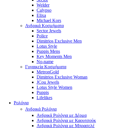
Welder
Calypso
Elixa
Michael Kors
Ανδρικά Κοσμήματα
Sector Jewels
Police
Dimitrios Exclusive Men
Lotus Style
Puppis Mens
Key Moments Men
No-name
Γυναικεία Κοσμήματα
MetronGold
Dimitrios Exclusive Woman
JCou Jewels
Lotus Style Women
Puppis
Lifelikes
Ρολόγια
Ανδρικά Ρολόγια
Ανδρικά Ρολόγια με Δέρμα
Ανδρικά Ρολόγια με Καουτσούκ
Ανδρικά Ρολόγια με Μπρασελέ