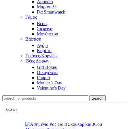
Λουράκι
Μπρασελέ
Για Smartwatch
Γάμος
Βέρες
Στέφανα
Μονόπετρα
Βάφτιση
Αγόρι
Κορίτσι
Εικόνες-Κορνίζες
Ιδέες Δώρων
Gift Boxes
Οικογένεια
Γούρια
Mother’s Day
Valentine’s Day
Search
Sold out