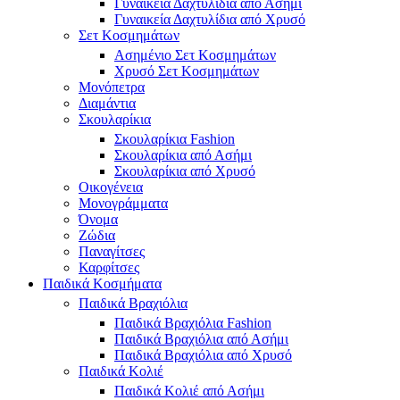
Γυναικεία Δαχτυλίδια από Ασήμι
Γυναικεία Δαχτυλίδια από Χρυσό
Σετ Κοσμημάτων
Ασημένιο Σετ Κοσμημάτων
Χρυσό Σετ Κοσμημάτων
Μονόπετρα
Διαμάντια
Σκουλαρίκια
Σκουλαρίκια Fashion
Σκουλαρίκια από Ασήμι
Σκουλαρίκια από Χρυσό
Οικογένεια
Μονογράμματα
Όνομα
Ζώδια
Παναγίτσες
Καρφίτσες
Παιδικά Κοσμήματα
Παιδικά Βραχιόλια
Παιδικά Βραχιόλια Fashion
Παιδικά Βραχιόλια από Ασήμι
Παιδικά Βραχιόλια από Χρυσό
Παιδικά Κολιέ
Παιδικά Κολιέ από Ασήμι