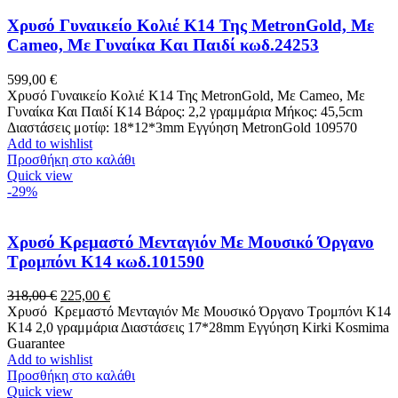
Χρυσό Γυναικείο Κολιέ Κ14 Της MetronGold, Με
Cameo, Με Γυναίκα Και Παιδί κωδ.24253
599,00
€
Χρυσό Γυναικείο Κολιέ Κ14 Της MetronGold, Με Cameo, Με
Γυναίκα Και Παιδί K14 Βάρος: 2,2 γραμμάρια Μήκος: 45,5cm
Διαστάσεις μοτίφ: 18*12*3mm Εγγύηση MetronGold 109570
Add to wishlist
Προσθήκη στο καλάθι
Quick view
-29%
Χρυσό Κρεμαστό Μενταγιόν Με Μουσικό Όργανο
Τρομπόνι K14 κωδ.101590
Original
Η
318,00
€
225,00
€
price
τρέχουσα
Χρυσό Κρεμαστό Μενταγιόν Με Μουσικό Όργανο Τρομπόνι K14
was:
τιμή
Κ14 2,0 γραμμάρια Διαστάσεις 17*28mm Εγγύηση Kirki Kosmima
318,00 €.
είναι:
Guarantee
225,00 €.
Add to wishlist
Προσθήκη στο καλάθι
Quick view