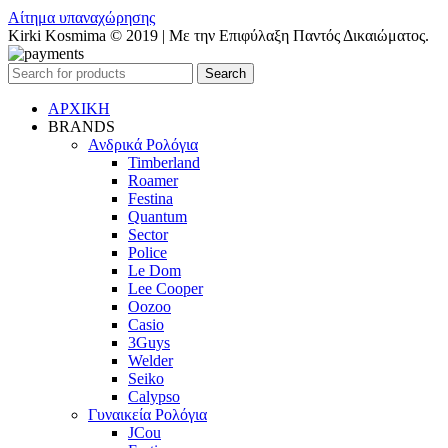
Αίτημα υπαναχώρησης
Kirki Kosmima © 2019 | Με την Επιφύλαξη Παντός Δικαιώματος.
Search
ΑΡΧΙΚΗ
BRANDS
Ανδρικά Ρολόγια
Timberland
Roamer
Festina
Quantum
Sector
Police
Le Dom
Lee Cooper
Oozoo
Casio
3Guys
Welder
Seiko
Calypso
Γυναικεία Ρολόγια
JCou