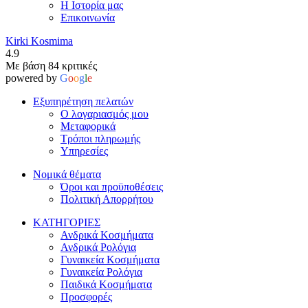
Η Ιστορία μας
Επικοινωνία
Kirki Kosmima
4.9
Με βάση 84 κριτικές
powered by
G
o
o
g
l
e
Εξυπηρέτηση πελατών
Ο λογαριασμός μου
Μεταφορικά
Τρόποι πληρωμής
Υπηρεσίες
Νομικά θέματα
Όροι και προϋποθέσεις
Πολιτική Απορρήτου
ΚΑΤΗΓΟΡΙΕΣ
Ανδρικά Κοσμήματα
Ανδρικά Ρολόγια
Γυναικεία Κοσμήματα
Γυναικεία Ρολόγια
Παιδικά Κοσμήματα
Προσφορές