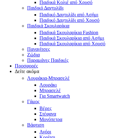
Παιδικά Κολιέ από Χρυσό
Παιδικό Δαχτυλίδι
Παιδικό Δαχτυλίδι από Ασήμι
Παιδικό Δαχτυλίδι από Χρυσό
Παιδικά Σκουλαρίκια
Παιδικά Σκουλαρίκια Fashion
Παιδικά Σκουλαρίκια από Ασήμι
Παιδικά Σκουλαρίκια από Χρυσό
Παναγίτσες
Ζώδια
Παραμάνες Παιδικές
Προσφορές
Δείτε ακόμα
Λουράκια-Μπρασελέ
Λουράκι
Μπρασελέ
Για Smartwatch
Γάμος
Βέρες
Στέφανα
Μονόπετρα
Βάφτιση
Αγόρι
Κορίτσι