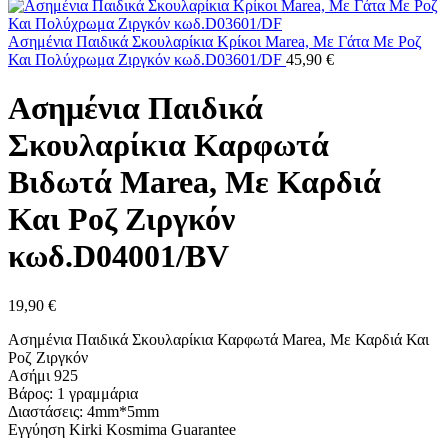
Ασημένια Παιδικά Σκουλαρίκια Κρίκοι Marea, Με Γάτα Με Ροζ
Και Πολύχρωμα Ζιργκόν κωδ.D03601/DF
45,90
€
Ασημένια Παιδικά
Σκουλαρίκια Καρφωτά
Βιδωτά Marea, Με Καρδιά
Και Ροζ Ζιργκόν
κωδ.D04001/BV
19,90
€
Ασημένια Παιδικά Σκουλαρίκια Καρφωτά Marea, Με Καρδιά Και
Ροζ Ζιργκόν
Ασήμι 925
Βάρος: 1 γραμμάρια
Διαστάσεις: 4mm*5mm
Εγγύηση Kirki Kosmima Guarantee