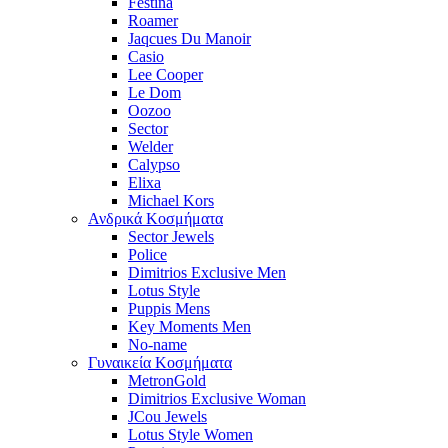
Festina
Roamer
Jaqcues Du Manoir
Casio
Lee Cooper
Le Dom
Oozoo
Sector
Welder
Calypso
Elixa
Michael Kors
Ανδρικά Κοσμήματα
Sector Jewels
Police
Dimitrios Exclusive Men
Lotus Style
Puppis Mens
Key Moments Men
No-name
Γυναικεία Κοσμήματα
MetronGold
Dimitrios Exclusive Woman
JCou Jewels
Lotus Style Women