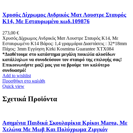
Xρυσός Δίχρωμος Ανδρικός Ματ Λουστρε Σταυρός
Κ14, Με Εσταυρωμένο κωδ.109876
273,00
€
Xρυσός Δίχρωμος Ανδρικός Ματ Λουστρε Σταυρός Κ14, Με
Εσταυρωμένο K14 Βάρος: 1,4 γραμμάρια Διαστάσεις : 32*18mm
Πάχος: 3mm Εγγύηση Kirki Kosmima Guarantee ΧΤΧ084
*Διαθέτουμε στο κατάστημα μεγάλη ποικιλία αλυσίδων
κατάλληλων να συνοδεύσουν τον σταυρό της επιλογής σας!
Επικοινωνήστε μαζί μας για να βρούμε τον καλύτερο
συνδυασμό!
Add to wishlist
Προσθήκη στο καλάθι
Quick view
Σχετικά Προϊόντα
Ασημένια Παιδικά Σκουλαρίκια Κρίκοι Marea, Με
Χελώνα Με Μωβ Και Πολύχρωμα Ζιργκόν