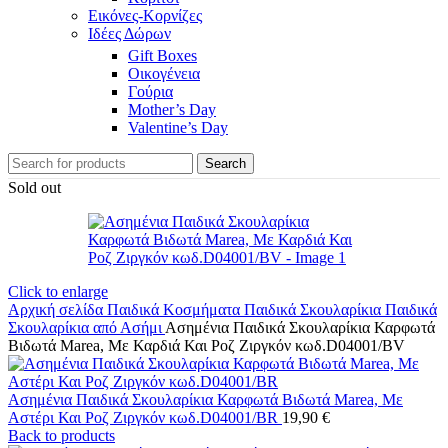
Εικόνες-Κορνίζες
Ιδέες Δώρων
Gift Boxes
Οικογένεια
Γούρια
Mother’s Day
Valentine’s Day
Search
Sold out
Click to enlarge
Αρχική σελίδα
Παιδικά Κοσμήματα
Παιδικά Σκουλαρίκια
Παιδικά
Σκουλαρίκια από Ασήμι
Ασημένια Παιδικά Σκουλαρίκια Καρφωτά
Βιδωτά Marea, Με Καρδιά Και Ροζ Ζιργκόν κωδ.D04001/BV
Ασημένια Παιδικά Σκουλαρίκια Καρφωτά Βιδωτά Marea, Με
Αστέρι Και Ροζ Ζιργκόν κωδ.D04001/BR
19,90
€
Back to products