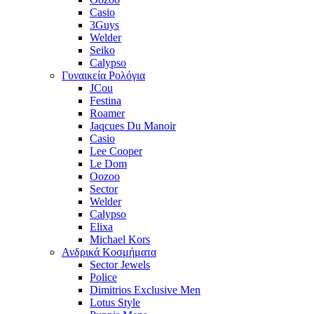
Casio
3Guys
Welder
Seiko
Calypso
Γυναικεία Ρολόγια
JCou
Festina
Roamer
Jaqcues Du Manoir
Casio
Lee Cooper
Le Dom
Oozoo
Sector
Welder
Calypso
Elixa
Michael Kors
Ανδρικά Κοσμήματα
Sector Jewels
Police
Dimitrios Exclusive Men
Lotus Style