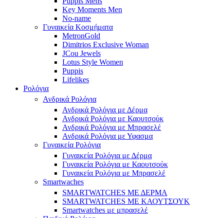
Puppis Mens
Key Moments Men
No-name
Γυναικεία Κοσμήματα
MetronGold
Dimitrios Exclusive Woman
JCou Jewels
Lotus Style Women
Puppis
Lifelikes
Ρολόγια
Ανδρικά Ρολόγια
Ανδρικά Ρολόγια με Δέρμα
Ανδρικά Ρολόγια με Καουτσούκ
Ανδρικά Ρολόγια με Μπρασελέ
Ανδρικά Ρολόγια με Υφασμα
Γυναικεία Ρολόγια
Γυναικεία Ρολόγια με Δέρμα
Γυναικεία Ρολόγια με Καουτσούκ
Γυναικεία Ρολόγια με Μπρασελέ
Smartwaches
SMARTWATCHES ΜΕ ΔΕΡΜΑ
SMARTWATCHES ΜΕ ΚΑΟΥΤΣΟΥΚ
Smartwatches με μπρασελέ