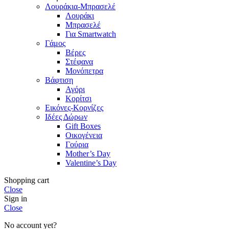
Λουράκια-Μπρασελέ
Λουράκι
Μπρασελέ
Για Smartwatch
Γάμος
Βέρες
Στέφανα
Μονόπετρα
Βάφτιση
Αγόρι
Κορίτσι
Εικόνες-Κορνίζες
Ιδέες Δώρων
Gift Boxes
Οικογένεια
Γούρια
Mother’s Day
Valentine’s Day
Shopping cart
Close
Sign in
Close
No account yet?