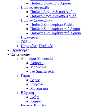
Παιδικά Κολιέ από Χρυσό
Παιδικό Δαχτυλίδι
Παιδικό Δαχτυλίδι από Ασήμι
Παιδικό Δαχτυλίδι από Χρυσό
Παιδικά Σκουλαρίκια
Παιδικά Σκουλαρίκια Fashion
Παιδικά Σκουλαρίκια από Ασήμι
Παιδικά Σκουλαρίκια από Χρυσό
Παναγίτσες
Ζώδια
Παραμάνες Παιδικές
Προσφορές
Δείτε ακόμα
Λουράκια-Μπρασελέ
Λουράκι
Μπρασελέ
Για Smartwatch
Γάμος
Βέρες
Στέφανα
Μονόπετρα
Βάφτιση
Αγόρι
Κορίτσι
Εικόνες-Κορνίζες