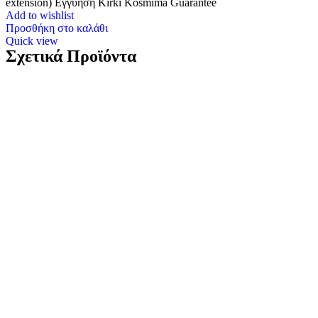
extension) Εγγύηση Kirki Kosmima Guarantee
Add to wishlist
Προσθήκη στο καλάθι
Quick view
Σχετικά Προϊόντα
Ασημένια Παιδικά Σκουλαρίκια Κρίκοι Marea, Με
Χελώνα Με Μωβ Και Πολύχρωμα Ζιργκόν
κωδ.D03601/DH
45,90
€
Ασημένια Παιδικά Σκουλαρίκια Κρίκοι Marea, Με Χελώνα Και
Πολύχρωμα Ζιργκόν Ασήμι 925 Βάρος: 2,4 γραμμάρια Διαστάσεις:
20*6mm Εγγύηση Kirki Kosmima Guarantee
Add to wishlist
Προσθήκη στο καλάθι
Quick view
Ασημένια Παιδικά Σκουλαρίκια Κρίκοι Marea, Με
Χελώνα Με Γαλάζιο Και Πολύχρωμα Ζιργκόν