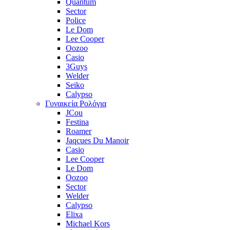
Quantum
Sector
Police
Le Dom
Lee Cooper
Oozoo
Casio
3Guys
Welder
Seiko
Calypso
Γυναικεία Ρολόγια
JCou
Festina
Roamer
Jaqcues Du Manoir
Casio
Lee Cooper
Le Dom
Oozoo
Sector
Welder
Calypso
Elixa
Michael Kors