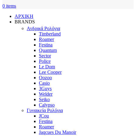
0
items
ΑΡΧΙΚΗ
BRANDS
Ανδρικά Ρολόγια
Timberland
Roamer
Festina
Quantum
Sector
Police
Le Dom
Lee Cooper
Oozoo
Casio
3Guys
Welder
Seiko
Calypso
Γυναικεία Ρολόγια
JCou
Festina
Roamer
Jaqcues Du Manoir