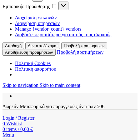
Εμπορικής Προώθησης
Διαχείριση επιλογών
Διαχείριση υπηρεσιών
Manage {vendor_count} vendors
Διαβάστε περισσότερα για αυτούς τους σκοπούς
Αποδοχή
Δεν αποδέχομαι
Προβολή προτιμήσεων
Προβολή προτιμήσεων
Αποθήκευση προτιμήσεων
Πολιτική Cookies
Πολιτική απορρήτου
Skip to navigation
Skip to main content
Δωρεάν Μεταφορικά για παραγγελίες άνω των 50€
Login / Register
0
Wishlist
0
items
/
0,00
€
Menu