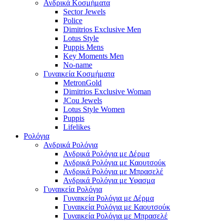
Ανδρικά Κοσμήματα
Sector Jewels
Police
Dimitrios Exclusive Men
Lotus Style
Puppis Mens
Key Moments Men
No-name
Γυναικεία Κοσμήματα
MetronGold
Dimitrios Exclusive Woman
JCou Jewels
Lotus Style Women
Puppis
Lifelikes
Ρολόγια
Ανδρικά Ρολόγια
Ανδρικά Ρολόγια με Δέρμα
Ανδρικά Ρολόγια με Καουτσούκ
Ανδρικά Ρολόγια με Μπρασελέ
Ανδρικά Ρολόγια με Υφασμα
Γυναικεία Ρολόγια
Γυναικεία Ρολόγια με Δέρμα
Γυναικεία Ρολόγια με Καουτσούκ
Γυναικεία Ρολόγια με Μπρασελέ