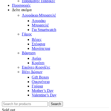
Παραμάνες Παιδικές
Προσφορές
Δείτε ακόμα
Λουράκια-Μπρασελέ
Λουράκι
Μπρασελέ
Για Smartwatch
Γάμος
Βέρες
Στέφανα
Μονόπετρα
Βάφτιση
Αγόρι
Κορίτσι
Εικόνες-Κορνίζες
Ιδέες Δώρων
Gift Boxes
Οικογένεια
Γούρια
Mother’s Day
Valentine’s Day
Search
Sold out