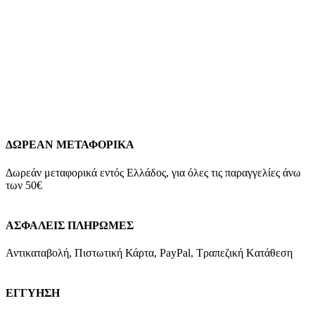
κωδ.D03601/DK
45,90
€
Ασημένια Παιδικά Σκουλαρίκια Κρίκοι Marea, Με Χελώνα Και
Πολύχρωμα Ζιργκόν Ασήμι 925 Βάρος: 2,5 γραμμάρια Διαστάσεις:
20*6mm Εγγύηση Kirki Kosmima Guarantee
Add to wishlist
Προσθήκη στο καλάθι
Quick view
ΔΩΡΕΑΝ ΜΕΤΑΦΟΡΙΚΑ
Δωρεάν μεταφορικά εντός Ελλάδος, για όλες τις παραγγελίες άνω
των 50€
ΑΣΦΑΛΕΙΣ ΠΛΗΡΩΜΕΣ
Αντικαταβολή, Πιστωτική Κάρτα, PayPal, Τραπεζική Kατάθεση
ΕΓΓΥΗΣΗ