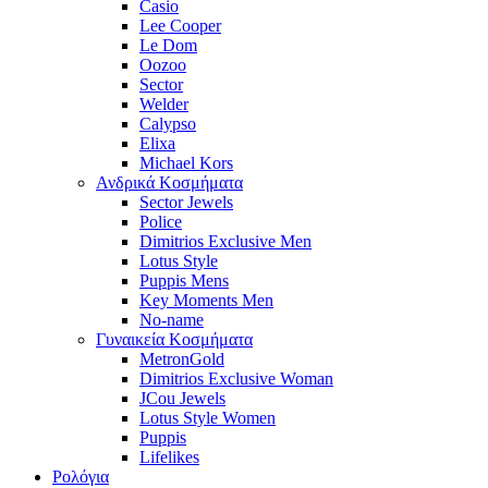
Casio
Lee Cooper
Le Dom
Oozoo
Sector
Welder
Calypso
Elixa
Michael Kors
Ανδρικά Κοσμήματα
Sector Jewels
Police
Dimitrios Exclusive Men
Lotus Style
Puppis Mens
Key Moments Men
No-name
Γυναικεία Κοσμήματα
MetronGold
Dimitrios Exclusive Woman
JCou Jewels
Lotus Style Women
Puppis
Lifelikes
Ρολόγια