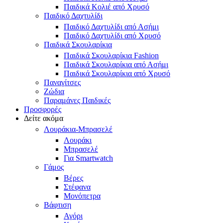
Παιδικά Κολιέ από Χρυσό
Παιδικό Δαχτυλίδι
Παιδικό Δαχτυλίδι από Ασήμι
Παιδικό Δαχτυλίδι από Χρυσό
Παιδικά Σκουλαρίκια
Παιδικά Σκουλαρίκια Fashion
Παιδικά Σκουλαρίκια από Ασήμι
Παιδικά Σκουλαρίκια από Χρυσό
Παναγίτσες
Ζώδια
Παραμάνες Παιδικές
Προσφορές
Δείτε ακόμα
Λουράκια-Μπρασελέ
Λουράκι
Μπρασελέ
Για Smartwatch
Γάμος
Βέρες
Στέφανα
Μονόπετρα
Βάφτιση
Αγόρι