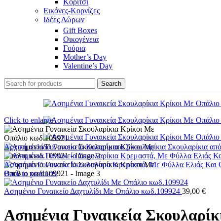
Κορίτσι
Εικόνες-Κορνίζες
Ιδέες Δώρων
Gift Boxes
Οικογένεια
Γούρια
Mother’s Day
Valentine’s Day
Search
Click to enlarge
Αρχική σελίδα
Γυναικεία Κοσμήματα
Σκουλαρίκια
Σκουλαρίκια απ
Ασημένια Γυναικεία Σκουλαρίκια Κρεμαστά, Με Φύλλα Ελιάς Και
Back to products
Ασημένιο Γυναικείο Δαχτυλίδι Με Οπάλιο κωδ.109924
39,00
€
Ασημένια Γυναικεία Σκουλαρίκ