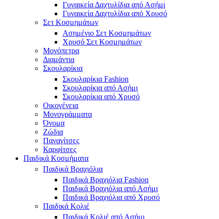
Γυναικεία Δαχτυλίδια από Ασήμι
Γυναικεία Δαχτυλίδια από Χρυσό
Σετ Κοσμημάτων
Ασημένιο Σετ Κοσμημάτων
Χρυσό Σετ Κοσμημάτων
Μονόπετρα
Διαμάντια
Σκουλαρίκια
Σκουλαρίκια Fashion
Σκουλαρίκια από Ασήμι
Σκουλαρίκια από Χρυσό
Οικογένεια
Μονογράμματα
Όνομα
Ζώδια
Παναγίτσες
Καρφίτσες
Παιδικά Κοσμήματα
Παιδικά Βραχιόλια
Παιδικά Βραχιόλια Fashion
Παιδικά Βραχιόλια από Ασήμι
Παιδικά Βραχιόλια από Χρυσό
Παιδικά Κολιέ
Παιδικά Κολιέ από Ασήμι