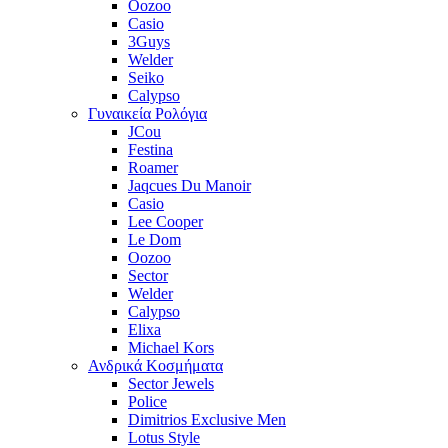
Oozoo
Casio
3Guys
Welder
Seiko
Calypso
Γυναικεία Ρολόγια
JCou
Festina
Roamer
Jaqcues Du Manoir
Casio
Lee Cooper
Le Dom
Oozoo
Sector
Welder
Calypso
Elixa
Michael Kors
Ανδρικά Κοσμήματα
Sector Jewels
Police
Dimitrios Exclusive Men
Lotus Style