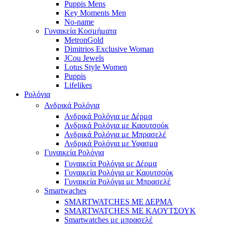
Puppis Mens
Key Moments Men
No-name
Γυναικεία Κοσμήματα
MetronGold
Dimitrios Exclusive Woman
JCou Jewels
Lotus Style Women
Puppis
Lifelikes
Ρολόγια
Ανδρικά Ρολόγια
Ανδρικά Ρολόγια με Δέρμα
Ανδρικά Ρολόγια με Καουτσούκ
Ανδρικά Ρολόγια με Μπρασελέ
Ανδρικά Ρολόγια με Υφασμα
Γυναικεία Ρολόγια
Γυναικεία Ρολόγια με Δέρμα
Γυναικεία Ρολόγια με Καουτσούκ
Γυναικεία Ρολόγια με Μπρασελέ
Smartwaches
SMARTWATCHES ΜΕ ΔΕΡΜΑ
SMARTWATCHES ΜΕ ΚΑΟΥΤΣΟΥΚ
Smartwatches με μπρασελέ