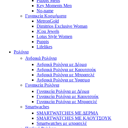
Puppis Mens
Key Moments Men
No-name
Γυναικεία Κοσμήματα
MetronGold
Dimitrios Exclusive Woman
JCou Jewels
Lotus Style Women
Puppis
Lifelikes
Ρολόγια
Ανδρικά Ρολόγια
Ανδρικά Ρολόγια με Δέρμα
Ανδρικά Ρολόγια με Καουτσούκ
Ανδρικά Ρολόγια με Μπρασελέ
Ανδρικά Ρολόγια με Υφασμα
Γυναικεία Ρολόγια
Γυναικεία Ρολόγια με Δέρμα
Γυναικεία Ρολόγια με Καουτσούκ
Γυναικεία Ρολόγια με Μπρασελέ
Smartwaches
SMARTWATCHES ΜΕ ΔΕΡΜΑ
SMARTWATCHES ΜΕ ΚΑΟΥΤΣΟΥΚ
Smartwatches με μπρασελέ