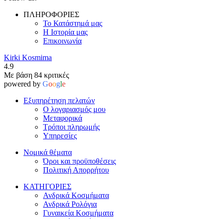
ΠΛΗΡΟΦΟΡΙΕΣ
Το Κατάστημά μας
Η Ιστορία μας
Επικοινωνία
Kirki Kosmima
4.9
Με βάση 84 κριτικές
powered by
G
o
o
g
l
e
Εξυπηρέτηση πελατών
Ο λογαριασμός μου
Μεταφορικά
Τρόποι πληρωμής
Υπηρεσίες
Νομικά θέματα
Όροι και προϋποθέσεις
Πολιτική Απορρήτου
ΚΑΤΗΓΟΡΙΕΣ
Ανδρικά Κοσμήματα
Ανδρικά Ρολόγια
Γυναικεία Κοσμήματα