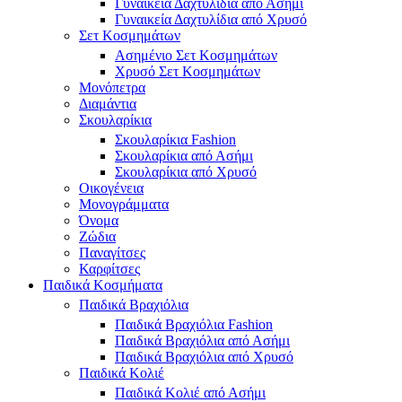
Γυναικεία Δαχτυλίδια από Ασήμι
Γυναικεία Δαχτυλίδια από Χρυσό
Σετ Κοσμημάτων
Ασημένιο Σετ Κοσμημάτων
Χρυσό Σετ Κοσμημάτων
Μονόπετρα
Διαμάντια
Σκουλαρίκια
Σκουλαρίκια Fashion
Σκουλαρίκια από Ασήμι
Σκουλαρίκια από Χρυσό
Οικογένεια
Μονογράμματα
Όνομα
Ζώδια
Παναγίτσες
Καρφίτσες
Παιδικά Κοσμήματα
Παιδικά Βραχιόλια
Παιδικά Βραχιόλια Fashion
Παιδικά Βραχιόλια από Ασήμι
Παιδικά Βραχιόλια από Χρυσό
Παιδικά Κολιέ
Παιδικά Κολιέ από Ασήμι