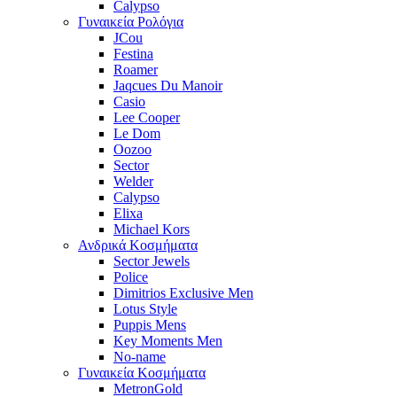
Calypso
Γυναικεία Ρολόγια
JCou
Festina
Roamer
Jaqcues Du Manoir
Casio
Lee Cooper
Le Dom
Oozoo
Sector
Welder
Calypso
Elixa
Michael Kors
Ανδρικά Κοσμήματα
Sector Jewels
Police
Dimitrios Exclusive Men
Lotus Style
Puppis Mens
Key Moments Men
No-name
Γυναικεία Κοσμήματα
MetronGold