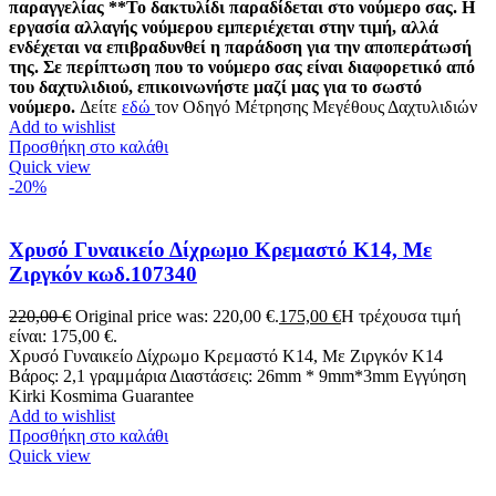
παραγγελίας
**Το δακτυλίδι παραδίδεται στο νούμερο σας. Η
εργασία αλλαγής νούμερου εμπεριέχεται στην τιμή, αλλά
ενδέχεται να επιβραδυνθεί η παράδοση για την αποπεράτωσή
της. Σε περίπτωση που το νούμερο σας είναι διαφορετικό από
του δαχτυλιδιού, επικοινωνήστε μαζί μας για το σωστό
νούμερο.
Δείτε
εδώ
τον Οδηγό Μέτρησης Μεγέθους Δαχτυλιδιών
Add to wishlist
Προσθήκη στο καλάθι
Quick view
-20%
Χρυσό Γυναικείο Δίχρωμο Κρεμαστό Κ14, Με
Ζιργκόν κωδ.107340
220,00
€
Original price was: 220,00 €.
175,00
€
Η τρέχουσα τιμή
είναι: 175,00 €.
Χρυσό Γυναικείο Δίχρωμο Κρεμαστό Κ14, Με Ζιργκόν Κ14
Βάρος: 2,1 γραμμάρια Διαστάσεις: 26mm * 9mm*3mm Εγγύηση
Kirki Kosmima Guarantee
Add to wishlist
Προσθήκη στο καλάθι
Quick view