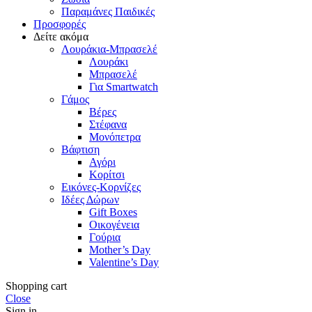
Παραμάνες Παιδικές
Προσφορές
Δείτε ακόμα
Λουράκια-Μπρασελέ
Λουράκι
Μπρασελέ
Για Smartwatch
Γάμος
Βέρες
Στέφανα
Μονόπετρα
Βάφτιση
Αγόρι
Κορίτσι
Εικόνες-Κορνίζες
Ιδέες Δώρων
Gift Boxes
Οικογένεια
Γούρια
Mother’s Day
Valentine’s Day
Shopping cart
Close
Sign in