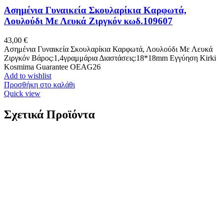
Ασημένια Γυναικεία Σκουλαρίκια Καρφωτά,
Λουλούδι Με Λευκά Ζιργκόν κωδ.109607
43,00
€
Ασημένια Γυναικεία Σκουλαρίκια Καρφωτά, Λουλούδι Με Λευκά
Ζιργκόν Βάρος:1,4γραμμάρια Διαστάσεις:18*18mm Εγγύηση Kirki
Kosmima Guarantee OEAG26
Add to wishlist
Προσθήκη στο καλάθι
Quick view
Σχετικά Προϊόντα
Ασημένια Επιχρυσωμένα Σκουλαρίκια Κρίκοι
κωδ.110080
24,00
€
Ασημένια Επιχρυσωμένα Σκουλαρίκια Κρίκοι Ασήμι 925 Βάρος:
1,5 γραμμάρια Διάμετρος: 17*15mm Πάχος: 2.5mm Εγγύηση Kirki
Kosmima Guarantee EOC122763
Add to wishlist