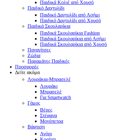
Παιδικά Κολιέ από Χρυσό
Παιδικό Δαχτυλίδι
Παιδικό Δαχτυλίδι από Ασήμι
Παιδικό Δαχτυλίδι από Χρυσό
Παιδικά Σκουλαρίκια
Παιδικά Σκουλαρίκια Fashion
Παιδικά Σκουλαρίκια από Ασήμι
Παιδικά Σκουλαρίκια από Χρυσό
Παναγίτσες
Ζώδια
Παραμάνες Παιδικές
Προσφορές
Δείτε ακόμα
Λουράκια-Μπρασελέ
Λουράκι
Μπρασελέ
Για Smartwatch
Γάμος
Βέρες
Στέφανα
Μονόπετρα
Βάφτιση
Αγόρι
Κορίτσι