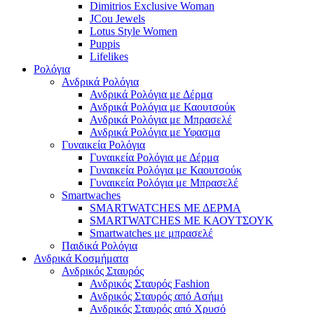
Dimitrios Exclusive Woman
JCou Jewels
Lotus Style Women
Puppis
Lifelikes
Ρολόγια
Ανδρικά Ρολόγια
Ανδρικά Ρολόγια με Δέρμα
Ανδρικά Ρολόγια με Καουτσούκ
Ανδρικά Ρολόγια με Μπρασελέ
Ανδρικά Ρολόγια με Υφασμα
Γυναικεία Ρολόγια
Γυναικεία Ρολόγια με Δέρμα
Γυναικεία Ρολόγια με Καουτσούκ
Γυναικεία Ρολόγια με Μπρασελέ
Smartwaches
SMARTWATCHES ΜΕ ΔΕΡΜΑ
SMARTWATCHES ΜΕ ΚΑΟΥΤΣΟΥΚ
Smartwatches με μπρασελέ
Παιδικά Ρολόγια
Ανδρικά Κοσμήματα
Ανδρικός Σταυρός
Ανδρικός Σταυρός Fashion
Ανδρικός Σταυρός από Ασήμι
Ανδρικός Σταυρός από Χρυσό