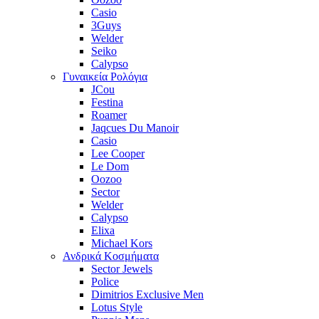
Casio
3Guys
Welder
Seiko
Calypso
Γυναικεία Ρολόγια
JCou
Festina
Roamer
Jaqcues Du Manoir
Casio
Lee Cooper
Le Dom
Oozoo
Sector
Welder
Calypso
Elixa
Michael Kors
Ανδρικά Κοσμήματα
Sector Jewels
Police
Dimitrios Exclusive Men
Lotus Style