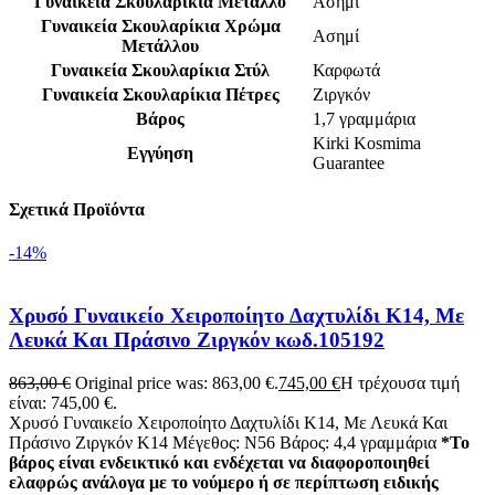
Γυναικεία Σκουλαρίκια Μέταλλο
Ασήμι
Γυναικεία Σκουλαρίκια Χρώμα
Ασημί
Μετάλλου
Γυναικεία Σκουλαρίκια Στύλ
Καρφωτά
Γυναικεία Σκουλαρίκια Πέτρες
Ζιργκόν
Βάρος
1,7 γραμμάρια
Kirki Kosmima
Εγγύηση
Guarantee
Σχετικά Προϊόντα
-14%
Χρυσό Γυναικείο Χειροποίητο Δαχτυλίδι Κ14, Με
Λευκά Και Πράσινο Ζιργκόν κωδ.105192
863,00
€
Original price was: 863,00 €.
745,00
€
Η τρέχουσα τιμή
είναι: 745,00 €.
Χρυσό Γυναικείο Χειροποίητο Δαχτυλίδι Κ14, Με Λευκά Και
Πράσινο Ζιργκόν K14 Μέγεθος: Ν56 Βάρος: 4,4 γραμμάρια
*Το
βάρος είναι ενδεικτικό και ενδέχεται να διαφοροποιηθεί
ελαφρώς ανάλογα με το νούμερο ή σε περίπτωση ειδικής