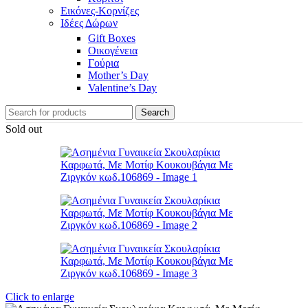
Εικόνες-Κορνίζες
Ιδέες Δώρων
Gift Boxes
Οικογένεια
Γούρια
Mother’s Day
Valentine’s Day
Search
Sold out
Click to enlarge