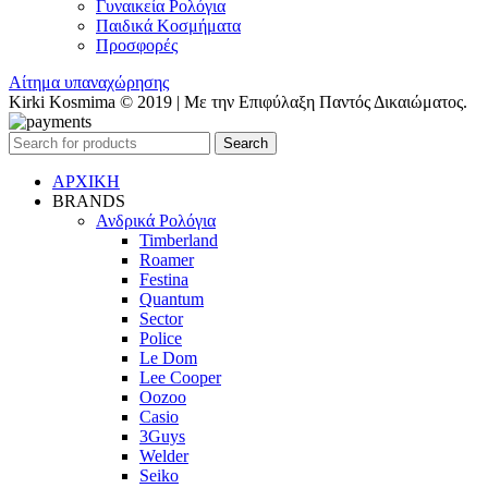
Γυναικεία Ρολόγια
Παιδικά Κοσμήματα
Προσφορές
Αίτημα υπαναχώρησης
Kirki Kosmima © 2019 | Με την Επιφύλαξη Παντός Δικαιώματος.
Search
ΑΡΧΙΚΗ
BRANDS
Ανδρικά Ρολόγια
Timberland
Roamer
Festina
Quantum
Sector
Police
Le Dom
Lee Cooper
Oozoo
Casio
3Guys
Welder
Seiko