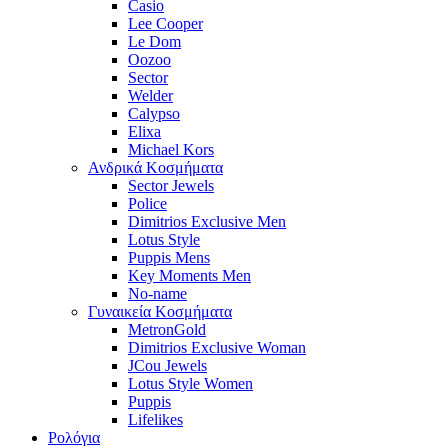
Casio
Lee Cooper
Le Dom
Oozoo
Sector
Welder
Calypso
Elixa
Michael Kors
Ανδρικά Κοσμήματα
Sector Jewels
Police
Dimitrios Exclusive Men
Lotus Style
Puppis Mens
Key Moments Men
No-name
Γυναικεία Κοσμήματα
MetronGold
Dimitrios Exclusive Woman
JCou Jewels
Lotus Style Women
Puppis
Lifelikes
Ρολόγια