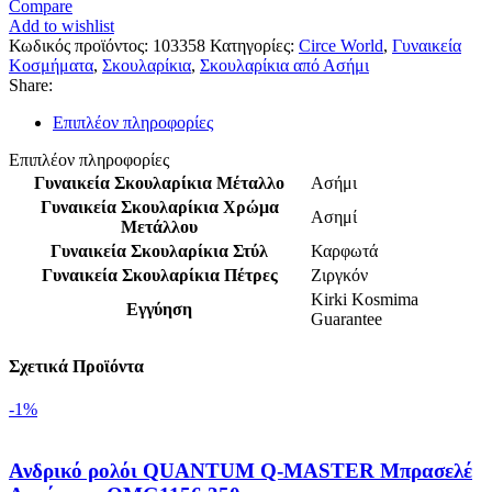
Compare
Add to wishlist
Κωδικός προϊόντος:
103358
Κατηγορίες:
Circe World
,
Γυναικεία
Κοσμήματα
,
Σκουλαρίκια
,
Σκουλαρίκια από Ασήμι
Share:
Επιπλέον πληροφορίες
Επιπλέον πληροφορίες
Γυναικεία Σκουλαρίκια Μέταλλο
Ασήμι
Γυναικεία Σκουλαρίκια Χρώμα
Ασημί
Μετάλλου
Γυναικεία Σκουλαρίκια Στύλ
Καρφωτά
Γυναικεία Σκουλαρίκια Πέτρες
Ζιργκόν
Kirki Kosmima
Εγγύηση
Guarantee
Σχετικά Προϊόντα
-1%
Ανδρικό ρολόι QUANTUM Q-MASTER Μπρασελέ