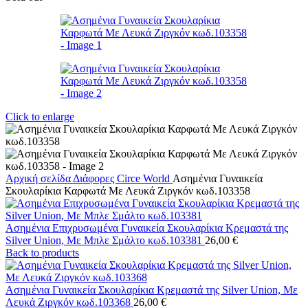
Click to enlarge
Αρχική σελίδα
Διάφορες
Circe World
Ασημένια Γυναικεία
Σκουλαρίκια Καρφωτά Με Λευκά Ζιργκόν κωδ.103358
Ασημένια Επιχρυσωμένα Γυναικεία Σκουλαρίκια Κρεμαστά της
Silver Union, Με Μπλε Σμάλτο κωδ.103381
26,00
€
Back to products
Ασημένια Γυναικεία Σκουλαρίκια Κρεμαστά της Silver Union, Με
Λευκά Ζιργκόν κωδ.103368
26,00
€