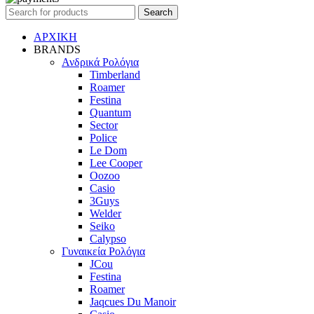
Search
ΑΡΧΙΚΗ
BRANDS
Ανδρικά Ρολόγια
Timberland
Roamer
Festina
Quantum
Sector
Police
Le Dom
Lee Cooper
Oozoo
Casio
3Guys
Welder
Seiko
Calypso
Γυναικεία Ρολόγια
JCou
Festina
Roamer
Jaqcues Du Manoir