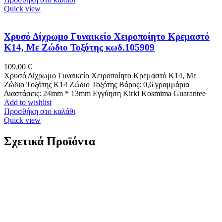
Quick view
Χρυσό Δίχρωμο Γυναικείο Χειροποίητο Κρεμαστό
K14, Με Ζώδιο Τοξότης κωδ.105909
109,00
€
Χρυσό Δίχρωμο Γυναικείο Χειροποίητο Κρεμαστό K14, Με
Ζώδιο Τοξότης Κ14 Ζώδιο Τοξότης Βάρος: 0,6 γραμμάρια
Διαστάσεις: 24mm * 13mm Εγγύηση Kirki Kosmima Guarantee
Add to wishlist
Προσθήκη στο καλάθι
Quick view
Σχετικά Προϊόντα
Ασημένια Γυναικεία Σκουλαρίκια Καρφωτά, Με
Λευκά, Μπλε Και Κίτρινα Ζιργκόν κωδ.109903
37,00
€
Ασημένια Γυναικεία Σκουλαρίκια Καρφωτά Ματάκι, Με Λευκά,