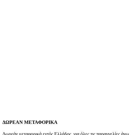
Μπλε Και Κίτρινα Ζιργκόν Ασήμι 925 Βάρος: 2,2 γραμμάρια
Εγγύηση Kirki Kosmima Guarantee
Add to wishlist
Προσθήκη στο καλάθι
Quick view
-31%
Ασημένια Δίχρωμα Γυναικεία Σκουλαρίκια
Κρεμαστά κωδ.105306
129,00
€
Original price was: 129,00 €.
89,00
€
Η τρέχουσα τιμή
είναι: 89,00 €.
Ασημένια Δίχρωμα Γυναικεία Σκουλαρίκια Κρεμαστά Ασήμι 925
Βάρος: 10,8 γραμμάρια Διαστάσεις: 69mm * 18mm Εγγύηση Kirki
Kosmima Guarantee
Add to wishlist
Προσθήκη στο καλάθι
Quick view
ΔΩΡΕΑΝ ΜΕΤΑΦΟΡΙΚΑ
Δωρεάν μεταφορικά εντός Ελλάδος, για όλες τις παραγγελίες άνω