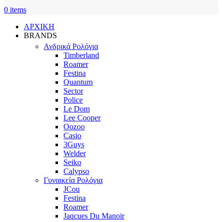
0
items
ΑΡΧΙΚΗ
BRANDS
Ανδρικά Ρολόγια
Timberland
Roamer
Festina
Quantum
Sector
Police
Le Dom
Lee Cooper
Oozoo
Casio
3Guys
Welder
Seiko
Calypso
Γυναικεία Ρολόγια
JCou
Festina
Roamer
Jaqcues Du Manoir