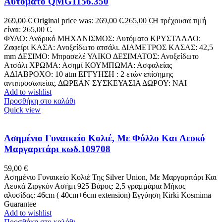
Αυτόματο QMG1156.350
269,00
€
Original price was: 269,00 €.
265,00
€
Η τρέχουσα τιμή
είναι: 265,00 €.
ΦΥΛΟ: Ανδρικό ΜΗΧΑΝΙΣΜΟΣ: Αυτόματο ΚΡΥΣΤΑΛΛΟ:
Ζαφείρι ΚΑΣΑ: Ανοξείδωτο ατσάλι. ΔΙΑΜΕΤΡΟΣ ΚΑΣΑΣ: 42,5
mm ΔΕΣΙΜΟ: Μπρασελέ ΥΛΙΚΟ ΔΕΣΙΜΑΤΟΣ: Ανοξείδωτο
Ατσάλι ΧΡΩΜΑ: Ασημί ΚΟΥΜΠΩΜΑ: Ασφαλείας
ΑΔΙΑΒΡΟΧΟ: 10 atm ΕΓΓΥΗΣΗ : 2 ετών επίσημης
αντιπροσωπείας. ΔΩΡΕΑΝ ΣΥΣΚΕΥΑΣΙΑ ΔΩΡΟΥ: NAI
Add to wishlist
Προσθήκη στο καλάθι
Quick view
Ασημένιο Γυναικείο Κολιέ, Με Φύλλο Και Λευκό
Μαργαριτάρι κωδ.109708
59,00
€
Ασημένιο Γυναικείο Κολιέ Της Silver Union, Με Μαργαριτάρι Και
Λευκά Ζιργκόν Ασήμι 925 Βάρος: 2,5 γραμμάρια Μήκος
αλυσίδας: 46cm ( 40cm+6cm extension) Eγγύηση Kirki Kosmima
Guarantee
Add to wishlist
Προσθήκη στο καλάθι