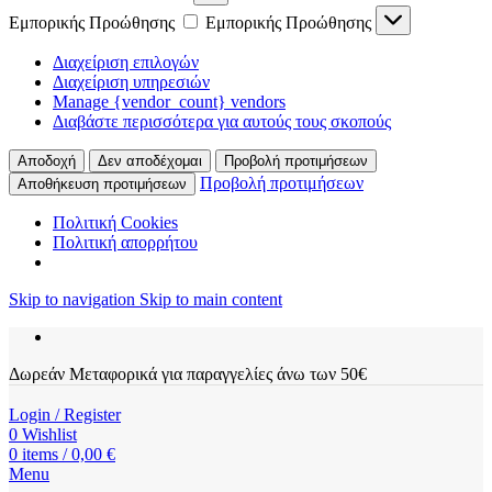
Εμπορικής Προώθησης
Εμπορικής Προώθησης
Διαχείριση επιλογών
Διαχείριση υπηρεσιών
Manage {vendor_count} vendors
Διαβάστε περισσότερα για αυτούς τους σκοπούς
Αποδοχή
Δεν αποδέχομαι
Προβολή προτιμήσεων
Προβολή προτιμήσεων
Αποθήκευση προτιμήσεων
Πολιτική Cookies
Πολιτική απορρήτου
Skip to navigation
Skip to main content
Δωρεάν Μεταφορικά για παραγγελίες άνω των 50€
Login / Register
0
Wishlist
0
items
/
0,00
€
Menu