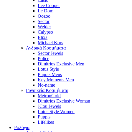
Casio
Lee Cooper
Le Dom
Oozoo
Sector
Welder
Calypso
Elixa
Michael Kors
Ανδρικά Κοσμήματα
Sector Jewels
Police
Dimitrios Exclusive Men
Lotus Style
Puppis Mens
Key Moments Men
No-name
Γυναικεία Κοσμήματα
MetronGold
Dimitrios Exclusive Woman
JCou Jewels
Lotus Style Women
Puppis
Lifelikes
Ρολόγια