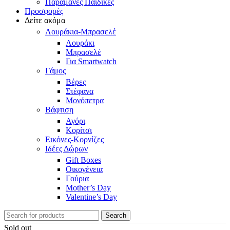
Παραμάνες Παιδικές
Προσφορές
Δείτε ακόμα
Λουράκια-Μπρασελέ
Λουράκι
Μπρασελέ
Για Smartwatch
Γάμος
Βέρες
Στέφανα
Μονόπετρα
Βάφτιση
Αγόρι
Κορίτσι
Εικόνες-Κορνίζες
Ιδέες Δώρων
Gift Boxes
Οικογένεια
Γούρια
Mother’s Day
Valentine’s Day
Search
Sold out