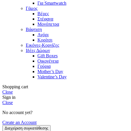
Για Smartwatch
Γάμος
Βέρες
Στέφανα
Μονόπετρα
Βάφτιση
Αγόρι
Κορίτσι
Εικόνες-Κορνίζες
Ιδέες Δώρων
Gift Boxes
Οικογένεια
Γούρια
Mother’s Day
Valentine’s Day
Shopping cart
Close
Sign in
Close
No account yet?
Create an Account
Διαχείριση συγκατάθεσης