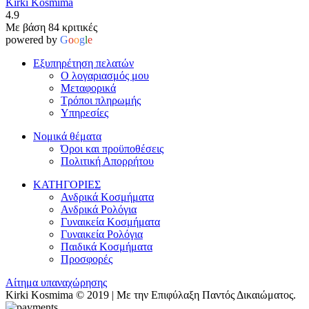
Kirki Kosmima
4.9
Με βάση 84 κριτικές
powered by
G
o
o
g
l
e
Εξυπηρέτηση πελατών
Ο λογαριασμός μου
Μεταφορικά
Τρόποι πληρωμής
Υπηρεσίες
Νομικά θέματα
Όροι και προϋποθέσεις
Πολιτική Απορρήτου
ΚΑΤΗΓΟΡΙΕΣ
Ανδρικά Κοσμήματα
Ανδρικά Ρολόγια
Γυναικεία Κοσμήματα
Γυναικεία Ρολόγια
Παιδικά Κοσμήματα
Προσφορές
Αίτημα υπαναχώρησης
Kirki Kosmima © 2019 | Με την Επιφύλαξη Παντός Δικαιώματος.