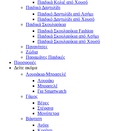
Παιδικά Κολιέ από Χρυσό
Παιδικό Δαχτυλίδι
Παιδικό Δαχτυλίδι από Ασήμι
Παιδικό Δαχτυλίδι από Χρυσό
Παιδικά Σκουλαρίκια
Παιδικά Σκουλαρίκια Fashion
Παιδικά Σκουλαρίκια από Ασήμι
Παιδικά Σκουλαρίκια από Χρυσό
Παναγίτσες
Ζώδια
Παραμάνες Παιδικές
Προσφορές
Δείτε ακόμα
Λουράκια-Μπρασελέ
Λουράκι
Μπρασελέ
Για Smartwatch
Γάμος
Βέρες
Στέφανα
Μονόπετρα
Βάφτιση
Αγόρι
Κορίτσι