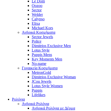
Le Dom
Oozoo
Sector
Welder
Calypso
Elixa
Michael Kors
Ανδρικά Κοσμήματα
Sector Jewels
Police
Dimitrios Exclusive Men
Lotus Style
Puppis Mens
Key Moments Men
No-name
Γυναικεία Κοσμήματα
MetronGold
Dimitrios Exclusive Woman
JCou Jewels
Lotus Style Women
Puppis
Lifelikes
Ρολόγια
Ανδρικά Ρολόγια
Ανδρικά Ρολόγια με Δέρμα