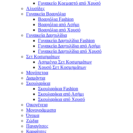
Γυναικείο Κρεμαστό από Χρυσό
Αλυσίδες
Γυναικεία Βραχιόλια
Βραχιόλια Fashion
Βραχιόλια από Ασήμι
Βραχιόλια από Χρυσό
Γυναικεία Δαχτυλίδια
Γυναικεία Δαχτυλίδια Fashion
Γυναικεία Δαχτυλίδια από Ασήμι
Γυναικεία Δαχτυλίδια από Χρυσό
Σετ Κοσμημάτων
Ασημένιο Σετ Κοσμημάτων
Χρυσό Σετ Κοσμημάτων
Μονόπετρα
Διαμάντια
Σκουλαρίκια
Σκουλαρίκια Fashion
Σκουλαρίκια από Ασήμι
Σκουλαρίκια από Χρυσό
Οικογένεια
Μονογράμματα
Όνομα
Ζώδια
Παναγίτσες
Καρφίτσες