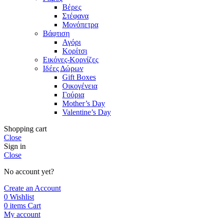
Βέρες
Στέφανα
Μονόπετρα
Βάφτιση
Αγόρι
Κορίτσι
Εικόνες-Κορνίζες
Ιδέες Δώρων
Gift Boxes
Οικογένεια
Γούρια
Mother’s Day
Valentine’s Day
Shopping cart
Close
Sign in
Close
No account yet?
Create an Account
0
Wishlist
0
items
Cart
My account