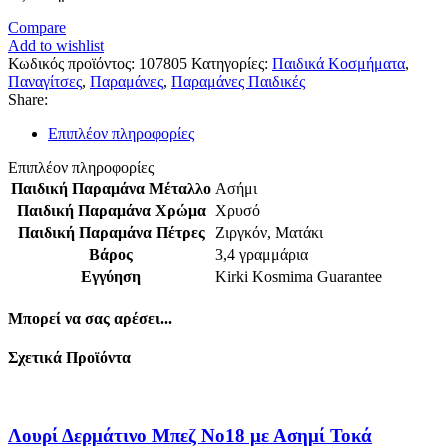
Compare
Add to wishlist
Κωδικός προϊόντος:
107805
Κατηγορίες:
Παιδικά Κοσμήματα
,
Παναγίτσες
,
Παραμάνες
,
Παραμάνες Παιδικές
Share:
Επιπλέον πληροφορίες
Επιπλέον πληροφορίες
Παιδική Παραμάνα Μέταλλο
Ασήμι
Παιδική Παραμάνα Χρώμα
Χρυσό
Παιδική Παραμάνα Πέτρες
Ζιργκόν
,
Ματάκι
Βάρος
3,4 γραμμάρια
Εγγύηση
Kirki Kosmima Guarantee
Μπορεί να σας αρέσει...
Σχετικά Προϊόντα
Λουρί Δερμάτινο Μπεζ No18 με Ασημί Τοκά