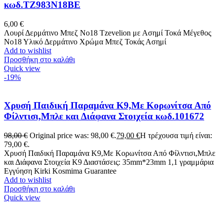
κωδ.TZ983N18BE
6,00
€
Λουρί Δερμάτινο Μπεζ No18 Tzevelion με Ασημί Τοκά Μέγεθος
Νο18 Υλικό Δερμάτινο Χρώμα Μπεζ Τοκάς Ασημί
Add to wishlist
Προσθήκη στο καλάθι
Quick view
-19%
Χρυσή Παιδική Παραμάνα K9,Με Κορωνίτσα Από
Φίλντισι,Μπλε και Διάφανα Στοιχεία κωδ.101672
98,00
€
Original price was: 98,00 €.
79,00
€
Η τρέχουσα τιμή είναι:
79,00 €.
Χρυσή Παιδική Παραμάνα K9,Με Κορωνίτσα Από Φίλντισι,Μπλε
και Διάφανα Στοιχεία Κ9 Διαστάσεις: 35mm*23mm 1,1 γραμμάρια
Εγγύηση Kirki Kosmima Guarantee
Add to wishlist
Προσθήκη στο καλάθι
Quick view