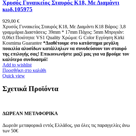
Χρυσός Γυναικείος Σταυρός Κ18, Με Διαμάντι
κωδ.105975
929,00
€
Χρυσός Γυναικείος Σταυρός Κ18, Με Διαμάντι K18 Βάρος: 3,8
γραμμάρια Διαστάσεις: 39mm * 17mm Πάχος: 5mm Μπριγιάν:
0,06ct Ποιότητα: VS1 Quality Χρώμα: G Color Εγγύηση Kirki
Kosmima Guarantee
*Διαθέτουμε στο κατάστημα μεγάλη
ποικιλία αλυσίδων κατάλληλων να συνοδεύσουν τον σταυρό
της επιλογής σας! Επικοινωνήστε μαζί μας για να βρούμε τον
καλύτερο συνδυασμό!
Add to wishlist
Προσθήκη στο καλάθι
Quick view
Σχετικά Προϊόντα
ΔΩΡΕΑΝ ΜΕΤΑΦΟΡΙΚΑ
Δωρεάν μεταφορικά εντός Ελλάδος, για όλες τις παραγγελίες άνω
των 50€