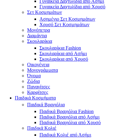
Γυναικεία Δαχτυλίδια από Ασήμι
Γυναικεία Δαχτυλίδια από Χρυσό
Σετ Κοσμημάτων
Ασημένιο Σετ Κοσμημάτων
Χρυσό Σετ Κοσμημάτων
Μονόπετρα
Διαμάντια
Σκουλαρίκια
Σκουλαρίκια Fashion
Σκουλαρίκια από Ασήμι
Σκουλαρίκια από Χρυσό
Οικογένεια
Μονογράμματα
Όνομα
Ζώδια
Παναγίτσες
Καρφίτσες
Παιδικά Κοσμήματα
Παιδικά Βραχιόλια
Παιδικά Βραχιόλια Fashion
Παιδικά Βραχιόλια από Ασήμι
Παιδικά Βραχιόλια από Χρυσό
Παιδικά Κολιέ
Παιδικά Κολιέ από Ασήμι