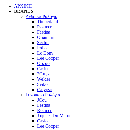
ΑΡΧΙΚΗ
BRANDS
Ανδρικά Ρολόγια
Timberland
Roamer
Festina
Quantum
Sector
Police
Le Dom
Lee Cooper
Oozoo
Casio
3Guys
Welder
Seiko
Calypso
Γυναικεία Ρολόγια
JCou
Festina
Roamer
Jaqcues Du Manoir
Casio
Lee Cooper