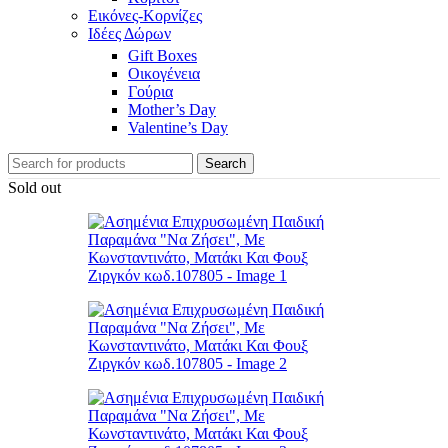
Εικόνες-Κορνίζες
Ιδέες Δώρων
Gift Boxes
Οικογένεια
Γούρια
Mother’s Day
Valentine’s Day
Search
Sold out