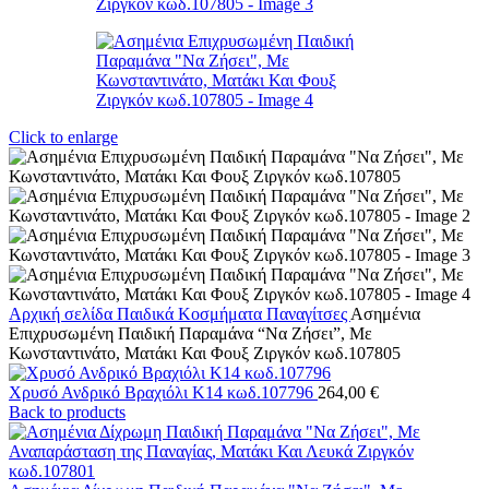
Click to enlarge
Αρχική σελίδα
Παιδικά Κοσμήματα
Παναγίτσες
Ασημένια
Επιχρυσωμένη Παιδική Παραμάνα “Να Ζήσει”, Με
Κωνσταντινάτο, Ματάκι Και Φουξ Ζιργκόν κωδ.107805
Χρυσό Ανδρικό Βραχιόλι Κ14 κωδ.107796
264,00
€
Back to products