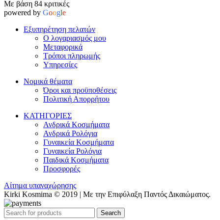
Με βάση 84 κριτικές
powered by
G
o
o
g
l
e
Εξυπηρέτηση πελατών
Ο λογαριασμός μου
Μεταφορικά
Τρόποι πληρωμής
Υπηρεσίες
Νομικά θέματα
Όροι και προϋποθέσεις
Πολιτική Απορρήτου
ΚΑΤΗΓΟΡΙΕΣ
Ανδρικά Κοσμήματα
Ανδρικά Ρολόγια
Γυναικεία Κοσμήματα
Γυναικεία Ρολόγια
Παιδικά Κοσμήματα
Προσφορές
Αίτημα υπαναχώρησης
Kirki Kosmima © 2019 | Με την Επιφύλαξη Παντός Δικαιώματος.
Search