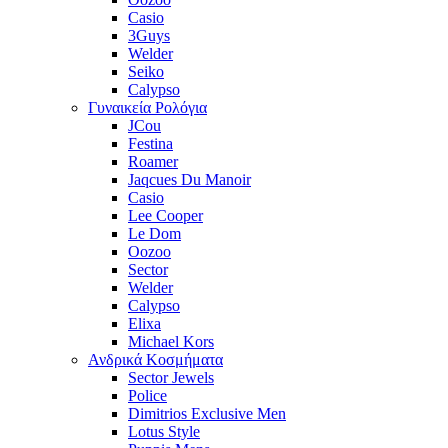
Casio
3Guys
Welder
Seiko
Calypso
Γυναικεία Ρολόγια
JCou
Festina
Roamer
Jaqcues Du Manoir
Casio
Lee Cooper
Le Dom
Oozoo
Sector
Welder
Calypso
Elixa
Michael Kors
Ανδρικά Κοσμήματα
Sector Jewels
Police
Dimitrios Exclusive Men
Lotus Style