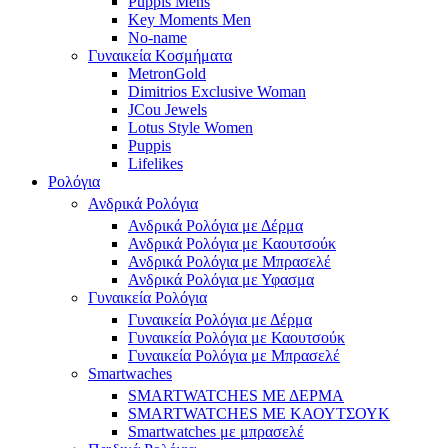
Puppis Mens
Key Moments Men
No-name
Γυναικεία Κοσμήματα
MetronGold
Dimitrios Exclusive Woman
JCou Jewels
Lotus Style Women
Puppis
Lifelikes
Ρολόγια
Ανδρικά Ρολόγια
Ανδρικά Ρολόγια με Δέρμα
Ανδρικά Ρολόγια με Καουτσούκ
Ανδρικά Ρολόγια με Μπρασελέ
Ανδρικά Ρολόγια με Υφασμα
Γυναικεία Ρολόγια
Γυναικεία Ρολόγια με Δέρμα
Γυναικεία Ρολόγια με Καουτσούκ
Γυναικεία Ρολόγια με Μπρασελέ
Smartwaches
SMARTWATCHES ΜΕ ΔΕΡΜΑ
SMARTWATCHES ΜΕ ΚΑΟΥΤΣΟΥΚ
Smartwatches με μπρασελέ