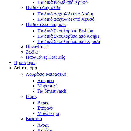
Παιδικά Κολιέ από Χρυσό
Παιδικό Δαχτυλίδι
Παιδικό Δαχτυλίδι από Ασήμι
Παιδικό Δαχτυλίδι από Χρυσό
Παιδικά Σκουλαρίκια
Παιδικά Σκουλαρίκια Fashion
Παιδικά Σκουλαρίκια από Ασήμι
Παιδικά Σκουλαρίκια από Χρυσό
Παναγίτσες
Ζώδια
Παραμάνες Παιδικές
Προσφορές
Δείτε ακόμα
Λουράκια-Μπρασελέ
Λουράκι
Μπρασελέ
Για Smartwatch
Γάμος
Βέρες
Στέφανα
Μονόπετρα
Βάφτιση
Αγόρι
Κορίτσι