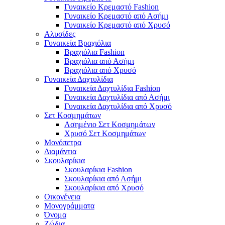
Γυναικείο Κρεμαστό Fashion
Γυναικείο Κρεμαστό από Ασήμι
Γυναικείο Κρεμαστό από Χρυσό
Αλυσίδες
Γυναικεία Βραχιόλια
Βραχιόλια Fashion
Βραχιόλια από Ασήμι
Βραχιόλια από Χρυσό
Γυναικεία Δαχτυλίδια
Γυναικεία Δαχτυλίδια Fashion
Γυναικεία Δαχτυλίδια από Ασήμι
Γυναικεία Δαχτυλίδια από Χρυσό
Σετ Κοσμημάτων
Ασημένιο Σετ Κοσμημάτων
Χρυσό Σετ Κοσμημάτων
Μονόπετρα
Διαμάντια
Σκουλαρίκια
Σκουλαρίκια Fashion
Σκουλαρίκια από Ασήμι
Σκουλαρίκια από Χρυσό
Οικογένεια
Μονογράμματα
Όνομα
Ζώδια