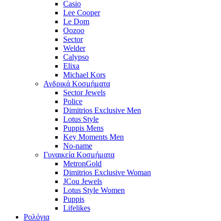
Casio
Lee Cooper
Le Dom
Oozoo
Sector
Welder
Calypso
Elixa
Michael Kors
Ανδρικά Κοσμήματα
Sector Jewels
Police
Dimitrios Exclusive Men
Lotus Style
Puppis Mens
Key Moments Men
No-name
Γυναικεία Κοσμήματα
MetronGold
Dimitrios Exclusive Woman
JCou Jewels
Lotus Style Women
Puppis
Lifelikes
Ρολόγια