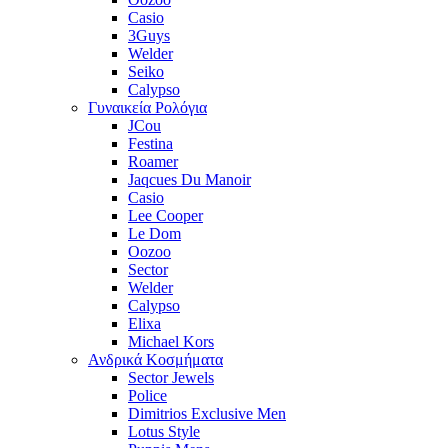
Casio
3Guys
Welder
Seiko
Calypso
Γυναικεία Ρολόγια
JCou
Festina
Roamer
Jaqcues Du Manoir
Casio
Lee Cooper
Le Dom
Oozoo
Sector
Welder
Calypso
Elixa
Michael Kors
Ανδρικά Κοσμήματα
Sector Jewels
Police
Dimitrios Exclusive Men
Lotus Style