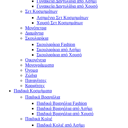
Γυναικεία Δαχτυλίδια από Ασήμι
Γυναικεία Δαχτυλίδια από Χρυσό
Σετ Κοσμημάτων
Ασημένιο Σετ Κοσμημάτων
Χρυσό Σετ Κοσμημάτων
Μονόπετρα
Διαμάντια
Σκουλαρίκια
Σκουλαρίκια Fashion
Σκουλαρίκια από Ασήμι
Σκουλαρίκια από Χρυσό
Οικογένεια
Μονογράμματα
Όνομα
Ζώδια
Παναγίτσες
Καρφίτσες
Παιδικά Κοσμήματα
Παιδικά Βραχιόλια
Παιδικά Βραχιόλια Fashion
Παιδικά Βραχιόλια από Ασήμι
Παιδικά Βραχιόλια από Χρυσό
Παιδικά Κολιέ
Παιδικά Κολιέ από Ασήμι