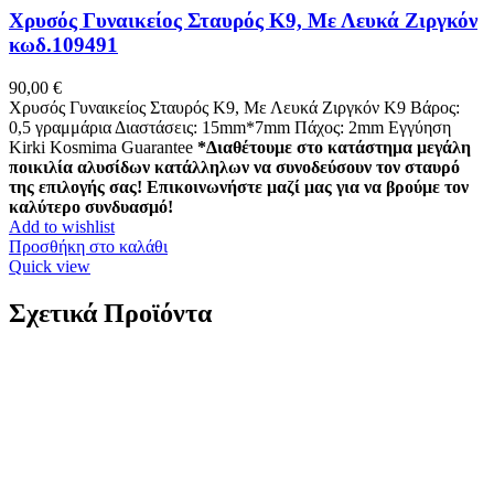
Χρυσός Γυναικείος Σταυρός Κ9, Με Λευκά Ζιργκόν
κωδ.109491
90,00
€
Χρυσός Γυναικείος Σταυρός Κ9, Με Λευκά Ζιργκόν K9 Βάρος:
0,5 γραμμάρια Διαστάσεις: 15mm*7mm Πάχος: 2mm Εγγύηση
Kirki Kosmima Guarantee
*Διαθέτουμε στο κατάστημα μεγάλη
ποικιλία αλυσίδων κατάλληλων να συνοδεύσουν τον σταυρό
της επιλογής σας! Επικοινωνήστε μαζί μας για να βρούμε τον
καλύτερο συνδυασμό!
Add to wishlist
Προσθήκη στο καλάθι
Quick view
Σχετικά Προϊόντα
Ασημένια Παιδικά Σκουλαρίκια Κρίκοι Marea, Με
Χελώνα Με Μωβ Και Πολύχρωμα Ζιργκόν
κωδ.D03601/DH
45,90
€