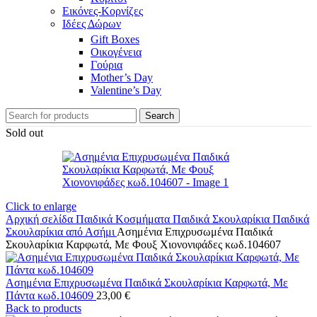
Εικόνες-Κορνίζες
Ιδέες Δώρων
Gift Boxes
Οικογένεια
Γούρια
Mother’s Day
Valentine’s Day
Search
Sold out
Click to enlarge
Αρχική σελίδα
Παιδικά Κοσμήματα
Παιδικά Σκουλαρίκια
Παιδικά
Σκουλαρίκια από Ασήμι
Ασημένια Επιχρυσωμένα Παιδικά
Σκουλαρίκια Καρφωτά, Με Φουξ Χιονονιφάδες κωδ.104607
Ασημένια Επιχρυσωμένα Παιδικά Σκουλαρίκια Καρφωτά, Με
Πάντα κωδ.104609
23,00
€
Back to products