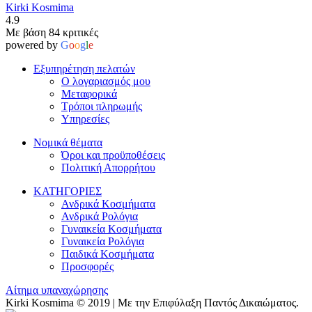
Kirki Kosmima
4.9
Με βάση 84 κριτικές
powered by
G
o
o
g
l
e
Εξυπηρέτηση πελατών
Ο λογαριασμός μου
Μεταφορικά
Τρόποι πληρωμής
Υπηρεσίες
Νομικά θέματα
Όροι και προϋποθέσεις
Πολιτική Απορρήτου
ΚΑΤΗΓΟΡΙΕΣ
Ανδρικά Κοσμήματα
Ανδρικά Ρολόγια
Γυναικεία Κοσμήματα
Γυναικεία Ρολόγια
Παιδικά Κοσμήματα
Προσφορές
Αίτημα υπαναχώρησης
Kirki Kosmima © 2019 | Με την Επιφύλαξη Παντός Δικαιώματος.