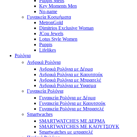
Puppis Mens
Key Moments Men
No-name
Γυναικεία Κοσμήματα
MetronGold
Dimitrios Exclusive Woman
JCou Jewels
Lotus Style Women
Puppis
Lifelikes
Ρολόγια
Ανδρικά Ρολόγια
Ανδρικά Ρολόγια με Δέρμα
Ανδρικά Ρολόγια με Καουτσούκ
Ανδρικά Ρολόγια με Μπρασελέ
Ανδρικά Ρολόγια με Υφασμα
Γυναικεία Ρολόγια
Γυναικεία Ρολόγια με Δέρμα
Γυναικεία Ρολόγια με Καουτσούκ
Γυναικεία Ρολόγια με Μπρασελέ
Smartwaches
SMARTWATCHES ΜΕ ΔΕΡΜΑ
SMARTWATCHES ΜΕ ΚΑΟΥΤΣΟΥΚ
Smartwatches με μπρασελέ