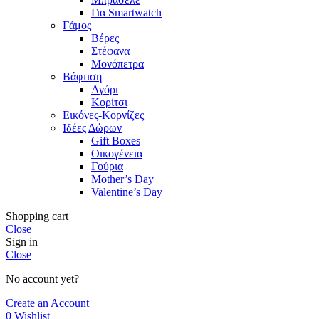
Για Smartwatch
Γάμος
Βέρες
Στέφανα
Μονόπετρα
Βάφτιση
Αγόρι
Κορίτσι
Εικόνες-Κορνίζες
Ιδέες Δώρων
Gift Boxes
Οικογένεια
Γούρια
Mother’s Day
Valentine’s Day
Shopping cart
Close
Sign in
Close
No account yet?
Create an Account
0
Wishlist