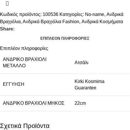
Κωδικός προϊόντος:
100536
Κατηγορίες:
No-name
,
Ανδρικά
Βραχιόλια
,
Ανδρικά Βραχιόλια Fashion
,
Ανδρικά Κοσμήματα
Share:
ΕΠΙΠΛΈΟΝ ΠΛΗΡΟΦΟΡΊΕΣ
Επιπλέον πληροφορίες
ΑΝΔΡΙΚΌ ΒΡΑΧΙΌΛΙ
Ατσάλι
ΜΈΤΑΛΛΟ
Kirki Kosmima
ΕΓΓΎΗΣΗ
Guarantee
ΑΝΔΡΙΚΌ ΒΡΑΧΙΌΛΙ ΜΉΚΟΣ
22cm
Σχετικά Προϊόντα