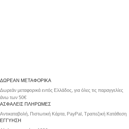
Ανδρικό Βραχιόλι Puppis με
Ατσάλι Και Μπλε Δέρμα
Ανοξείδωτο ατσάλι και
δέρμα Πλάτος: 10mm
Μήκος: 20,5cm Εγγύηση
Kirki Kosmima Guarantee
ΠΡΟΣΘΉΚΗ
ΣΤΟ
ΚΑΛΆΘΙ
ΔΩΡΕΑΝ ΜΕΤΑΦΟΡΙΚΑ
Δωρεάν μεταφορικά εντός Ελλάδος, για όλες τις παραγγελίες
άνω των 50€
ΑΣΦΑΛΕΙΣ ΠΛΗΡΩΜΕΣ
Αντικαταβολή, Πιστωτική Κάρτα, PayPal, Τραπεζική Kατάθεση
ΕΓΓΥΗΣΗ