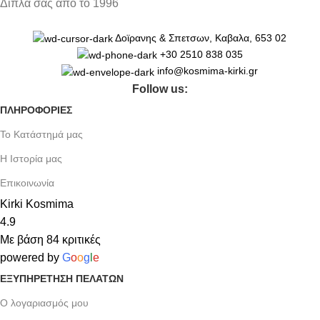
Δίπλα σας από το 1996
Δοϊρανης & Σπετσων, Καβαλα, 653 02
+30 2510 838 035
info@kosmima-kirki.gr
Follow us:
ΠΛΗΡΟΦΟΡΙΕΣ
Το Κατάστημά μας
Η Ιστορία μας
Επικοινωνία
Kirki Kosmima
4.9
Με βάση 84 κριτικές
powered by
G
o
o
g
l
e
ΕΞΥΠΗΡΈΤΗΣΗ ΠΕΛΑΤΏΝ
Ο λογαριασμός μου