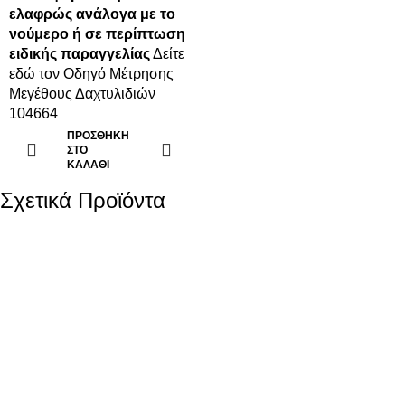
ελαφρώς ανάλογα με το
νούμερο ή σε περίπτωση
ειδικής παραγγελίας
Δείτε
εδώ
τον Οδηγό Μέτρησης
Μεγέθους Δαχτυλιδιών
104664
ΠΡΟΣΘΉΚΗ
ΣΤΟ
ΚΑΛΆΘΙ
Σχετικά Προϊόντα
Ανδρικό Βραχιόλι
Ανδρικό Βραχιόλι –
Puppis με Ατσάλι Και
Ταυτότητα Δίχρωμο
Γκρι Δέρμα
Puppis με Ατσάλι Και
Κωδ.PUB22385S
Μαύρο Δέρμα
Κωδ.PUB06806S
29,00
€