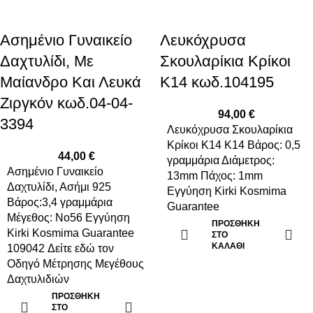
Ασημένιο Γυναικείο
Λευκόχρυσα
Δαχτυλίδι, Με
Σκουλαρίκια Κρίκοι
Μαίανδρο Και Λευκά
Κ14 κωδ.104195
Ζιργκόν κωδ.04-04-
94,00
€
3394
Λευκόχρυσα Σκουλαρίκια
Κρίκοι Κ14 K14 Βάρος: 0,5
44,00
€
γραμμάρια Διάμετρος:
Ασημένιο Γυναικείο
13mm Πάχος: 1mm
Δαχτυλίδι, Ασήμι 925
Εγγύηση Kirki Kosmima
Βάρος:3,4 γραμμάρια
Guarantee
Μέγεθος: No56 Εγγύηση
ΠΡΟΣΘΉΚΗ
Kirki Kosmima Guarantee
ΣΤΟ
ΚΑΛΆΘΙ
109042 Δείτε
εδώ
τον
Οδηγό Μέτρησης Μεγέθους
Δαχτυλιδιών
ΠΡΟΣΘΉΚΗ
ΣΤΟ