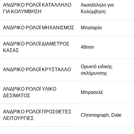
ΑΝΔΡΙΚΌ ΡΟΛΌΙ ΚΑΤΆΛΛΗΛΟ
Ακατάλληλο για
ΓΙΑ ΚΟΛΎΜΒΗΣΗ
Κολύμβηση
ΑΝΔΡΙΚΌ ΡΟΛΌΙ ΜΗΧΑΝΙΣΜΌΣ
Μπαταρία
ΑΝΔΡΙΚΌ ΡΟΛΌΙ ΔΙΆΜΕΤΡΟΣ
48mm
ΚΆΣΑΣ
Ορυκτό ειδικής
ΑΝΔΡΙΚΌ ΡΟΛΌΙ ΚΡΎΣΤΑΛΛΟ
σκλήρυνσης
ΑΝΔΡΙΚΌ ΡΟΛΌΙ ΥΛΙΚΌ
Μπρασελέ
ΔΈΣΙΜΑΤΟΣ
ΑΝΔΡΙΚΌ ΡΟΛΌΙ ΠΡΌΣΘΕΤΕΣ
Chronograph
,
Date
ΛΕΙΤΟΥΡΓΊΕΣ