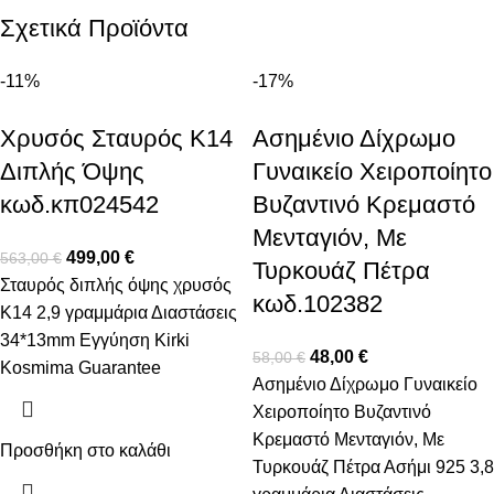
Σχετικά Προϊόντα
-11%
-17%
Χρυσός Σταυρός Κ14
Ασημένιο Δίχρωμο
Διπλής Όψης
Γυναικείο Χειροποίητο
κωδ.κπ024542
Βυζαντινό Κρεμαστό
Μενταγιόν, Με
499,00
€
563,00
€
Τυρκουάζ Πέτρα
Σταυρός διπλής όψης χρυσός
κωδ.102382
Κ14 2,9 γραμμάρια Διαστάσεις
34*13mm Εγγύηση Kirki
48,00
€
58,00
€
Kosmima Guarantee
Ασημένιο Δίχρωμο Γυναικείο
Χειροποίητο Βυζαντινό
Κρεμαστό Μενταγιόν, Με
Προσθήκη στο καλάθι
Τυρκουάζ Πέτρα Ασήμι 925 3,8