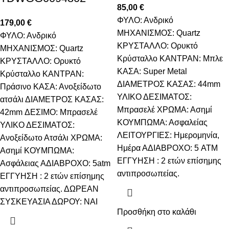
85,00
€
ΦΥΛΟ: Ανδρικό
179,00
€
ΜΗΧΑΝΙΣΜΟΣ: Quartz
ΦΥΛΟ: Ανδρικό
ΚΡΥΣΤΑΛΛΟ: Ορυκτό
ΜΗΧΑΝΙΣΜΟΣ: Quartz
Κρύσταλλο ΚΑΝΤΡΑΝ: Μπλε
ΚΡΥΣΤΑΛΛΟ: Ορυκτό
ΚΑΣΑ: Super Metal
Κρύσταλλο ΚΑΝΤΡΑΝ:
ΔΙΑΜΕΤΡΟΣ ΚΑΣΑΣ: 44mm
Πράσινο ΚΑΣΑ: Ανοξείδωτο
ΥΛΙΚΟ ΔΕΣΙΜΑΤΟΣ:
ατσάλι ΔΙΑΜΕΤΡΟΣ ΚΑΣΑΣ:
Μπρασελέ ΧΡΩΜΑ: Ασημί
42mm ΔΕΣΙΜΟ: Μπρασελέ
ΚΟΥΜΠΩΜΑ: Ασφαλείας
ΥΛΙΚΟ ΔΕΣΙΜΑΤΟΣ:
ΛΕΙΤΟΥΡΓΙΕΣ: Ημερομηνία,
Ανοξείδωτο Ατσάλι ΧΡΩΜΑ:
Ημέρα ΑΔΙΑΒΡΟΧΟ: 5 ATM
Ασημί ΚΟΥΜΠΩΜΑ:
ΕΓΓΥΗΣΗ : 2 ετών επίσημης
Ασφάλειας ΑΔΙΑΒΡΟΧΟ: 5atm
αντιπροσωπείας.
ΕΓΓΥΗΣΗ : 2 ετών επίσημης
αντιπροσωπείας. ΔΩΡΕΑΝ
ΣΥΣΚΕΥΑΣΙΑ ΔΩΡΟΥ: NAI
Προσθήκη στο καλάθι