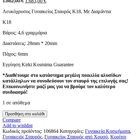
Original
Η
1.862,00
€
1.683,00
€
price
τρέχουσα
Λευκόχρυσος Γυναικείος Σταυρός Κ18, Με Διαμάντια
was:
τιμή
1.862,00 €.
είναι:
K18
1.683,00 €.
Βάρος: 4,6 γραμμάρια
Διαστάσεις: 28mm * 20mm
Πάχος: 6mm
Εγγύηση Kirki Kosmima Guarantee
*Διαθέτουμε στο κατάστημα μεγάλη ποικιλία αλυσίδων
κατάλληλων να συνοδεύσουν τον σταυρό της επιλογής σας!
Επικοινωνήστε μαζί μας για να βρούμε τον καλύτερο
συνδυασμό!
1 σε απόθεμα
Λευκόχρυσος
Προσθήκη στο καλάθι
Γυναικείος
Compare
Σταυρός
Add to wishlist
Κ18,
Κωδικός προϊόντος:
106864
Κατηγορίες:
Γυναικεία Κοσμήματα
,
Με
Γυναικειός Σταυρός
,
Γυναικείος Σταυρός από Χρυσό
,
Κορίτσι