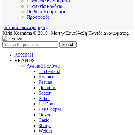
Γυναικεία Κοσμήματα
Γυναικεία Ρολόγια
Παιδικά Κοσμήματα
Προσφορές
Αίτημα υπαναχώρησης
Kirki Kosmima © 2019 | Με την Επιφύλαξη Παντός Δικαιώματος.
Search
ΑΡΧΙΚΗ
BRANDS
Ανδρικά Ρολόγια
Timberland
Roamer
Festina
Quantum
Sector
Police
Le Dom
Lee Cooper
Oozoo
Casio
3Guys
Welder