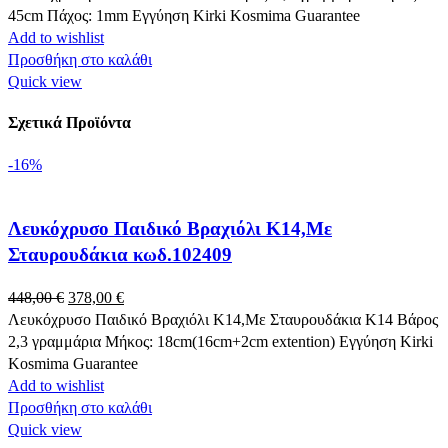
was:
τιμή
45cm Πάχος: 1mm Εγγύηση Kirki Kosmima Guarantee
434,00 €.
είναι:
Add to wishlist
387,00 €.
Προσθήκη στο καλάθι
Quick view
Σχετικά Προϊόντα
-16%
Λευκόχρυσο Παιδικό Βραχιόλι Κ14,Με
Σταυρουδάκια κωδ.102409
Original
Η
448,00
€
378,00
€
price
τρέχουσα
Λευκόχρυσο Παιδικό Βραχιόλι Κ14,Με Σταυρουδάκια Κ14 Βάρος
was:
τιμή
2,3 γραμμάρια Μήκος: 18cm(16cm+2cm extention) Εγγύηση Kirki
448,00 €.
είναι:
Kosmima Guarantee
378,00 €.
Add to wishlist
Προσθήκη στο καλάθι
Quick view