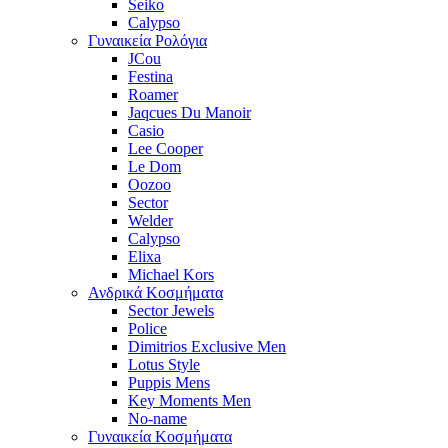
Seiko
Calypso
Γυναικεία Ρολόγια
JCou
Festina
Roamer
Jaqcues Du Manoir
Casio
Lee Cooper
Le Dom
Oozoo
Sector
Welder
Calypso
Elixa
Michael Kors
Ανδρικά Κοσμήματα
Sector Jewels
Police
Dimitrios Exclusive Men
Lotus Style
Puppis Mens
Key Moments Men
No-name
Γυναικεία Κοσμήματα