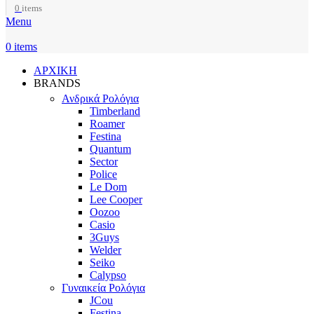
0
items
Menu
0
items
ΑΡΧΙΚΗ
BRANDS
Ανδρικά Ρολόγια
Timberland
Roamer
Festina
Quantum
Sector
Police
Le Dom
Lee Cooper
Oozoo
Casio
3Guys
Welder
Seiko
Calypso
Γυναικεία Ρολόγια
JCou
Festina