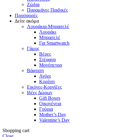
Ζώδια
Παραμάνες Παιδικές
Προσφορές
Δείτε ακόμα
Λουράκια-Μπρασελέ
Λουράκι
Μπρασελέ
Για Smartwatch
Γάμος
Βέρες
Στέφανα
Μονόπετρα
Βάφτιση
Αγόρι
Κορίτσι
Εικόνες-Κορνίζες
Ιδέες Δώρων
Gift Boxes
Οικογένεια
Γούρια
Mother’s Day
Valentine’s Day
Shopping cart
Close