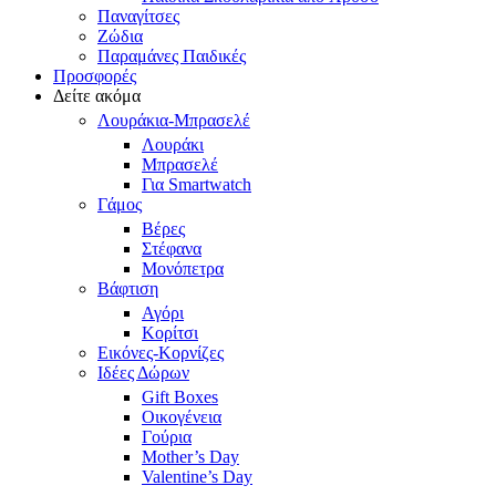
Παναγίτσες
Ζώδια
Παραμάνες Παιδικές
Προσφορές
Δείτε ακόμα
Λουράκια-Μπρασελέ
Λουράκι
Μπρασελέ
Για Smartwatch
Γάμος
Βέρες
Στέφανα
Μονόπετρα
Βάφτιση
Αγόρι
Κορίτσι
Εικόνες-Κορνίζες
Ιδέες Δώρων
Gift Boxes
Οικογένεια
Γούρια
Mother’s Day
Valentine’s Day