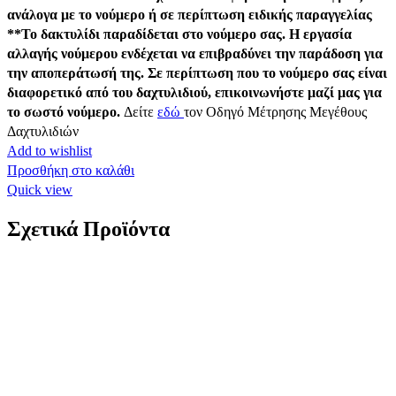
ανάλογα με το νούμερο ή σε περίπτωση ειδικής παραγγελίας
**Το δακτυλίδι παραδίδεται στο νούμερο σας. Η εργασία
αλλαγής νούμερου ενδέχεται να επιβραδύνει την παράδοση για
την αποπεράτωσή της. Σε περίπτωση που το νούμερο σας είναι
διαφορετικό από του δαχτυλιδιού, επικοινωνήστε μαζί μας για
το σωστό νούμερο.
Δείτε
εδώ
τον Οδηγό Μέτρησης Μεγέθους
Δαχτυλιδιών
Add to wishlist
Προσθήκη στο καλάθι
Quick view
Σχετικά Προϊόντα
Xρυσός Γυναικείος Σταυρός Κ14, Λουστρέ Με
Λευκά Ζιργκόν κωδ.109764
370,00
€
Xρυσός Γυναικείος Σταυρός Κ14, Λουστρέ Με Λευκά Ζιργκόν