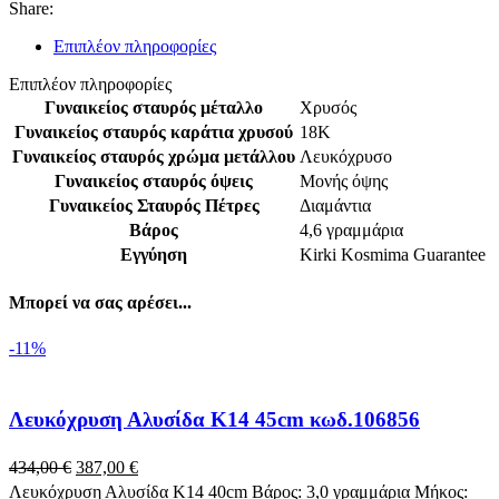
Διαμάντια
Share:
κωδ.106864
ποσότητα
Επιπλέον πληροφορίες
Επιπλέον πληροφορίες
Γυναικείος σταυρός μέταλλο
Χρυσός
Γυναικείος σταυρός καράτια χρυσού
18Κ
Γυναικείος σταυρός χρώμα μετάλλου
Λευκόχρυσο
Γυναικείος σταυρός όψεις
Μονής όψης
Γυναικείος Σταυρός Πέτρες
Διαμάντια
Βάρος
4,6 γραμμάρια
Εγγύηση
Kirki Kosmima Guarantee
Μπορεί να σας αρέσει...
-11%
Λευκόχρυση Αλυσίδα Κ14 45cm κωδ.106856
Original
Η
434,00
€
387,00
€
price
τρέχουσα
Λευκόχρυση Αλυσίδα Κ14 40cm Βάρος: 3,0 γραμμάρια Μήκος: