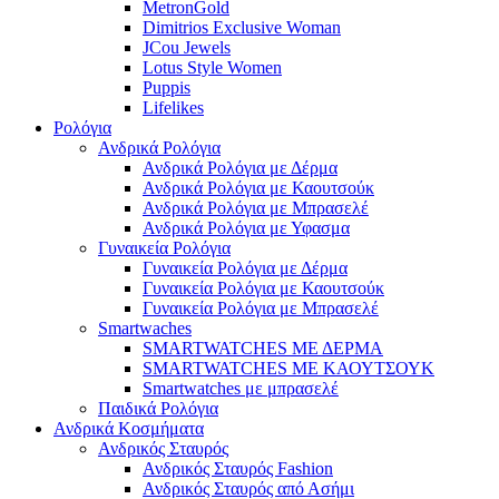
MetronGold
Dimitrios Exclusive Woman
JCou Jewels
Lotus Style Women
Puppis
Lifelikes
Ρολόγια
Ανδρικά Ρολόγια
Ανδρικά Ρολόγια με Δέρμα
Ανδρικά Ρολόγια με Καουτσούκ
Ανδρικά Ρολόγια με Μπρασελέ
Ανδρικά Ρολόγια με Υφασμα
Γυναικεία Ρολόγια
Γυναικεία Ρολόγια με Δέρμα
Γυναικεία Ρολόγια με Καουτσούκ
Γυναικεία Ρολόγια με Μπρασελέ
Smartwaches
SMARTWATCHES ΜΕ ΔΕΡΜΑ
SMARTWATCHES ΜΕ ΚΑΟΥΤΣΟΥΚ
Smartwatches με μπρασελέ
Παιδικά Ρολόγια
Ανδρικά Κοσμήματα
Ανδρικός Σταυρός
Ανδρικός Σταυρός Fashion
Ανδρικός Σταυρός από Ασήμι