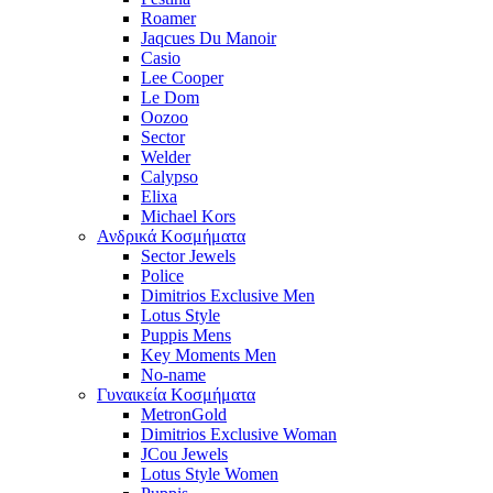
Roamer
Jaqcues Du Manoir
Casio
Lee Cooper
Le Dom
Oozoo
Sector
Welder
Calypso
Elixa
Michael Kors
Ανδρικά Κοσμήματα
Sector Jewels
Police
Dimitrios Exclusive Men
Lotus Style
Puppis Mens
Key Moments Men
No-name
Γυναικεία Κοσμήματα
MetronGold
Dimitrios Exclusive Woman
JCou Jewels
Lotus Style Women