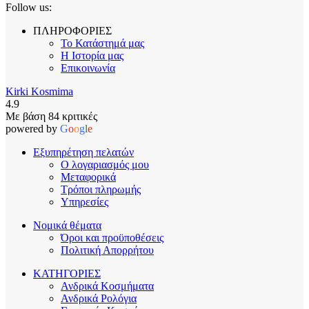
Follow us:
ΠΛΗΡΟΦΟΡΙΕΣ
Το Κατάστημά μας
Η Ιστορία μας
Επικοινωνία
Kirki Kosmima
4.9
Με βάση 84 κριτικές
powered by
G
o
o
g
l
e
Εξυπηρέτηση πελατών
Ο λογαριασμός μου
Μεταφορικά
Τρόποι πληρωμής
Υπηρεσίες
Νομικά θέματα
Όροι και προϋποθέσεις
Πολιτική Απορρήτου
ΚΑΤΗΓΟΡΙΕΣ
Ανδρικά Κοσμήματα
Ανδρικά Ρολόγια