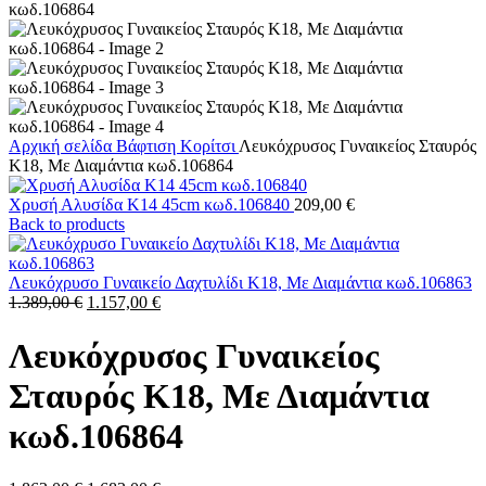
Αρχική σελίδα
Βάφτιση
Κορίτσι
Λευκόχρυσος Γυναικείος Σταυρός
Κ18, Με Διαμάντια κωδ.106864
Χρυσή Αλυσίδα Κ14 45cm κωδ.106840
209,00
€
Back to products
Λευκόχρυσο Γυναικείο Δαχτυλίδι Κ18, Με Διαμάντια κωδ.106863
Original
Η
1.389,00
€
1.157,00
€
price
τρέχουσα
was:
τιμή
Λευκόχρυσος Γυναικείος
1.389,00 €.
είναι:
1.157,00 €.
Σταυρός Κ18, Με Διαμάντια
κωδ.106864