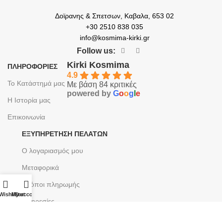
Δοϊρανης & Σπετσων, Καβαλα, 653 02
+30 2510 838 035
info@kosmima-kirki.gr
Follow us:
Kirki Kosmima
ΠΛΗΡΟΦΟΡΙΕΣ
4.9
Το Κατάστημά μας
Με βάση 84 κριτικές
powered by
G
o
o
g
l
e
Η Ιστορία μας
Επικοινωνία
ΕΞΥΠΗΡΈΤΗΣΗ ΠΕΛΑΤΏΝ
Ο λογαριασμός μου
Μεταφορικά
Τρόποι πληρωμής
Wishlist
My account
Cart
Υπηρεσίες
ΝΟΜΙΚΆ ΘΈΜΑΤΑ