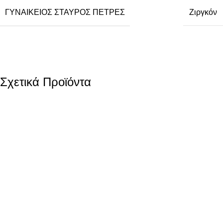
ΓΥΝΑΙΚΕΊΟΣ ΣΤΑΥΡΌΣ ΠΈΤΡΕΣ
Ζιργκόν
Σχετικά Προϊόντα
Xρυσός Γυναικείος Σταυρός
Xρυσός Γυναικείος Σταυρός
Κ14, Λουστρέ Με Λευκό
Κ14, Λουστρέ Με Λευκά
Ζιργκόν κωδ.109844
Ζιργκόν κωδ.109764
292,00
€
370,00
€