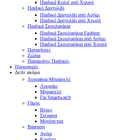
Παιδικά Κολιέ από Χρυσό
Παιδικό Δαχτυλίδι
Παιδικό Δαχτυλίδι από Ασήμι
Παιδικό Δαχτυλίδι από Χρυσό
Παιδικά Σκουλαρίκια
Παιδικά Σκουλαρίκια Fashion
Παιδικά Σκουλαρίκια από Ασήμι
Παιδικά Σκουλαρίκια από Χρυσό
Παναγίτσες
Ζώδια
Παραμάνες Παιδικές
Προσφορές
Δείτε ακόμα
Λουράκια-Μπρασελέ
Λουράκι
Μπρασελέ
Για Smartwatch
Γάμος
Βέρες
Στέφανα
Μονόπετρα
Βάφτιση
Αγόρι
Κορίτσι