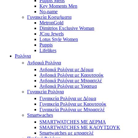
Puppis Mens
Key Moments Men
No-name
Γυναικεία Κοσμήματα
MetronGold
Dimitrios Exclusive Woman
JCou Jewels
Lotus Style Women
Puppis
Lifelikes
Ρολόγια
Ανδρικά Ρολόγια
Ανδρικά Ρολόγια με Δέρμα
Ανδρικά Ρολόγια με Καουτσούκ
Ανδρικά Ρολόγια με Μπρασελέ
Ανδρικά Ρολόγια με Υφασμα
Γυναικεία Ρολόγια
Γυναικεία Ρολόγια με Δέρμα
Γυναικεία Ρολόγια με Καουτσούκ
Γυναικεία Ρολόγια με Μπρασελέ
Smartwaches
SMARTWATCHES ΜΕ ΔΕΡΜΑ
SMARTWATCHES ΜΕ ΚΑΟΥΤΣΟΥΚ
Smartwatches με μπρασελέ