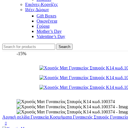
Εικόνες-Κορνίζες
Ιδέες Δώρων
Gift Boxes
Οικογένεια
Γούρια
Mother’s Day
Valentine’s Day
Search
-15%
Αρχική σελίδα
Γυναικεία Κοσμήματα
Γυναικειός Σταυρός
Γυναικεί