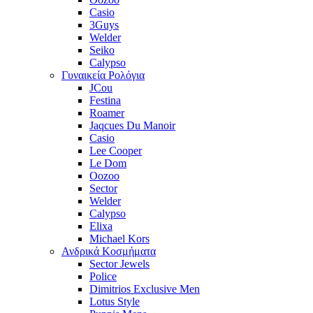
Casio
3Guys
Welder
Seiko
Calypso
Γυναικεία Ρολόγια
JCou
Festina
Roamer
Jaqcues Du Manoir
Casio
Lee Cooper
Le Dom
Oozoo
Sector
Welder
Calypso
Elixa
Michael Kors
Ανδρικά Κοσμήματα
Sector Jewels
Police
Dimitrios Exclusive Men
Lotus Style