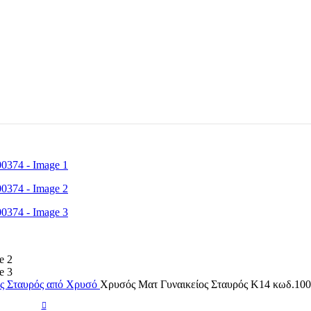
ος Σταυρός από Χρυσό
Χρυσός Ματ Γυναικείος Σταυρός Κ14 κωδ.10