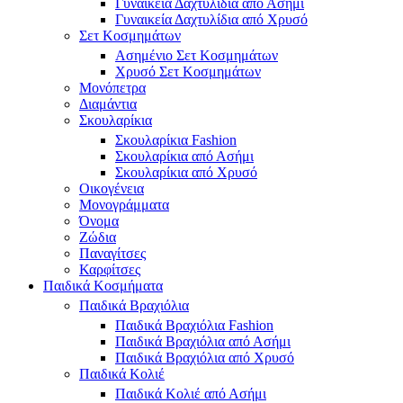
Γυναικεία Δαχτυλίδια από Ασήμι
Γυναικεία Δαχτυλίδια από Χρυσό
Σετ Κοσμημάτων
Ασημένιο Σετ Κοσμημάτων
Χρυσό Σετ Κοσμημάτων
Μονόπετρα
Διαμάντια
Σκουλαρίκια
Σκουλαρίκια Fashion
Σκουλαρίκια από Ασήμι
Σκουλαρίκια από Χρυσό
Οικογένεια
Μονογράμματα
Όνομα
Ζώδια
Παναγίτσες
Καρφίτσες
Παιδικά Κοσμήματα
Παιδικά Βραχιόλια
Παιδικά Βραχιόλια Fashion
Παιδικά Βραχιόλια από Ασήμι
Παιδικά Βραχιόλια από Χρυσό
Παιδικά Κολιέ
Παιδικά Κολιέ από Ασήμι