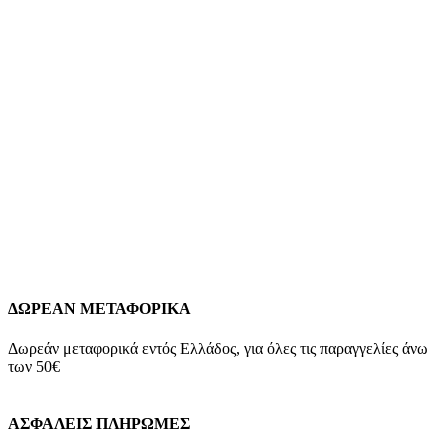
Χρυσό Γυναικείο Κολιέ Κ14, Με Κοράλλι Και
Λευκό Μαργαριτάρι κωδ.122854CN409
128,00
€
Χρυσό Γυναικείο Κολιέ Κ14, Με Κοράλλι Και Λευκό
Μαργαριτάρι Κ14 Βάρος: 3,5γραμμάρια Μήκος Αλυσίδας: 44cm
Διαστάσεις Κοράλλι: 2-2,5mm Διαστάσεις Μαργαριταριού: 8mm
Εγγύηση Kirki Kosmima Guarantee
Add to wishlist
Προσθήκη στο καλάθι
Quick view
ΔΩΡΕΑΝ ΜΕΤΑΦΟΡΙΚΑ
Δωρεάν μεταφορικά εντός Ελλάδος, για όλες τις παραγγελίες άνω
των 50€
ΑΣΦΑΛΕΙΣ ΠΛΗΡΩΜΕΣ