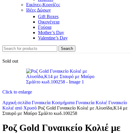
Εικόνες-Κορνίζες
Ιδέες Δώρων
Gift Boxes
Οικογένεια
Γούρια
Mother’s Day
Valentine’s Day
Search
Sold out
Click to enlarge
Αρχική σελίδα
Γυναικεία Κοσμήματα
Γυναικεία Κολιέ
Γυναικείο
Κολιέ από Χρυσό
Ροζ Gold Γυναικείο Κολιέ με Αλυσίδα,Κ14 με
Σταυρό με Μαύρο Σμάλτο κωδ.100258
Ροζ Gold Γυναικείο Κολιέ με