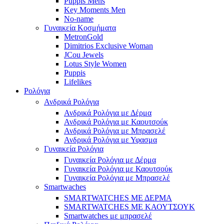
Puppis Mens
Key Moments Men
No-name
Γυναικεία Κοσμήματα
MetronGold
Dimitrios Exclusive Woman
JCou Jewels
Lotus Style Women
Puppis
Lifelikes
Ρολόγια
Ανδρικά Ρολόγια
Ανδρικά Ρολόγια με Δέρμα
Ανδρικά Ρολόγια με Καουτσούκ
Ανδρικά Ρολόγια με Μπρασελέ
Ανδρικά Ρολόγια με Υφασμα
Γυναικεία Ρολόγια
Γυναικεία Ρολόγια με Δέρμα
Γυναικεία Ρολόγια με Καουτσούκ
Γυναικεία Ρολόγια με Μπρασελέ
Smartwaches
SMARTWATCHES ΜΕ ΔΕΡΜΑ
SMARTWATCHES ΜΕ ΚΑΟΥΤΣΟΥΚ
Smartwatches με μπρασελέ