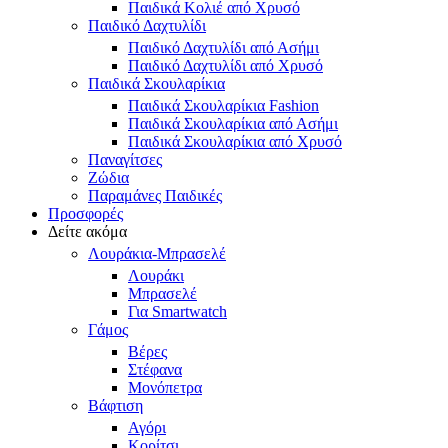
Παιδικά Κολιέ από Χρυσό
Παιδικό Δαχτυλίδι
Παιδικό Δαχτυλίδι από Ασήμι
Παιδικό Δαχτυλίδι από Χρυσό
Παιδικά Σκουλαρίκια
Παιδικά Σκουλαρίκια Fashion
Παιδικά Σκουλαρίκια από Ασήμι
Παιδικά Σκουλαρίκια από Χρυσό
Παναγίτσες
Ζώδια
Παραμάνες Παιδικές
Προσφορές
Δείτε ακόμα
Λουράκια-Μπρασελέ
Λουράκι
Μπρασελέ
Για Smartwatch
Γάμος
Βέρες
Στέφανα
Μονόπετρα
Βάφτιση
Αγόρι
Κορίτσι