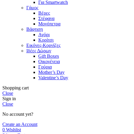
Για Smartwatch
Γάμος
Βέρες
Στέφανα
Μονόπετρα
Βάφτιση
Αγόρι
Κορίτσι
Εικόνες-Κορνίζες
Ιδέες Δώρων
Gift Boxes
Οικογένεια
Γούρια
Mother’s Day
Valentine’s Day
Shopping cart
Close
Sign in
Close
No account yet?
Create an Account
0
Wishlist