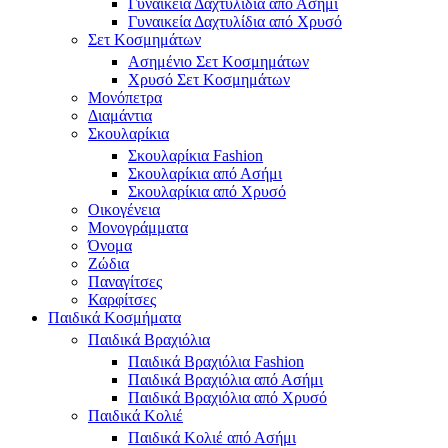
Γυναικεία Δαχτυλίδια από Ασήμι
Γυναικεία Δαχτυλίδια από Χρυσό
Σετ Κοσμημάτων
Ασημένιο Σετ Κοσμημάτων
Χρυσό Σετ Κοσμημάτων
Μονόπετρα
Διαμάντια
Σκουλαρίκια
Σκουλαρίκια Fashion
Σκουλαρίκια από Ασήμι
Σκουλαρίκια από Χρυσό
Οικογένεια
Μονογράμματα
Όνομα
Ζώδια
Παναγίτσες
Καρφίτσες
Παιδικά Κοσμήματα
Παιδικά Βραχιόλια
Παιδικά Βραχιόλια Fashion
Παιδικά Βραχιόλια από Ασήμι
Παιδικά Βραχιόλια από Χρυσό
Παιδικά Κολιέ
Παιδικά Κολιέ από Ασήμι