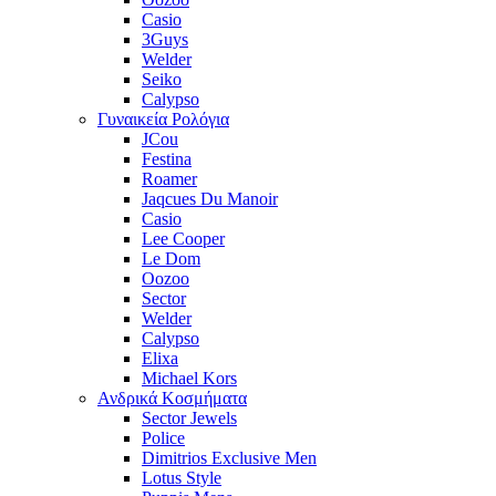
Casio
3Guys
Welder
Seiko
Calypso
Γυναικεία Ρολόγια
JCou
Festina
Roamer
Jaqcues Du Manoir
Casio
Lee Cooper
Le Dom
Oozoo
Sector
Welder
Calypso
Elixa
Michael Kors
Ανδρικά Κοσμήματα
Sector Jewels
Police
Dimitrios Exclusive Men
Lotus Style