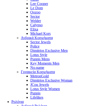
Lee Cooper
Le Dom
Oozoo
Sector
Welder
Calypso
Elixa
Michael Kors
Ανδρικά Κοσμήματα
Sector Jewels
Police
Dimitrios Exclusive Men
Lotus Style
Puppis Mens
Key Moments Men
No-name
Γυναικεία Κοσμήματα
MetronGold
Dimitrios Exclusive Woman
JCou Jewels
Lotus Style Women
Puppis
Lifelikes
Ρολόγια
Ανδρικά Ρολόγια