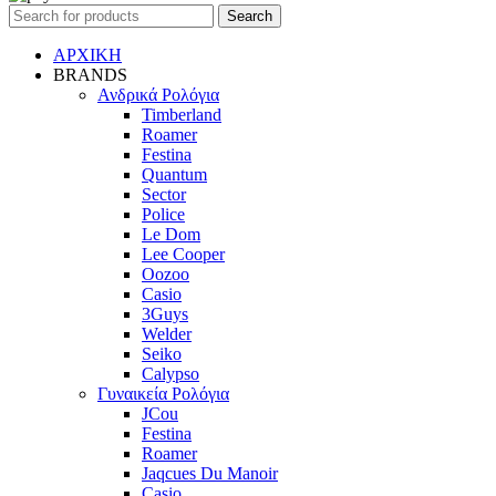
Search
ΑΡΧΙΚΗ
BRANDS
Ανδρικά Ρολόγια
Timberland
Roamer
Festina
Quantum
Sector
Police
Le Dom
Lee Cooper
Oozoo
Casio
3Guys
Welder
Seiko
Calypso
Γυναικεία Ρολόγια
JCou
Festina
Roamer
Jaqcues Du Manoir
Casio