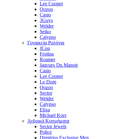
Lee Cooper
Oozoo
Casio
3Guys
Welder
Seiko
Calypso
Γυναικεία Ρολόγια
JCou
Festina
Roamer
Jaqcues Du Manoir
Casio
Lee Cooper
Le Dom
Oozoo
Sector
Welder
Calypso
Elixa
Michael Kors
Ανδρικά Κοσμήματα
Sector Jewels
Police
Dimitrios Exclusive Men