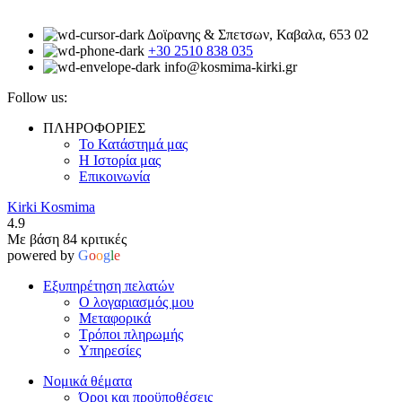
Δοϊρανης & Σπετσων, Καβαλα, 653 02
+30 2510 838 035
info@kosmima-kirki.gr
Follow us:
ΠΛΗΡΟΦΟΡΙΕΣ
Το Κατάστημά μας
Η Ιστορία μας
Επικοινωνία
Kirki Kosmima
4.9
Με βάση 84 κριτικές
powered by
G
o
o
g
l
e
Εξυπηρέτηση πελατών
Ο λογαριασμός μου
Μεταφορικά
Τρόποι πληρωμής
Υπηρεσίες
Νομικά θέματα
Όροι και προϋποθέσεις