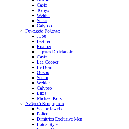
Casio
3Guys
Welder
Seiko
Calypso
Γυναικεία Ρολόγια
JCou
Festina
Roamer
Jaqcues Du Manoir
Casio
Lee Cooper
Le Dom
Oozoo
Sector
Welder
Calypso
Elixa
Michael Kors
Ανδρικά Κοσμήματα
Sector Jewels
Police
Dimitrios Exclusive Men
Lotus Style