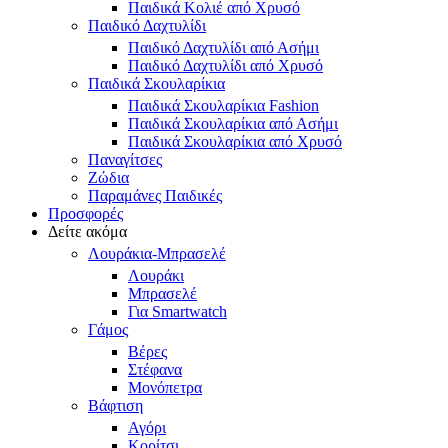
Παιδικά Κολιέ από Χρυσό
Παιδικό Δαχτυλίδι
Παιδικό Δαχτυλίδι από Ασήμι
Παιδικό Δαχτυλίδι από Χρυσό
Παιδικά Σκουλαρίκια
Παιδικά Σκουλαρίκια Fashion
Παιδικά Σκουλαρίκια από Ασήμι
Παιδικά Σκουλαρίκια από Χρυσό
Παναγίτσες
Ζώδια
Παραμάνες Παιδικές
Προσφορές
Δείτε ακόμα
Λουράκια-Μπρασελέ
Λουράκι
Μπρασελέ
Για Smartwatch
Γάμος
Βέρες
Στέφανα
Μονόπετρα
Βάφτιση
Αγόρι
Κορίτσι