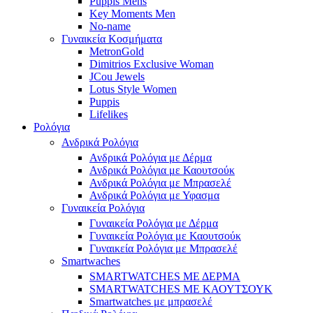
Puppis Mens
Key Moments Men
No-name
Γυναικεία Κοσμήματα
MetronGold
Dimitrios Exclusive Woman
JCou Jewels
Lotus Style Women
Puppis
Lifelikes
Ρολόγια
Ανδρικά Ρολόγια
Ανδρικά Ρολόγια με Δέρμα
Ανδρικά Ρολόγια με Καουτσούκ
Ανδρικά Ρολόγια με Μπρασελέ
Ανδρικά Ρολόγια με Υφασμα
Γυναικεία Ρολόγια
Γυναικεία Ρολόγια με Δέρμα
Γυναικεία Ρολόγια με Καουτσούκ
Γυναικεία Ρολόγια με Μπρασελέ
Smartwaches
SMARTWATCHES ΜΕ ΔΕΡΜΑ
SMARTWATCHES ΜΕ ΚΑΟΥΤΣΟΥΚ
Smartwatches με μπρασελέ