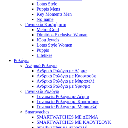
Lotus Style
Puppis Mens
Key Moments Men
No-name
Γυναικεία Κοσμήματα
MetronGold
Dimitrios Exclusive Woman
JCou Jewels
Lotus Style Women
Puppis
Lifelikes
Ρολόγια
Ανδρικά Ρολόγια
Ανδρικά Ρολόγια με Δέρμα
Ανδρικά Ρολόγια με Καουτσούκ
Ανδρικά Ρολόγια με Μπρασελέ
Ανδρικά Ρολόγια με Υφασμα
Γυναικεία Ρολόγια
Γυναικεία Ρολόγια με Δέρμα
Γυναικεία Ρολόγια με Καουτσούκ
Γυναικεία Ρολόγια με Μπρασελέ
Smartwaches
SMARTWATCHES ΜΕ ΔΕΡΜΑ
SMARTWATCHES ΜΕ ΚΑΟΥΤΣΟΥΚ
Smartwatches με μπρασελέ