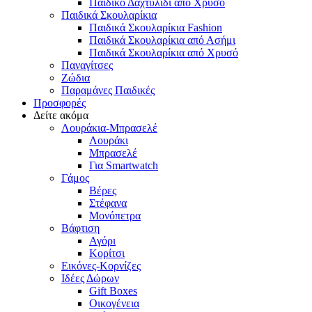
Παιδικό Δαχτυλίδι από Χρυσό
Παιδικά Σκουλαρίκια
Παιδικά Σκουλαρίκια Fashion
Παιδικά Σκουλαρίκια από Ασήμι
Παιδικά Σκουλαρίκια από Χρυσό
Παναγίτσες
Ζώδια
Παραμάνες Παιδικές
Προσφορές
Δείτε ακόμα
Λουράκια-Μπρασελέ
Λουράκι
Μπρασελέ
Για Smartwatch
Γάμος
Βέρες
Στέφανα
Μονόπετρα
Βάφτιση
Αγόρι
Κορίτσι
Εικόνες-Κορνίζες
Ιδέες Δώρων
Gift Boxes
Οικογένεια