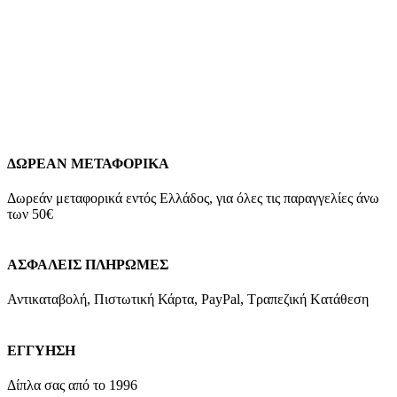
98,00
€
Χρυσά Παιδικά Σκουλαρίκια Καρφωτά Κ9, Καρδίες Με Κόκκινο
Σμάλτο Και Λευκά Ζιργκόν Κ9 Βάρος: 0,7 γραμμάρια Διαστάσεις:
5mm*7mm Εγγύηση Kirki Kosmima Guarantee
Add to wishlist
Προσθήκη στο καλάθι
Quick view
ΔΩΡΕΑΝ ΜΕΤΑΦΟΡΙΚΑ
Δωρεάν μεταφορικά εντός Ελλάδος, για όλες τις παραγγελίες άνω
των 50€
ΑΣΦΑΛΕΙΣ ΠΛΗΡΩΜΕΣ
Αντικαταβολή, Πιστωτική Κάρτα, PayPal, Τραπεζική Kατάθεση
ΕΓΓΥΗΣΗ
Δίπλα σας από το 1996