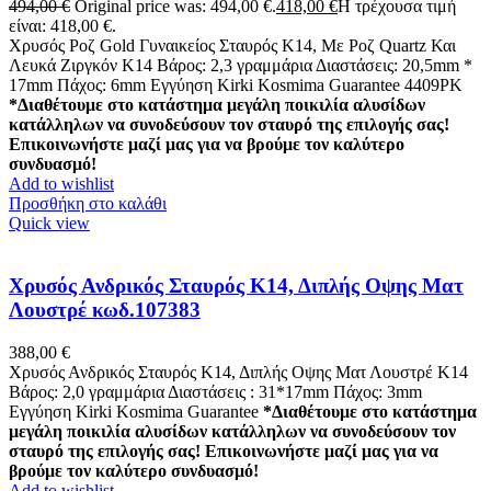
494,00
€
Original price was: 494,00 €.
418,00
€
Η τρέχουσα τιμή
είναι: 418,00 €.
Χρυσός Ροζ Gold Γυναικείος Σταυρός Κ14, Με Ροζ Quartz Και
Λευκά Ζιργκόν Κ14 Βάρος: 2,3 γραμμάρια Διαστάσεις: 20,5mm *
17mm Πάχος: 6mm Εγγύηση Kirki Kosmima Guarantee 4409ΡΚ
*Διαθέτουμε στο κατάστημα μεγάλη ποικιλία αλυσίδων
κατάλληλων να συνοδεύσουν τον σταυρό της επιλογής σας!
Επικοινωνήστε μαζί μας για να βρούμε τον καλύτερο
συνδυασμό!
Add to wishlist
Προσθήκη στο καλάθι
Quick view
Xρυσός Ανδρικός Σταυρός Κ14, Διπλής Οψης Ματ
Λουστρέ κωδ.107383
388,00
€
Xρυσός Ανδρικός Σταυρός Κ14, Διπλής Οψης Ματ Λουστρέ K14
Βάρος: 2,0 γραμμάρια Διαστάσεις : 31*17mm Πάχος: 3mm
Εγγύηση Kirki Kosmima Guarantee
*Διαθέτουμε στο κατάστημα
μεγάλη ποικιλία αλυσίδων κατάλληλων να συνοδεύσουν τον
σταυρό της επιλογής σας! Επικοινωνήστε μαζί μας για να
βρούμε τον καλύτερο συνδυασμό!
Add to wishlist