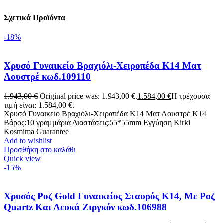
Σχετικά Προϊόντα
-18%
Χρυσό Γυναικείο Βραχιόλι-Χειροπέδα Κ14 Ματ
Λουστρέ κωδ.109110
1.943,00
€
Original price was: 1.943,00 €.
1.584,00
€
Η τρέχουσα
τιμή είναι: 1.584,00 €.
Χρυσό Γυναικείο Βραχιόλι-Χειροπέδα Κ14 Ματ Λουστρέ Κ14
Βάρος:10 γραμμάρια Διαστάσεις:55*55mm Εγγύηση Kirki
Kosmima Guarantee
Add to wishlist
Προσθήκη στο καλάθι
Quick view
-15%
Χρυσός Ροζ Gold Γυναικείος Σταυρός Κ14, Με Ροζ
Quartz Και Λευκά Ζιργκόν κωδ.106988