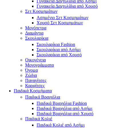
Γυναικεία Δαχτυλίδια από Ασήμι
Γυναικεία Δαχτυλίδια από Χρυσό
Σετ Κοσμημάτων
Ασημένιο Σετ Κοσμημάτων
Χρυσό Σετ Κοσμημάτων
Μονόπετρα
Διαμάντια
Σκουλαρίκια
Σκουλαρίκια Fashion
Σκουλαρίκια από Ασήμι
Σκουλαρίκια από Χρυσό
Οικογένεια
Μονογράμματα
Όνομα
Ζώδια
Παναγίτσες
Καρφίτσες
Παιδικά Κοσμήματα
Παιδικά Βραχιόλια
Παιδικά Βραχιόλια Fashion
Παιδικά Βραχιόλια από Ασήμι
Παιδικά Βραχιόλια από Χρυσό
Παιδικά Κολιέ
Παιδικά Κολιέ από Ασήμι