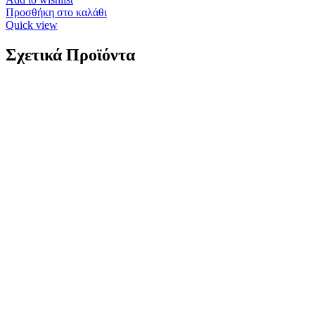
Προσθήκη στο καλάθι
Quick view
Σχετικά Προϊόντα
Χρυσά Γυναικεία Σκουλαρίκια Καρφωτά Κ9
Λουλουδάκια, Με Λευκά Ζιργκόν κωδ.109992
99,00
€
Χρυσά Γυναικεία Σκουλαρίκια Καρφωτά Κ9 Λουλουδάκια, Με
Λευκά Ζιργκόν K9 Βάρος: 0,7 γραμμάρια Διάμετρος: 5mm
Εγγύηση Kirki Kosmima Guarantee
Add to wishlist
Προσθήκη στο καλάθι
Quick view
Χρυσά Παιδικά Σκουλαρίκια Καρφωτά Κ9,
Καρδίες Με Κόκκινο Σμάλτο Και Λευκά Ζιργκόν
κωδ.110025