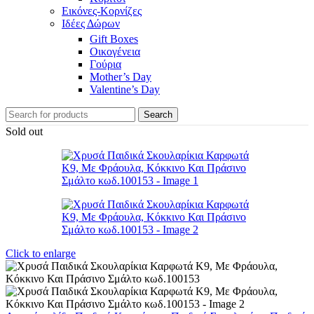
Εικόνες-Κορνίζες
Ιδέες Δώρων
Gift Boxes
Οικογένεια
Γούρια
Mother’s Day
Valentine’s Day
Search
Sold out
Click to enlarge