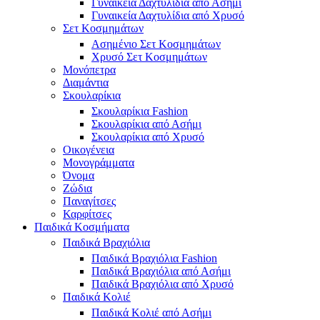
Γυναικεία Δαχτυλίδια από Ασήμι
Γυναικεία Δαχτυλίδια από Χρυσό
Σετ Κοσμημάτων
Ασημένιο Σετ Κοσμημάτων
Χρυσό Σετ Κοσμημάτων
Μονόπετρα
Διαμάντια
Σκουλαρίκια
Σκουλαρίκια Fashion
Σκουλαρίκια από Ασήμι
Σκουλαρίκια από Χρυσό
Οικογένεια
Μονογράμματα
Όνομα
Ζώδια
Παναγίτσες
Καρφίτσες
Παιδικά Κοσμήματα
Παιδικά Βραχιόλια
Παιδικά Βραχιόλια Fashion
Παιδικά Βραχιόλια από Ασήμι
Παιδικά Βραχιόλια από Χρυσό
Παιδικά Κολιέ
Παιδικά Κολιέ από Ασήμι