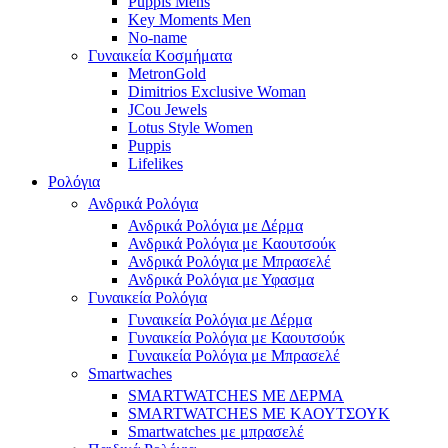
Puppis Mens
Key Moments Men
No-name
Γυναικεία Κοσμήματα
MetronGold
Dimitrios Exclusive Woman
JCou Jewels
Lotus Style Women
Puppis
Lifelikes
Ρολόγια
Ανδρικά Ρολόγια
Ανδρικά Ρολόγια με Δέρμα
Ανδρικά Ρολόγια με Καουτσούκ
Ανδρικά Ρολόγια με Μπρασελέ
Ανδρικά Ρολόγια με Υφασμα
Γυναικεία Ρολόγια
Γυναικεία Ρολόγια με Δέρμα
Γυναικεία Ρολόγια με Καουτσούκ
Γυναικεία Ρολόγια με Μπρασελέ
Smartwaches
SMARTWATCHES ΜΕ ΔΕΡΜΑ
SMARTWATCHES ΜΕ ΚΑΟΥΤΣΟΥΚ
Smartwatches με μπρασελέ