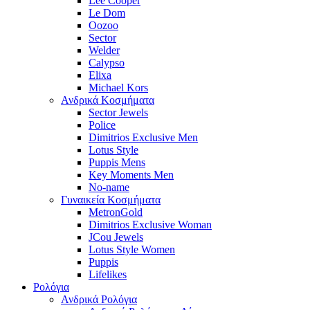
Lee Cooper
Le Dom
Oozoo
Sector
Welder
Calypso
Elixa
Michael Kors
Ανδρικά Κοσμήματα
Sector Jewels
Police
Dimitrios Exclusive Men
Lotus Style
Puppis Mens
Key Moments Men
No-name
Γυναικεία Κοσμήματα
MetronGold
Dimitrios Exclusive Woman
JCou Jewels
Lotus Style Women
Puppis
Lifelikes
Ρολόγια
Ανδρικά Ρολόγια