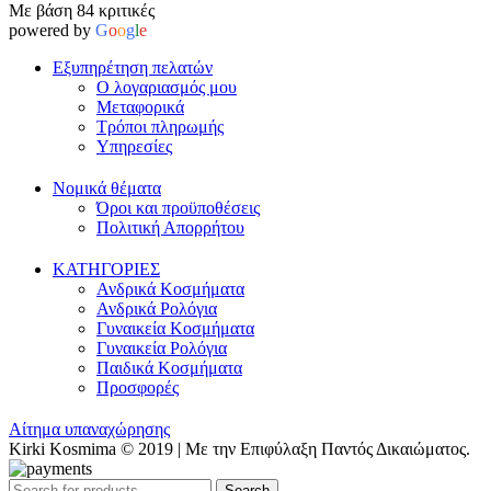
Με βάση 84 κριτικές
powered by
G
o
o
g
l
e
Εξυπηρέτηση πελατών
Ο λογαριασμός μου
Μεταφορικά
Τρόποι πληρωμής
Υπηρεσίες
Νομικά θέματα
Όροι και προϋποθέσεις
Πολιτική Απορρήτου
ΚΑΤΗΓΟΡΙΕΣ
Ανδρικά Κοσμήματα
Ανδρικά Ρολόγια
Γυναικεία Κοσμήματα
Γυναικεία Ρολόγια
Παιδικά Κοσμήματα
Προσφορές
Αίτημα υπαναχώρησης
Kirki Kosmima © 2019 | Με την Επιφύλαξη Παντός Δικαιώματος.
Search