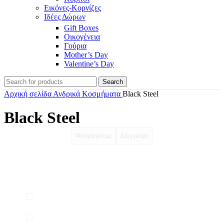
Εικόνες-Κορνίζες
Ιδέες Δώρων
Gift Boxes
Οικογένεια
Γούρια
Mother’s Day
Valentine’s Day
Search
Αρχική σελίδα
Ανδρικά Κοσμήματα
Black Steel
Black Steel
Φιλτράρισμα
Διαγραφή