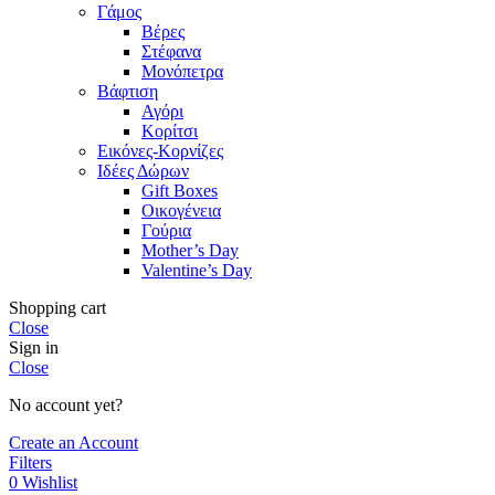
Γάμος
Βέρες
Στέφανα
Μονόπετρα
Βάφτιση
Αγόρι
Κορίτσι
Εικόνες-Κορνίζες
Ιδέες Δώρων
Gift Boxes
Οικογένεια
Γούρια
Mother’s Day
Valentine’s Day
Shopping cart
Close
Sign in
Close
No account yet?
Create an Account
Filters
0
Wishlist