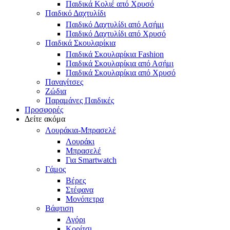
Παιδικά Κολιέ από Χρυσό
Παιδικό Δαχτυλίδι
Παιδικό Δαχτυλίδι από Ασήμι
Παιδικό Δαχτυλίδι από Χρυσό
Παιδικά Σκουλαρίκια
Παιδικά Σκουλαρίκια Fashion
Παιδικά Σκουλαρίκια από Ασήμι
Παιδικά Σκουλαρίκια από Χρυσό
Παναγίτσες
Ζώδια
Παραμάνες Παιδικές
Προσφορές
Δείτε ακόμα
Λουράκια-Μπρασελέ
Λουράκι
Μπρασελέ
Για Smartwatch
Γάμος
Βέρες
Στέφανα
Μονόπετρα
Βάφτιση
Αγόρι
Κορίτσι