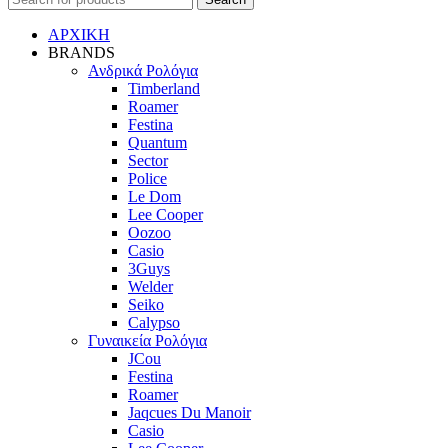
ΑΡΧΙΚΗ
BRANDS
Ανδρικά Ρολόγια
Timberland
Roamer
Festina
Quantum
Sector
Police
Le Dom
Lee Cooper
Oozoo
Casio
3Guys
Welder
Seiko
Calypso
Γυναικεία Ρολόγια
JCou
Festina
Roamer
Jaqcues Du Manoir
Casio