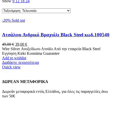
Show
9
12
18
24
-20%
Sold out
Ατσάλινο Ανδρικό Βραχιόλι Black Steel κωδ.100540
Original
Η
49,00
€
39,00
€
price
τρέχουσα
Wire Silver Ανοξείδωτο Ατσάλι Από την εταιρεία Black Steel
was:
τιμή
Εγγύηση Kirki Kosmima Guarantee
49,00 €.
είναι:
Add to wishlist
39,00 €.
Διαβάστε περισσότερα
Quick view
ΔΩΡΕΑΝ ΜΕΤΑΦΟΡΙΚΑ
Δωρεάν μεταφορικά εντός Ελλάδος, για όλες τις παραγγελίες άνω
των 50€