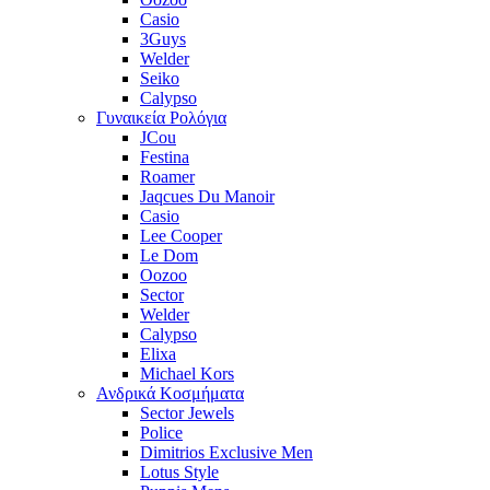
Casio
3Guys
Welder
Seiko
Calypso
Γυναικεία Ρολόγια
JCou
Festina
Roamer
Jaqcues Du Manoir
Casio
Lee Cooper
Le Dom
Oozoo
Sector
Welder
Calypso
Elixa
Michael Kors
Ανδρικά Κοσμήματα
Sector Jewels
Police
Dimitrios Exclusive Men
Lotus Style