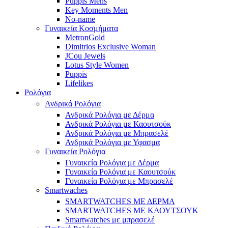
Puppis Mens
Key Moments Men
No-name
Γυναικεία Κοσμήματα
MetronGold
Dimitrios Exclusive Woman
JCou Jewels
Lotus Style Women
Puppis
Lifelikes
Ρολόγια
Ανδρικά Ρολόγια
Ανδρικά Ρολόγια με Δέρμα
Ανδρικά Ρολόγια με Καουτσούκ
Ανδρικά Ρολόγια με Μπρασελέ
Ανδρικά Ρολόγια με Υφασμα
Γυναικεία Ρολόγια
Γυναικεία Ρολόγια με Δέρμα
Γυναικεία Ρολόγια με Καουτσούκ
Γυναικεία Ρολόγια με Μπρασελέ
Smartwaches
SMARTWATCHES ΜΕ ΔΕΡΜΑ
SMARTWATCHES ΜΕ ΚΑΟΥΤΣΟΥΚ
Smartwatches με μπρασελέ