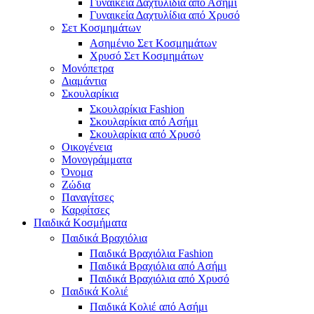
Γυναικεία Δαχτυλίδια από Ασήμι
Γυναικεία Δαχτυλίδια από Χρυσό
Σετ Κοσμημάτων
Ασημένιο Σετ Κοσμημάτων
Χρυσό Σετ Κοσμημάτων
Μονόπετρα
Διαμάντια
Σκουλαρίκια
Σκουλαρίκια Fashion
Σκουλαρίκια από Ασήμι
Σκουλαρίκια από Χρυσό
Οικογένεια
Μονογράμματα
Όνομα
Ζώδια
Παναγίτσες
Καρφίτσες
Παιδικά Κοσμήματα
Παιδικά Βραχιόλια
Παιδικά Βραχιόλια Fashion
Παιδικά Βραχιόλια από Ασήμι
Παιδικά Βραχιόλια από Χρυσό
Παιδικά Κολιέ
Παιδικά Κολιέ από Ασήμι