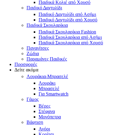
Παιδικά Κολιέ από Χρυσό
Παιδικό Δαχτυλίδι
Παιδικό Δαχτυλίδι από Ασήμι
Παιδικό Δαχτυλίδι από Χρυσό
Παιδικά Σκουλαρίκια
Παιδικά Σκουλαρίκια Fashion
Παιδικά Σκουλαρίκια από Ασήμι
Παιδικά Σκουλαρίκια από Χρυσό
Παναγίτσες
Ζώδια
Παραμάνες Παιδικές
Προσφορές
Δείτε ακόμα
Λουράκια-Μπρασελέ
Λουράκι
Μπρασελέ
Για Smartwatch
Γάμος
Βέρες
Στέφανα
Μονόπετρα
Βάφτιση
Αγόρι
Κορίτσι