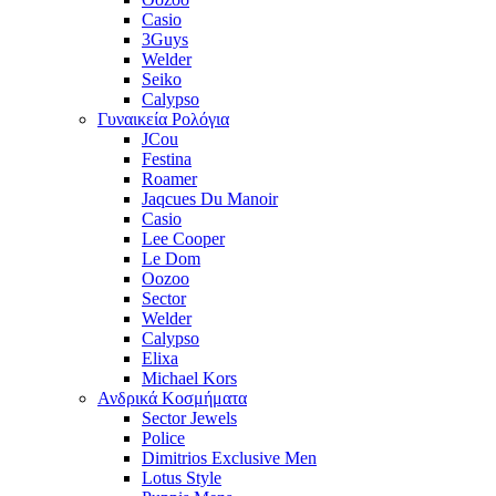
Casio
3Guys
Welder
Seiko
Calypso
Γυναικεία Ρολόγια
JCou
Festina
Roamer
Jaqcues Du Manoir
Casio
Lee Cooper
Le Dom
Oozoo
Sector
Welder
Calypso
Elixa
Michael Kors
Ανδρικά Κοσμήματα
Sector Jewels
Police
Dimitrios Exclusive Men
Lotus Style