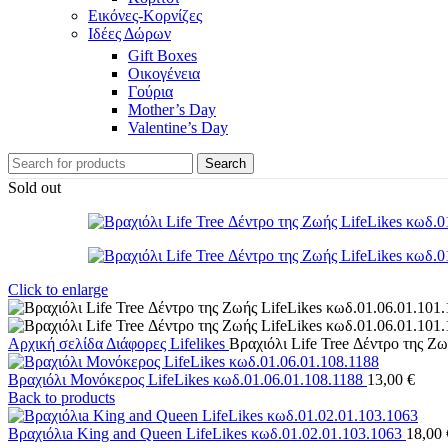
Εικόνες-Κορνίζες
Ιδέες Δώρων
Gift Boxes
Οικογένεια
Γούρια
Mother’s Day
Valentine’s Day
Search
Sold out
Click to enlarge
Αρχική σελίδα
Διάφορες
Lifelikes
Βραχιόλι Life Tree Δέντρο της Ζ
Βραχιόλι Μονόκερος LifeLikes κωδ.01.06.01.108.1188
13,00
€
Back to products
Βραχιόλιa King and Queen LifeLikes κωδ.01.02.01.103.1063
18,00