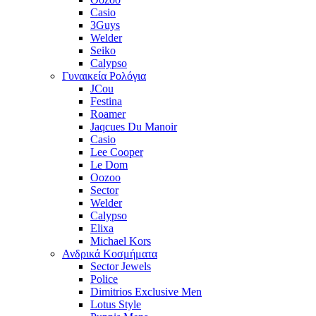
Casio
3Guys
Welder
Seiko
Calypso
Γυναικεία Ρολόγια
JCou
Festina
Roamer
Jaqcues Du Manoir
Casio
Lee Cooper
Le Dom
Oozoo
Sector
Welder
Calypso
Elixa
Michael Kors
Ανδρικά Κοσμήματα
Sector Jewels
Police
Dimitrios Exclusive Men
Lotus Style