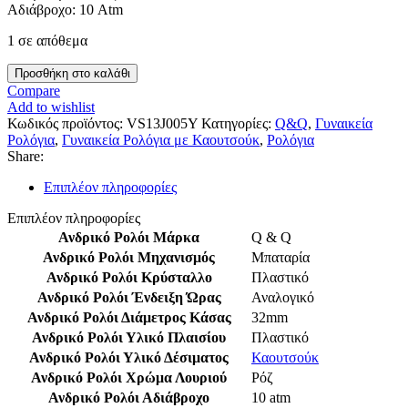
Αδιάβροχο: 10 Atm
1 σε απόθεμα
Ρολόι
Προσθήκη στο καλάθι
Καουτσούκ
Compare
Q&Q
Add to wishlist
Ροζ
Κωδικός προϊόντος:
VS13J005Y
Κατηγορίες:
Q&Q
,
Γυναικεία
κωδ.VS13J005Y
Ρολόγια
,
Γυναικεία Ρολόγια με Καουτσούκ
,
Ρολόγια
ποσότητα
Share:
Επιπλέον πληροφορίες
Επιπλέον πληροφορίες
Ανδρικό Ρολόι Μάρκα
Q & Q
Ανδρικό Ρολόι Μηχανισμός
Μπαταρία
Ανδρικό Ρολόι Κρύσταλλο
Πλαστικό
Ανδρικό Ρολόι Ένδειξη Ώρας
Αναλογικό
Ανδρικό Ρολόι Διάμετρος Κάσας
32mm
Ανδρικό Ρολόι Υλικό Πλαισίου
Πλαστικό
Ανδρικό Ρολόι Υλικό Δέσιματος
Καουτσούκ
Ανδρικό Ρολόι Χρώμα Λουριού
Ρόζ
Ανδρικό Ρολόι Αδιάβροχο
10 atm