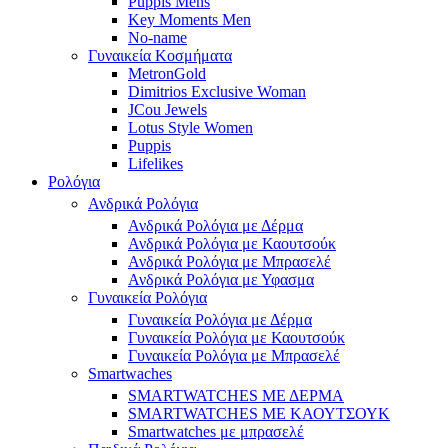
Puppis Mens
Key Moments Men
No-name
Γυναικεία Κοσμήματα
MetronGold
Dimitrios Exclusive Woman
JCou Jewels
Lotus Style Women
Puppis
Lifelikes
Ρολόγια
Ανδρικά Ρολόγια
Ανδρικά Ρολόγια με Δέρμα
Ανδρικά Ρολόγια με Καουτσούκ
Ανδρικά Ρολόγια με Μπρασελέ
Ανδρικά Ρολόγια με Υφασμα
Γυναικεία Ρολόγια
Γυναικεία Ρολόγια με Δέρμα
Γυναικεία Ρολόγια με Καουτσούκ
Γυναικεία Ρολόγια με Μπρασελέ
Smartwaches
SMARTWATCHES ΜΕ ΔΕΡΜΑ
SMARTWATCHES ΜΕ ΚΑΟΥΤΣΟΥΚ
Smartwatches με μπρασελέ