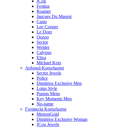
JCou
Festina
Roamer
Jaqcues Du Manoir
Casio
Lee Cooper
Le Dom
Oozoo
Sector
Welder
Calypso
Elixa
Michael Kors
Ανδρικά Κοσμήματα
Sector Jewels
Police
Dimitrios Exclusive Men
Lotus Style
Puppis Mens
Key Moments Men
No-name
Γυναικεία Κοσμήματα
MetronGold
Dimitrios Exclusive Woman
JCou Jewels