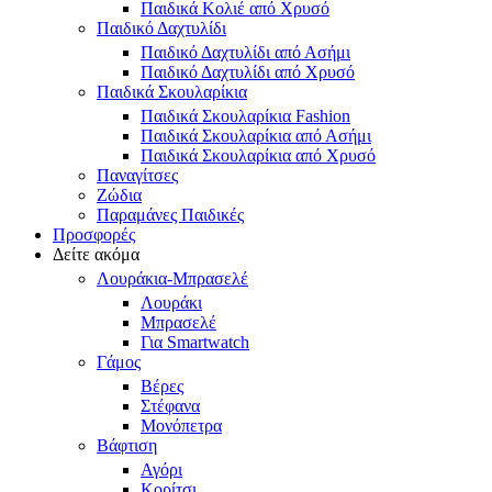
Παιδικά Κολιέ από Χρυσό
Παιδικό Δαχτυλίδι
Παιδικό Δαχτυλίδι από Ασήμι
Παιδικό Δαχτυλίδι από Χρυσό
Παιδικά Σκουλαρίκια
Παιδικά Σκουλαρίκια Fashion
Παιδικά Σκουλαρίκια από Ασήμι
Παιδικά Σκουλαρίκια από Χρυσό
Παναγίτσες
Ζώδια
Παραμάνες Παιδικές
Προσφορές
Δείτε ακόμα
Λουράκια-Μπρασελέ
Λουράκι
Μπρασελέ
Για Smartwatch
Γάμος
Βέρες
Στέφανα
Μονόπετρα
Βάφτιση
Αγόρι
Κορίτσι