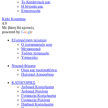
Το Κατάστημά μας
Η Ιστορία μας
Επικοινωνία
Kirki Kosmima
4.9
Με βάση 84 κριτικές
powered by
G
o
o
g
l
e
Εξυπηρέτηση πελατών
Ο λογαριασμός μου
Μεταφορικά
Τρόποι πληρωμής
Υπηρεσίες
Νομικά θέματα
Όροι και προϋποθέσεις
Πολιτική Απορρήτου
ΚΑΤΗΓΟΡΙΕΣ
Ανδρικά Κοσμήματα
Ανδρικά Ρολόγια
Γυναικεία Κοσμήματα
Γυναικεία Ρολόγια
Παιδικά Κοσμήματα