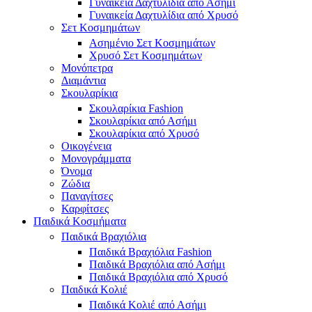
Γυναικεία Δαχτυλίδια από Ασήμι
Γυναικεία Δαχτυλίδια από Χρυσό
Σετ Κοσμημάτων
Ασημένιο Σετ Κοσμημάτων
Χρυσό Σετ Κοσμημάτων
Μονόπετρα
Διαμάντια
Σκουλαρίκια
Σκουλαρίκια Fashion
Σκουλαρίκια από Ασήμι
Σκουλαρίκια από Χρυσό
Οικογένεια
Μονογράμματα
Όνομα
Ζώδια
Παναγίτσες
Καρφίτσες
Παιδικά Κοσμήματα
Παιδικά Βραχιόλια
Παιδικά Βραχιόλια Fashion
Παιδικά Βραχιόλια από Ασήμι
Παιδικά Βραχιόλια από Χρυσό
Παιδικά Κολιέ
Παιδικά Κολιέ από Ασήμι