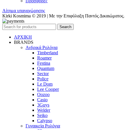
Προσφορές
Αίτημα υπαναχώρησης
Kirki Kosmima © 2019 | Με την Επιφύλαξη Παντός Δικαιώματος.
Search
ΑΡΧΙΚΗ
BRANDS
Ανδρικά Ρολόγια
Timberland
Roamer
Festina
Quantum
Sector
Police
Le Dom
Lee Cooper
Oozoo
Casio
3Guys
Welder
Seiko
Calypso
Γυναικεία Ρολόγια