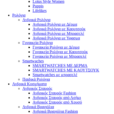
Lotus Style Women
Puppis
Lifelikes
Ρολόγια
Ανδρικά Ρολόγια
Ανδρικά Ρολόγια με Δέρμα
Ανδρικά Ρολόγια με Καουτσούκ
Ανδρικά Ρολόγια με Μπρασελέ
Ανδρικά Ρολόγια με Υφασμα
Γυναικεία Ρολόγια
Γυναικεία Ρολόγια με Δέρμα
Γυναικεία Ρολόγια με Καουτσούκ
Γυναικεία Ρολόγια με Μπρασελέ
Smartwaches
SMARTWATCHES ΜΕ ΔΕΡΜΑ
SMARTWATCHES ΜΕ ΚΑΟΥΤΣΟΥΚ
Smartwatches με μπρασελέ
Παιδικά Ρολόγια
Ανδρικά Κοσμήματα
Ανδρικός Σταυρός
Ανδρικός Σταυρός Fashion
Ανδρικός Σταυρός από Ασήμι
Ανδρικός Σταυρός από Χρυσό
Ανδρικά Βραχιόλια
Ανδρικά Βραχιόλια Fashion