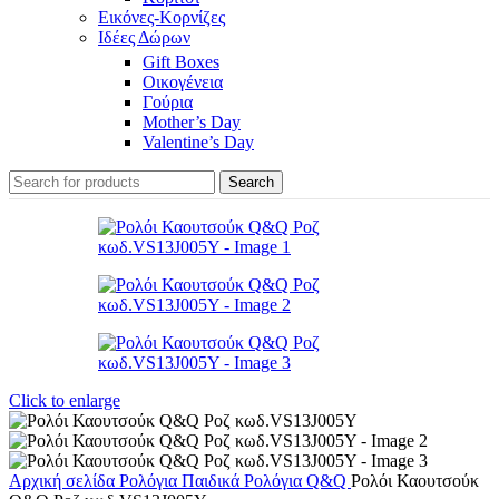
Εικόνες-Κορνίζες
Ιδέες Δώρων
Gift Boxes
Οικογένεια
Γούρια
Mother’s Day
Valentine’s Day
Search
Click to enlarge
Αρχική σελίδα
Ρολόγια
Παιδικά Ρολόγια
Q&Q
Ρολόι Καουτσούκ