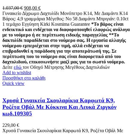
Original
Η
1.037,00
€
908,00
€
price
τρέχουσα
Γυναικείο Δίχρωμο Δαχτυλίδι Μονόπετρο Κ14, Με Διαμάντι K14
was:
τιμή
Βάρος: 4,9 γραμμάρια Μέγεθος: Νο 58 Διαμάντι Μπριγιάν: 0.10ct
1.037,00 €.
είναι:
1 τεμάχιο Εγγύηση Kirki Kosmima Guarantee
*Το βάρος είναι
908,00 €.
ενδεικτικό και ενδέχεται να διαφοροποιηθεί ελαφρώς ανάλογα
με το νούμερο ή σε περίπτωση ειδικής παραγγελίας
**Το
δακτυλίδι παραδίδεται στο νούμερο σας. Η εργασία αλλαγής
νούμερου εμπεριέχεται στην τιμή, αλλά ενδέχεται να
επιβραδυνθεί η παράδοση για την αποπεράτωσή της. Σε
περίπτωση που το νούμερο σας είναι διαφορετικό από του
δαχτυλιδιού, επικοινωνήστε μαζί μας για το σωστό νούμερο.
Δείτε
εδώ
τον Οδηγό Μέτρησης Μεγέθους Δαχτυλιδιών
Add to wishlist
Προσθήκη στο καλάθι
Quick view
Χρυσά Γυναικεία Σκουλαρίκια Καρφωτά Κ9,
Ροζέτα Οβάλ Με Κόκκινα Και Λευκά Ζιργκόν
κωδ.109305
229,00
€
Χρυσά Γυναικεία Σκουλαρίκια Καρφωτά Κ9, Ροζέτα Οβάλ Με