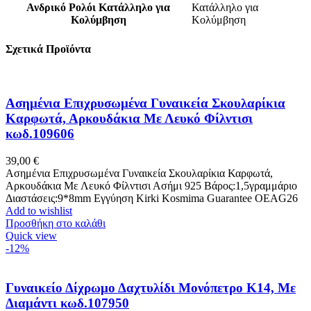
Ανδρικό Ρολόι Κατάλληλο για
Κατάλληλο για
Κολύμβηση
Κολύμβηση
Σχετικά Προϊόντα
Ασημένια Επιχρυσωμένα Γυναικεία Σκουλαρίκια
Καρφωτά, Αρκουδάκια Με Λευκό Φίλντισι
κωδ.109606
39,00
€
Ασημένια Επιχρυσωμένα Γυναικεία Σκουλαρίκια Καρφωτά,
Αρκουδάκια Με Λευκό Φίλντισι Ασήμι 925 Βάρος:1,5γραμμάριο
Διαστάσεις:9*8mm Εγγύηση Kirki Kosmima Guarantee OEAG26
Add to wishlist
Προσθήκη στο καλάθι
Quick view
-12%
Γυναικείο Δίχρωμο Δαχτυλίδι Μονόπετρο Κ14, Με
Διαμάντι κωδ.107950