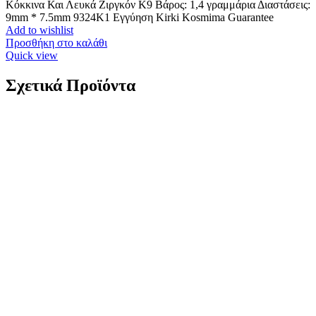
Κόκκινα Και Λευκά Ζιργκόν Κ9 Βάρος: 1,4 γραμμάρια Διαστάσεις:
9mm * 7.5mm 9324Κ1 Εγγύηση Kirki Kosmima Guarantee
Add to wishlist
Προσθήκη στο καλάθι
Quick view
Σχετικά Προϊόντα
Ρολόι Καουτσούκ Q&Q Μπλε κωδ.G23A-003VY
15,00
€
Φύλο: Ανδρικό-Γυναικείο Μηχανισμός: Μπαταρίας Κρύσταλλο:
Πλαστικό Ένδειξη Ώρας: Αναλογικό Χρώμα Καντράν: Μπλε Υλικό
Κάσας: Πλαστικό Διάμετρος Κάσας: 31mm Δέσιμο: Λουρί Υλικό
Δεσίματος: Καουτσούκ Χρώμα Δεσίματος: Μαύρο Κούμπωμα:
Τοκάς Αδιάβροχο: 10 Atm
Add to wishlist
Προσθήκη στο καλάθι
Quick view
Παιδικό Ρολόι Καουτσούκ Q&Q Φουξ Με