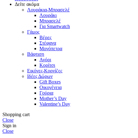
Δείτε ακόμα
Λουράκια-Μπρασελέ
Λουράκι
Μπρασελέ
Για Smartwatch
Γάμος
Βέρες
Στέφανα
Μονόπετρα
Βάφτιση
Αγόρι
Κορίτσι
Εικόνες-Κορνίζες
Ιδέες Δώρων
Gift Boxes
Οικογένεια
Γούρια
Mother’s Day
Valentine’s Day
Shopping cart
Close
Sign in
Close