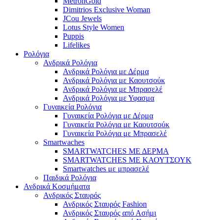
MetronGold
Dimitrios Exclusive Woman
JCou Jewels
Lotus Style Women
Puppis
Lifelikes
Ρολόγια
Ανδρικά Ρολόγια
Ανδρικά Ρολόγια με Δέρμα
Ανδρικά Ρολόγια με Καουτσούκ
Ανδρικά Ρολόγια με Μπρασελέ
Ανδρικά Ρολόγια με Υφασμα
Γυναικεία Ρολόγια
Γυναικεία Ρολόγια με Δέρμα
Γυναικεία Ρολόγια με Καουτσούκ
Γυναικεία Ρολόγια με Μπρασελέ
Smartwaches
SMARTWATCHES ΜΕ ΔΕΡΜΑ
SMARTWATCHES ΜΕ ΚΑΟΥΤΣΟΥΚ
Smartwatches με μπρασελέ
Παιδικά Ρολόγια
Ανδρικά Κοσμήματα
Ανδρικός Σταυρός
Ανδρικός Σταυρός Fashion
Ανδρικός Σταυρός από Ασήμι