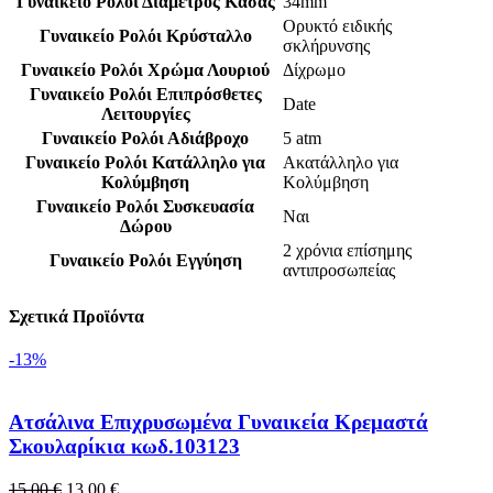
Γυναικείο Ρολόι Διάμετρος Κάσας
34mm
Ορυκτό ειδικής
Γυναικείο Ρολόι Κρύσταλλο
σκλήρυνσης
Γυναικείο Ρολόι Χρώμα Λουριού
Δίχρωμο
Γυναικείο Ρολόι Επιπρόσθετες
Date
Λειτουργίες
Γυναικείο Ρολόι Αδιάβροχο
5 atm
Γυναικείο Ρολόι Κατάλληλο για
Ακατάλληλο για
Κολύμβηση
Κολύμβηση
Γυναικείο Ρολόι Συσκευασία
Ναι
Δώρου
2 χρόνια επίσημης
Γυναικείο Ρολόι Εγγύηση
αντιπροσωπείας
Σχετικά Προϊόντα
-13%
Ατσάλινα Επιχρυσωμένα Γυναικεία Κρεμαστά
Σκουλαρίκια κωδ.103123
Original
Η
15,00
€
13,00
€