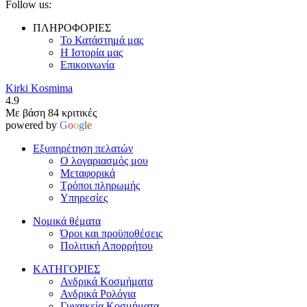
Follow us:
ΠΛΗΡΟΦΟΡΙΕΣ
Το Κατάστημά μας
Η Ιστορία μας
Επικοινωνία
Kirki Kosmima
4.9
Με βάση 84 κριτικές
powered by
G
o
o
g
l
e
Εξυπηρέτηση πελατών
Ο λογαριασμός μου
Μεταφορικά
Τρόποι πληρωμής
Υπηρεσίες
Νομικά θέματα
Όροι και προϋποθέσεις
Πολιτική Απορρήτου
ΚΑΤΗΓΟΡΙΕΣ
Ανδρικά Κοσμήματα
Ανδρικά Ρολόγια
Γυναικεία Κοσμήματα