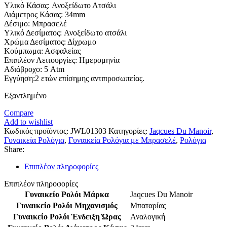
Υλικό Κάσας: Ανοξείδωτο Ατσάλι
Διάμετρος Κάσας: 34mm
Δέσιμο: Μπρασελέ
Υλικό Δεσίματος: Ανοξείδωτο ατσάλι
Χρώμα Δεσίματος: Δίχρωμο
Κούμπωμα: Ασφαλείας
Επιπλέον Λειτουργίες: Ημερομηνία
Αδιάβροχο: 5 Atm
Εγγύηση:2 ετών επίσημης αντιπροσωπείας.
Εξαντλημένο
Compare
Add to wishlist
Κωδικός προϊόντος:
JWL01303
Κατηγορίες:
Jaqcues Du Manoir
,
Γυναικεία Ρολόγια
,
Γυναικεία Ρολόγια με Μπρασελέ
,
Ρολόγια
Share:
Επιπλέον πληροφορίες
Επιπλέον πληροφορίες
Γυναικείο Ρολόι Μάρκα
Jaqcues Du Manoir
Γυναικείο Ρολόι Μηχανισμός
Μπαταρίας
Γυναικείο Ρολόι Ένδειξη Ώρας
Αναλογική