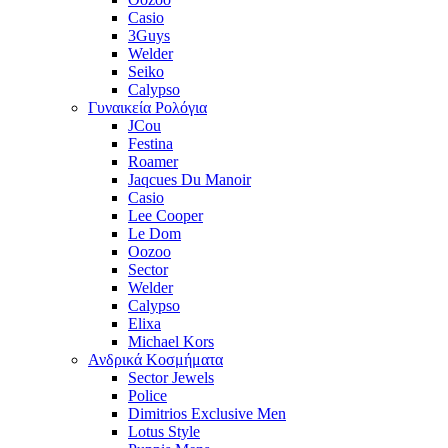
Casio
3Guys
Welder
Seiko
Calypso
Γυναικεία Ρολόγια
JCou
Festina
Roamer
Jaqcues Du Manoir
Casio
Lee Cooper
Le Dom
Oozoo
Sector
Welder
Calypso
Elixa
Michael Kors
Ανδρικά Κοσμήματα
Sector Jewels
Police
Dimitrios Exclusive Men
Lotus Style