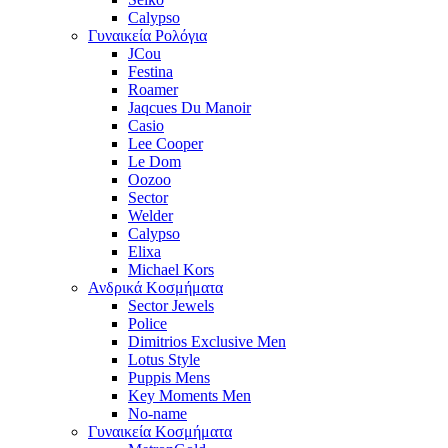
Calypso
Γυναικεία Ρολόγια
JCou
Festina
Roamer
Jaqcues Du Manoir
Casio
Lee Cooper
Le Dom
Oozoo
Sector
Welder
Calypso
Elixa
Michael Kors
Ανδρικά Κοσμήματα
Sector Jewels
Police
Dimitrios Exclusive Men
Lotus Style
Puppis Mens
Key Moments Men
No-name
Γυναικεία Κοσμήματα