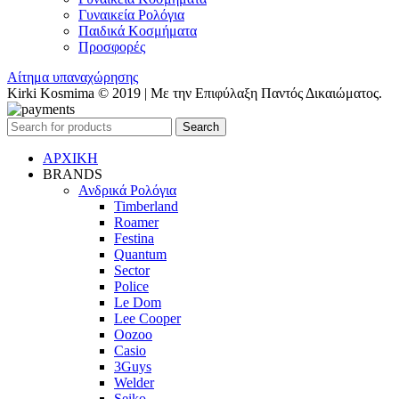
Γυναικεία Ρολόγια
Παιδικά Κοσμήματα
Προσφορές
Αίτημα υπαναχώρησης
Kirki Kosmima © 2019 | Με την Επιφύλαξη Παντός Δικαιώματος.
Search
ΑΡΧΙΚΗ
BRANDS
Ανδρικά Ρολόγια
Timberland
Roamer
Festina
Quantum
Sector
Police
Le Dom
Lee Cooper
Oozoo
Casio
3Guys
Welder
Seiko