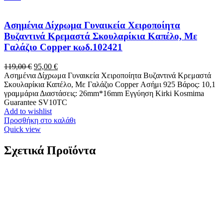
Ασημένια Δίχρωμα Γυναικεία Χειροποίητα
Βυζαντινά Κρεμαστά Σκουλαρίκια Καπέλο, Με
Γαλάζιο Copper κωδ.102421
Original
Η
119,00
€
95,00
€
price
τρέχουσα
Ασημένια Δίχρωμα Γυναικεία Χειροποίητα Βυζαντινά Κρεμαστά
was:
τιμή
Σκουλαρίκια Καπέλο, Με Γαλάζιο Copper Ασήμι 925 Βάρος: 10,1
119,00 €.
είναι:
γραμμάρια Διαστάσεις: 26mm*16mm Εγγύηση Kirki Kosmima
95,00 €.
Guarantee SV10TC
Add to wishlist
Προσθήκη στο καλάθι
Quick view
Σχετικά Προϊόντα
-15%
Γυναικείο Ρολόι Jaqcues Du Manoir Noblesse Oval
Swiss Made Stainless Steel Bracelet JWL05201