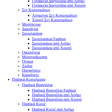
Γυναικεία Δαχτυλίδια από Ασήμι
Γυναικεία Δαχτυλίδια από Χρυσό
Σετ Κοσμημάτων
Ασημένιο Σετ Κοσμημάτων
Χρυσό Σετ Κοσμημάτων
Μονόπετρα
Διαμάντια
Σκουλαρίκια
Σκουλαρίκια Fashion
Σκουλαρίκια από Ασήμι
Σκουλαρίκια από Χρυσό
Οικογένεια
Μονογράμματα
Όνομα
Ζώδια
Παναγίτσες
Καρφίτσες
Παιδικά Κοσμήματα
Παιδικά Βραχιόλια
Παιδικά Βραχιόλια Fashion
Παιδικά Βραχιόλια από Ασήμι
Παιδικά Βραχιόλια από Χρυσό
Παιδικά Κολιέ
Παιδικά Κολιέ από Ασήμι