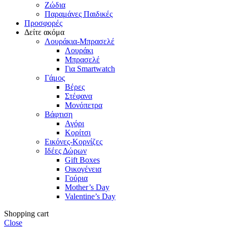
Ζώδια
Παραμάνες Παιδικές
Προσφορές
Δείτε ακόμα
Λουράκια-Μπρασελέ
Λουράκι
Μπρασελέ
Για Smartwatch
Γάμος
Βέρες
Στέφανα
Μονόπετρα
Βάφτιση
Αγόρι
Κορίτσι
Εικόνες-Κορνίζες
Ιδέες Δώρων
Gift Boxes
Οικογένεια
Γούρια
Mother’s Day
Valentine’s Day
Shopping cart
Close