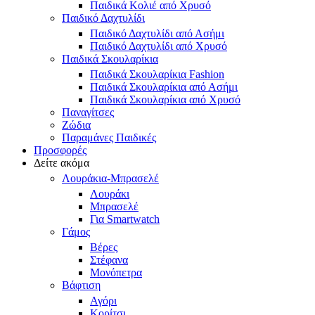
Παιδικά Κολιέ από Χρυσό
Παιδικό Δαχτυλίδι
Παιδικό Δαχτυλίδι από Ασήμι
Παιδικό Δαχτυλίδι από Χρυσό
Παιδικά Σκουλαρίκια
Παιδικά Σκουλαρίκια Fashion
Παιδικά Σκουλαρίκια από Ασήμι
Παιδικά Σκουλαρίκια από Χρυσό
Παναγίτσες
Ζώδια
Παραμάνες Παιδικές
Προσφορές
Δείτε ακόμα
Λουράκια-Μπρασελέ
Λουράκι
Μπρασελέ
Για Smartwatch
Γάμος
Βέρες
Στέφανα
Μονόπετρα
Βάφτιση
Αγόρι
Κορίτσι