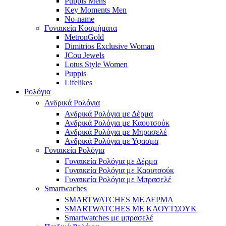
Puppis Mens
Key Moments Men
No-name
Γυναικεία Κοσμήματα
MetronGold
Dimitrios Exclusive Woman
JCou Jewels
Lotus Style Women
Puppis
Lifelikes
Ρολόγια
Ανδρικά Ρολόγια
Ανδρικά Ρολόγια με Δέρμα
Ανδρικά Ρολόγια με Καουτσούκ
Ανδρικά Ρολόγια με Μπρασελέ
Ανδρικά Ρολόγια με Υφασμα
Γυναικεία Ρολόγια
Γυναικεία Ρολόγια με Δέρμα
Γυναικεία Ρολόγια με Καουτσούκ
Γυναικεία Ρολόγια με Μπρασελέ
Smartwaches
SMARTWATCHES ΜΕ ΔΕΡΜΑ
SMARTWATCHES ΜΕ ΚΑΟΥΤΣΟΥΚ
Smartwatches με μπρασελέ