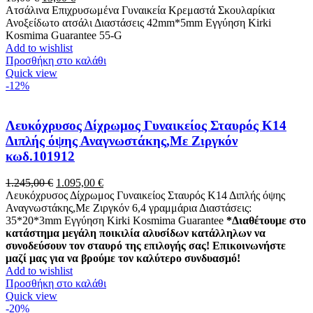
price
τρέχουσα
Ατσάλινα Επιχρυσωμένα Γυναικεία Κρεμαστά Σκουλαρίκια
was:
τιμή
Ανοξείδωτο ατσάλι Διαστάσεις 42mm*5mm Εγγύηση Kirki
15,00 €.
είναι:
Kosmima Guarantee 55-G
13,00 €.
Add to wishlist
Προσθήκη στο καλάθι
Quick view
-12%
Λευκόχρυσος Δίχρωμος Γυναικείος Σταυρός Κ14
Διπλής όψης Αναγνωστάκης,Με Ζιργκόν
κωδ.101912
Original
Η
1.245,00
€
1.095,00
€
price
τρέχουσα
Λευκόχρυσος Δίχρωμος Γυναικείος Σταυρός Κ14 Διπλής όψης
was:
τιμή
Αναγνωστάκης,Με Ζιργκόν 6,4 γραμμάρια Διαστάσεις:
1.245,00 €.
είναι:
35*20*3mm Εγγύηση Kirki Kosmima Guarantee
*Διαθέτουμε στο
1.095,00 €.
κατάστημα μεγάλη ποικιλία αλυσίδων κατάλληλων να
συνοδεύσουν τον σταυρό της επιλογής σας! Επικοινωνήστε
μαζί μας για να βρούμε τον καλύτερο συνδυασμό!
Add to wishlist
Προσθήκη στο καλάθι
Quick view
-20%