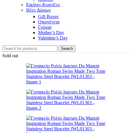
Εικόνες-Κορνίζες
Ιδέες Δώρων
Gift Boxes
Οικογένεια
Γούρια
Mother’s Day
Valentine’s Day
Search
Sold out