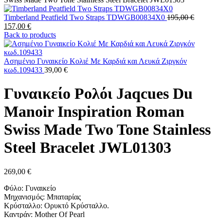
Timberland Peatfield Two Straps TDWGB00834X0
195,00
€
Original
Η
157,00
€
price
τρέχουσα
Back to products
was:
τιμή
195,00 €.
είναι:
157,00 €.
Ασημένιο Γυναικείο Κολιέ Με Καρδιά και Λευκά Ζιργκόν
κωδ.109433
39,00
€
Γυναικείο Ρολόι Jaqcues Du
Manoir Inspiration Roman
Swiss Made Two Tone Stainless
Steel Bracelet JWL01303
269,00
€
Φύλο: Γυναικείο
Μηχανισμός: Μπαταρίας
Κρύσταλλο: Ορυκτό Κρύσταλλο.
Καντράν: Mother Of Pearl