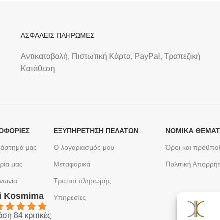
ΑΣΦΑΛΕΙΣ ΠΛΗΡΩΜΕΣ
Αντικαταβολή, Πιστωτική Κάρτα, PayPal, Τραπεζική
Kατάθεση
ΟΦΟΡΙΕΣ
ΕΞΥΠΗΡΈΤΗΣΗ ΠΕΛΑΤΏΝ
ΝΟΜΙΚΆ ΘΈΜΑ
τάστημά μας
Ο λογαριασμός μου
Όροι και προϋπο
ρία μας
Μεταφορικά
Πολιτική Απορρή
ινωνία
Τρόποι πληρωμής
ki Kosmima
Υπηρεσίες
άση 84 κριτικές