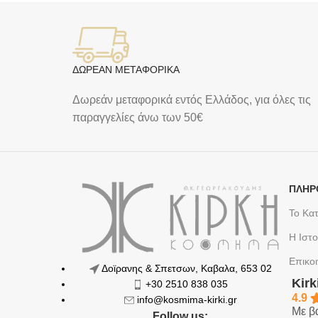
ΔΩΡΕΑΝ ΜΕΤΑΦΟΡΙΚΑ
Δωρεάν μεταφορικά εντός Ελλάδος, για όλες τις
παραγγελίες άνω των 50€
ΠΛΗΡ
Το Κα
Η Ιστο
Επικο
Δοϊρανης & Σπετσων, Καβαλα, 653 02
Kir
+30 2510 838 035
4.9
info@kosmima-kirki.gr
Με β
Follow us: