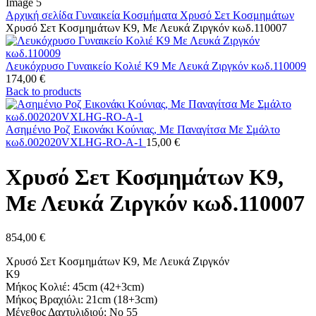
Αρχική σελίδα
Γυναικεία Κοσμήματα
Χρυσό Σετ Κοσμημάτων
Χρυσό Σετ Κοσμημάτων Κ9, Με Λευκά Ζιργκόν κωδ.110007
Λευκόχρυσο Γυναικείο Κολιέ Κ9 Με Λευκά Ζιργκόν κωδ.110009
174,00
€
Back to products
Ασημένιο Ροζ Εικονάκι Κούνιας, Με Παναγίτσα Με Σμάλτο
κωδ.002020VXLHG-RO-A-1
15,00
€
Χρυσό Σετ Κοσμημάτων Κ9,
Με Λευκά Ζιργκόν κωδ.110007
854,00
€
Χρυσό Σετ Κοσμημάτων Κ9, Με Λευκά Ζιργκόν
Κ9
Μήκος Κολιέ: 45cm (42+3cm)
Μήκος Βραχιόλι: 21cm (18+3cm)
Μέγεθος Δαχτυλιδιού: Νο 55