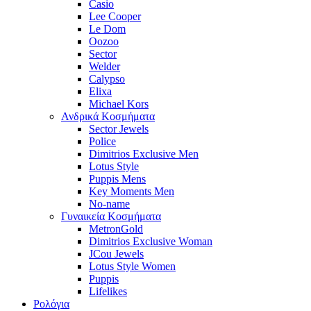
Casio
Lee Cooper
Le Dom
Oozoo
Sector
Welder
Calypso
Elixa
Michael Kors
Ανδρικά Κοσμήματα
Sector Jewels
Police
Dimitrios Exclusive Men
Lotus Style
Puppis Mens
Key Moments Men
No-name
Γυναικεία Κοσμήματα
MetronGold
Dimitrios Exclusive Woman
JCou Jewels
Lotus Style Women
Puppis
Lifelikes
Ρολόγια