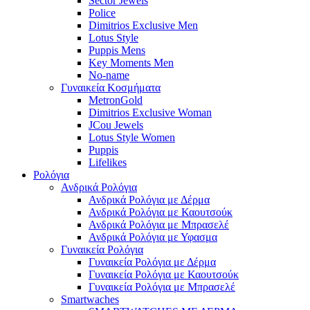
Sector Jewels
Police
Dimitrios Exclusive Men
Lotus Style
Puppis Mens
Key Moments Men
No-name
Γυναικεία Κοσμήματα
MetronGold
Dimitrios Exclusive Woman
JCou Jewels
Lotus Style Women
Puppis
Lifelikes
Ρολόγια
Ανδρικά Ρολόγια
Ανδρικά Ρολόγια με Δέρμα
Ανδρικά Ρολόγια με Καουτσούκ
Ανδρικά Ρολόγια με Μπρασελέ
Ανδρικά Ρολόγια με Υφασμα
Γυναικεία Ρολόγια
Γυναικεία Ρολόγια με Δέρμα
Γυναικεία Ρολόγια με Καουτσούκ
Γυναικεία Ρολόγια με Μπρασελέ
Smartwaches