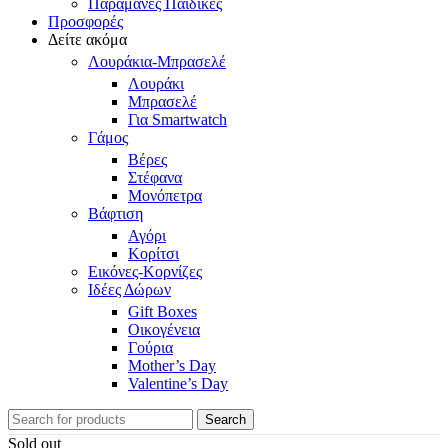
Παραμάνες Παιδικές
Προσφορές
Δείτε ακόμα
Λουράκια-Μπρασελέ
Λουράκι
Μπρασελέ
Για Smartwatch
Γάμος
Βέρες
Στέφανα
Μονόπετρα
Βάφτιση
Αγόρι
Κορίτσι
Εικόνες-Κορνίζες
Ιδέες Δώρων
Gift Boxes
Οικογένεια
Γούρια
Mother’s Day
Valentine’s Day
Search
Sold out