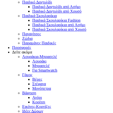
Παιδικό Δαχτυλίδι
Παιδικό Δαχτυλίδι από Ασήμι
Παιδικό Δαχτυλίδι από Χρυσό
Παιδικά Σκουλαρίκια
Παιδικά Σκουλαρίκια Fashion
Παιδικά Σκουλαρίκια από Ασήμι
Παιδικά Σκουλαρίκια από Χρυσό
Παναγίτσες
Ζώδια
Παραμάνες Παιδικές
Προσφορές
Δείτε ακόμα
Λουράκια-Μπρασελέ
Λουράκι
Μπρασελέ
Για Smartwatch
Γάμος
Βέρες
Στέφανα
Μονόπετρα
Βάφτιση
Αγόρι
Κορίτσι
Εικόνες-Κορνίζες
Ιδέες Δώρων