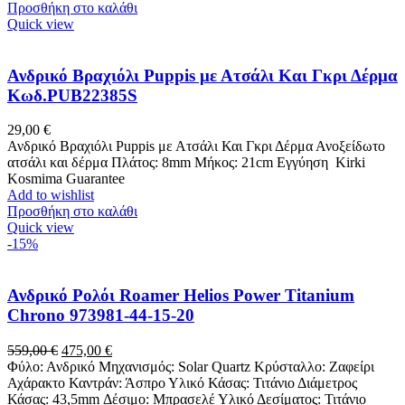
Προσθήκη στο καλάθι
Quick view
Ανδρικό Βραχιόλι Puppis με Ατσάλι Και Γκρι Δέρμα
Κωδ.PUB22385S
29,00
€
Ανδρικό Βραχιόλι Puppis με Ατσάλι Και Γκρι Δέρμα Ανοξείδωτο
ατσάλι και δέρμα Πλάτος: 8mm Μήκος: 21cm Εγγύηση Kirki
Kosmima Guarantee
Add to wishlist
Προσθήκη στο καλάθι
Quick view
-15%
Ανδρικό Ρολόι Roamer Helios Power Titanium
Chrono 973981-44-15-20
Original
Η
559,00
€
475,00
€
price
τρέχουσα
Φύλο: Ανδρικό Μηχανισμός: Solar Quartz Κρύσταλλο: Ζαφείρι
was:
τιμή
Αχάρακτο Καντράν: Άσπρο Υλικό Κάσας: Τιτάνιο Διάμετρος
559,00 €.
είναι:
Κάσας: 43,5mm Δέσιμο: Μπρασελέ Υλικό Δεσίματος: Τιτάνιο