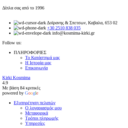
Δίπλα σας από το 1996
Δοϊρανης & Σπετσων, Καβαλα, 653 02
+30 2510 838 035
info@kosmima-kirki.gr
Follow us:
ΠΛΗΡΟΦΟΡΙΕΣ
Το Κατάστημά μας
Η Ιστορία μας
Επικοινωνία
Kirki Kosmima
4.9
Με βάση 84 κριτικές
powered by
G
o
o
g
l
e
Εξυπηρέτηση πελατών
Ο λογαριασμός μου
Μεταφορικά
Τρόποι πληρωμής
Υπηρεσίες