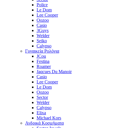
Police
Le Dom
Lee Cooper
Oozoo
Casio
3Guys
Welder
Seiko
Calypso
Γυναικεία Ρολόγια
JCou
Festina
Roamer
Jaqcues Du Manoir
Casio
Lee Cooper
Le Dom
Oozoo
Sector
Welder
Calypso
Elixa
Michael Kors
Ανδρικά Κοσμήματα