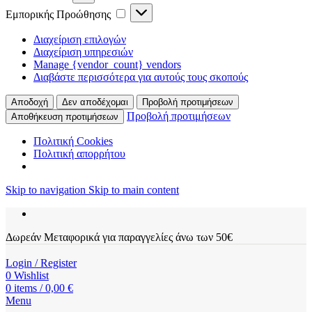
Εμπορικής
Εμπορικής Προώθησης
Προώθησης
Διαχείριση επιλογών
Διαχείριση υπηρεσιών
Manage {vendor_count} vendors
Διαβάστε περισσότερα για αυτούς τους σκοπούς
Αποδοχή
Δεν αποδέχομαι
Προβολή προτιμήσεων
Προβολή προτιμήσεων
Αποθήκευση προτιμήσεων
Πολιτική Cookies
Πολιτική απορρήτου
Skip to navigation
Skip to main content
Δωρεάν Μεταφορικά για παραγγελίες άνω των 50€
Login / Register
0
Wishlist
0
items
/
0,00
€
Menu