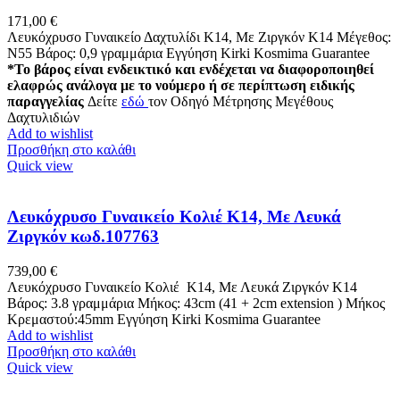
171,00
€
Λευκόχρυσο Γυναικείο Δαχτυλίδι Κ14, Με Ζιργκόν K14 Μέγεθος:
Ν55 Βάρος: 0,9 γραμμάρια Εγγύηση Kirki Kosmima Guarantee
*Το βάρος είναι ενδεικτικό και ενδέχεται να διαφοροποιηθεί
ελαφρώς ανάλογα με το νούμερο ή σε περίπτωση ειδικής
παραγγελίας
Δείτε
εδώ
τον Οδηγό Μέτρησης Μεγέθους
Δαχτυλιδιών
Add to wishlist
Προσθήκη στο καλάθι
Quick view
Λευκόχρυσο Γυναικείο Κολιέ Κ14, Με Λευκά
Ζιργκόν κωδ.107763
739,00
€
Λευκόχρυσο Γυναικείο Κολιέ Κ14, Με Λευκά Ζιργκόν Κ14
Βάρος: 3.8 γραμμάρια Μήκος: 43cm (41 + 2cm extension ) Μήκος
Κρεμαστού:45mm Εγγύηση Kirki Kosmima Guarantee
Add to wishlist
Προσθήκη στο καλάθι
Quick view