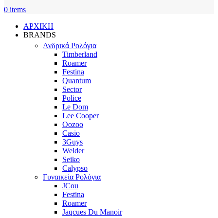
0
items
ΑΡΧΙΚΗ
BRANDS
Ανδρικά Ρολόγια
Timberland
Roamer
Festina
Quantum
Sector
Police
Le Dom
Lee Cooper
Oozoo
Casio
3Guys
Welder
Seiko
Calypso
Γυναικεία Ρολόγια
JCou
Festina
Roamer
Jaqcues Du Manoir