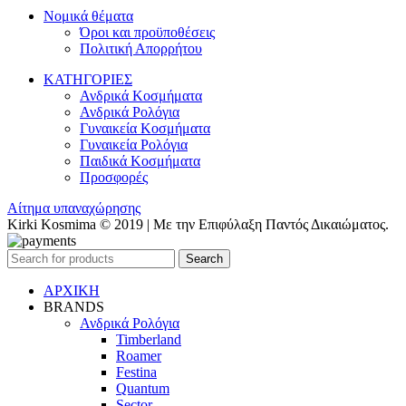
Νομικά θέματα
Όροι και προϋποθέσεις
Πολιτική Απορρήτου
ΚΑΤΗΓΟΡΙΕΣ
Ανδρικά Κοσμήματα
Ανδρικά Ρολόγια
Γυναικεία Κοσμήματα
Γυναικεία Ρολόγια
Παιδικά Κοσμήματα
Προσφορές
Αίτημα υπαναχώρησης
Kirki Kosmima © 2019 | Με την Επιφύλαξη Παντός Δικαιώματος.
Search
ΑΡΧΙΚΗ
BRANDS
Ανδρικά Ρολόγια
Timberland
Roamer
Festina
Quantum
Sector