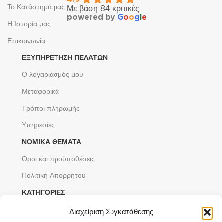
Το Κατάστημά μας
Με βάση 84 κριτικές
powered by
G
o
o
g
l
e
Η Ιστορία μας
Επικοινωνία
ΕΞΥΠΗΡΈΤΗΣΗ ΠΕΛΑΤΏΝ
Ο λογαριασμός μου
Μεταφορικά
Τρόποι πληρωμής
Υπηρεσίες
ΝΟΜΙΚΆ ΘΈΜΑΤΑ
Όροι και προϋποθέσεις
Πολιτική Απορρήτου
ΚΑΤΗΓΟΡΙΕΣ
Ανδρικά Κοσμήματα
Διαχείριση Συγκατάθεσης