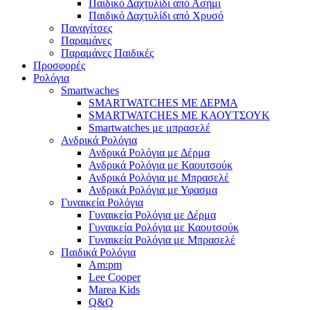
Παιδικό Δαχτυλίδι από Ασήμι
Παιδικό Δαχτυλίδι από Χρυσό
Παναγίτσες
Παραμάνες
Παραμάνες Παιδικές
Προσφορές
Ρολόγια
Smartwaches
SMARTWATCHES ΜΕ ΔΕΡΜΑ
SMARTWATCHES ΜΕ ΚΑΟΥΤΣΟΥΚ
Smartwatches με μπρασελέ
Ανδρικά Ρολόγια
Ανδρικά Ρολόγια με Δέρμα
Ανδρικά Ρολόγια με Καουτσούκ
Ανδρικά Ρολόγια με Μπρασελέ
Ανδρικά Ρολόγια με Υφασμα
Γυναικεία Ρολόγια
Γυναικεία Ρολόγια με Δέρμα
Γυναικεία Ρολόγια με Καουτσούκ
Γυναικεία Ρολόγια με Μπρασελέ
Παιδικά Ρολόγια
Am:pm
Lee Cooper
Marea Kids
Q&Q