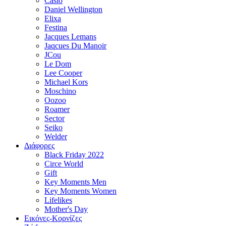
Casio
Daniel Wellington
Elixa
Festina
Jacques Lemans
Jaqcues Du Manoir
JCou
Le Dom
Lee Cooper
Michael Kors
Moschino
Oozoo
Roamer
Sector
Seiko
Welder
Διάφορες
Black Friday 2022
Circe World
Gift
Key Moments Men
Key Moments Women
Lifelikes
Mother's Day
Εικόνες-Κορνίζες