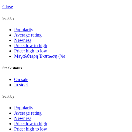
Close
Sort by
Popularity
Average rating
Newness
Price: low to high
Price: high to low
Μεγαλύτερη Έκπτωση (%)
Stock status
On sale
In stock
Sort by
Popularity
Average rating
Newness
Price: low to high
Price: high to low