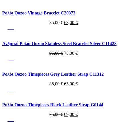
was:
τιμή
85,00 €.
είναι:
72,00 €.
Ρολόι Oozoo Vintage Bracelet C20373
Original
Η
85,00
€
68,00
€
price
τρέχουσα
-18%
was:
τιμή
85,00 €.
είναι:
68,00 €.
Ανδρικό Ρολόι Oozoo Stainless Steel Bracelet Silver C11428
Original
Η
95,00
€
78,00
€
price
τρέχουσα
-24%
was:
τιμή
95,00 €.
είναι:
78,00 €.
Ρολόι Oozoo Timepieces Grey Leather Strap C11312
Original
Η
85,00
€
65,00
€
price
τρέχουσα
-19%
was:
τιμή
85,00 €.
είναι:
65,00 €.
Ρολόι Oozoo Timepieces Black Leather Strap G0144
Original
Η
85,00
€
69,00
€
price
τρέχουσα
-25%
was:
τιμή