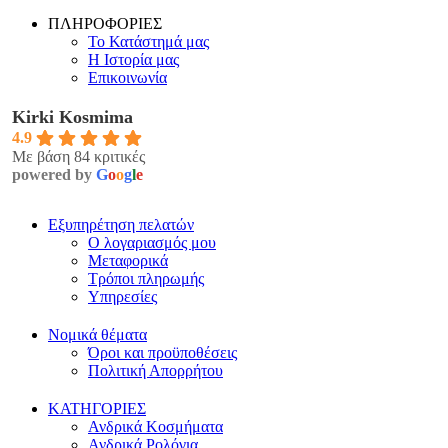
ΠΛΗΡΟΦΟΡΙΕΣ
Το Κατάστημά μας
Η Ιστορία μας
Επικοινωνία
Kirki Kosmima
4.9
Με βάση 84 κριτικές
powered by
G
o
o
g
l
e
Εξυπηρέτηση πελατών
Ο λογαριασμός μου
Μεταφορικά
Τρόποι πληρωμής
Υπηρεσίες
Νομικά θέματα
Όροι και προϋποθέσεις
Πολιτική Απορρήτου
ΚΑΤΗΓΟΡΙΕΣ
Ανδρικά Κοσμήματα
Ανδρικά Ρολόγια