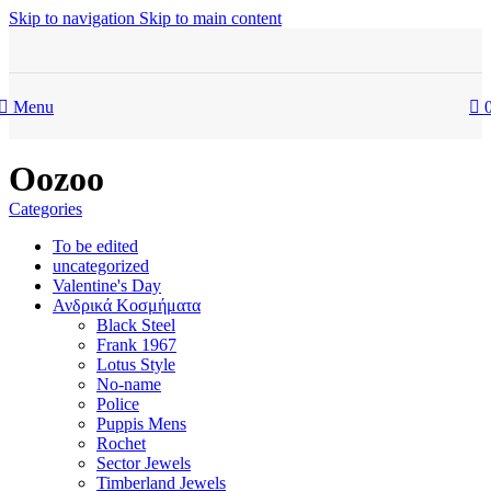
Skip to navigation
Skip to main content
Menu
Oozoo
Categories
To be edited
uncategorized
Valentine's Day
Ανδρικά Κοσμήματα
Black Steel
Frank 1967
Lotus Style
No-name
Police
Puppis Mens
Rochet
Sector Jewels
Timberland Jewels