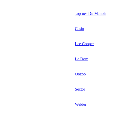
Jaqcues Du Manoir
Casio
Lee Cooper
Le Dom
Oozoo
Sector
Welder