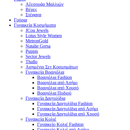
Αξεσουάρ Μαλλιών
Βέρες
Στέφανα
Γούρια
Γυναικεία Κοσμήματα
JCou Jewels
Lotus Style Women
MetronGold
Natalie Gersa
Puppis
Sector Jewels
Thallo
Ασημένιο Σετ Κοσμημάτων
Γυναικεία Βραχιόλια
Βραχιόλια Fashion
Βραχιόλια από Ασήμι
Βραχιόλια από Χρυσό
Βραχιόλια Ποδιού
Γυναικεία Δαχτυλίδια
Γυναικεία Δαχτυλίδια Fashion
Γυναικεία Δαχτυλίδια από Ασήμι
Γυναικεία Δαχτυλίδια από Χρυσό
Γυναικεία Κολιέ
Γυναικείο Κολιέ Fashion
Γυναικείο Κολιέ από Ασήμι