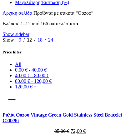
Μεγαλύτερη Έκπτωση (%)
Αρχική σελίδα
Προϊόντα με ετικέτα “Oozoo”
Sorted
Βλέπετε 1–12 από 166 αποτελέσματα
by
Show sidebar
latest
Show
9
12
18
24
Price filter
All
0,00
€
-
40,00
€
40,00
€
-
80,00
€
80,00
€
-
120,00
€
120,00
€
+
-15%
Ρολόι Oozoo Vintage Green Gold Stainless Steel Bracelet
C20296
Original
Η
85,00
€
72,00
€
price
τρέχουσα
-20%