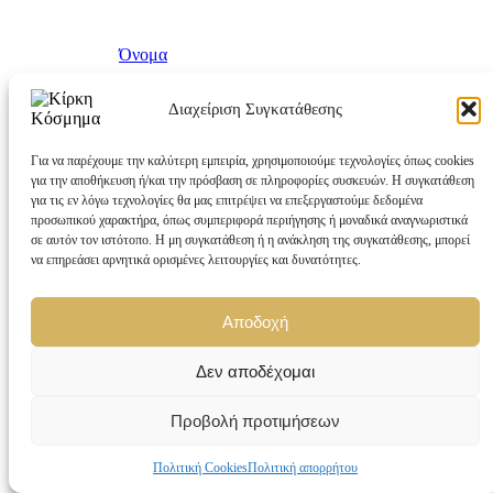
Όνομα
Διαχείριση Συγκατάθεσης
Ζώδια
Για να παρέχουμε την καλύτερη εμπειρία, χρησιμοποιούμε τεχνολογίες όπως cookies
για την αποθήκευση ή/και την πρόσβαση σε πληροφορίες συσκευών. Η συγκατάθεση
Παναγίτσες
για τις εν λόγω τεχνολογίες θα μας επιτρέψει να επεξεργαστούμε δεδομένα
προσωπικού χαρακτήρα, όπως συμπεριφορά περιήγησης ή μοναδικά αναγνωριστικά
σε αυτόν τον ιστότοπο. Η μη συγκατάθεση ή η ανάκληση της συγκατάθεσης, μπορεί
Καρφίτσες
να επηρεάσει αρνητικά ορισμένες λειτουργίες και δυνατότητες.
Παιδικά Κοσμήματα
Αποδοχή
Δεν αποδέχομαι
Παιδικά Βραχιόλια
Προβολή προτιμήσεων
Παιδικά Βραχιόλια Fashion
Πολιτική Cookies
Πολιτική απορρήτου