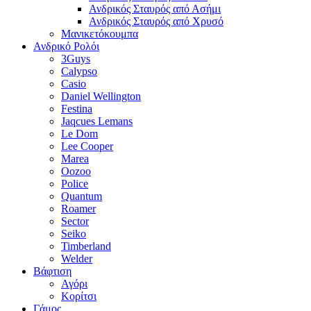
Ανδρικός Σταυρός από Ασήμι
Ανδρικός Σταυρός από Χρυσό
Μανικετόκουμπα
Ανδρικό Ρολόι
3Guys
Calypso
Casio
Daniel Wellington
Festina
Jaqcues Lemans
Le Dom
Lee Cooper
Marea
Oozoo
Police
Quantum
Roamer
Sector
Seiko
Timberland
Welder
Βάφτιση
Αγόρι
Κορίτσι
Γάμος