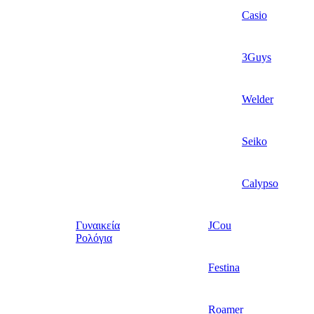
Casio
3Guys
Welder
Seiko
Calypso
Γυναικεία
JCou
Ρολόγια
Festina
Roamer