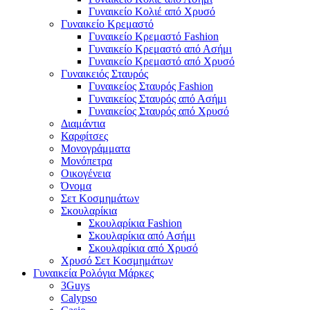
Γυναικείο Κολιέ από Χρυσό
Γυναικείο Κρεμαστό
Γυναικείο Κρεμαστό Fashion
Γυναικείο Κρεμαστό από Ασήμι
Γυναικείο Κρεμαστό από Χρυσό
Γυναικειός Σταυρός
Γυναικείος Σταυρός Fashion
Γυναικείος Σταυρός από Ασήμι
Γυναικείος Σταυρός από Χρυσό
Διαμάντια
Καρφίτσες
Μονογράμματα
Μονόπετρα
Οικογένεια
Όνομα
Σετ Κοσμημάτων
Σκουλαρίκια
Σκουλαρίκια Fashion
Σκουλαρίκια από Ασήμι
Σκουλαρίκια από Χρυσό
Χρυσό Σετ Κοσμημάτων
Γυναικεία Ρολόγια Μάρκες
3Guys
Calypso