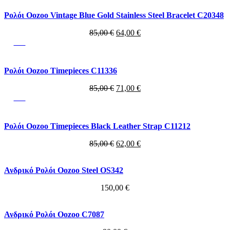
85,00 €.
είναι:
69,00 €.
Ρολόι Oozoo Vintage Blue Gold Stainless Steel Bracelet C20348
Original
Η
85,00
€
64,00
€
price
τρέχουσα
-16%
was:
τιμή
85,00 €.
είναι:
64,00 €.
Ρολόι Oozoo Timepieces C11336
Original
Η
85,00
€
71,00
€
price
τρέχουσα
-27%
was:
τιμή
85,00 €.
είναι:
71,00 €.
Ρολόι Oozoo Timepieces Black Leather Strap C11212
Original
Η
85,00
€
62,00
€
price
τρέχουσα
was:
τιμή
Ανδρικό Ρολόι Oozoo Steel OS342
85,00 €.
είναι:
62,00 €.
150,00
€
Ανδρικό Ρολόι Oozoo C7087