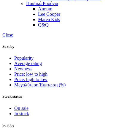
Παιδικά Ρολόγια
Am:pm
Lee Cooper
Marea Kids
Q&Q
Close
Sort by
Popularity
Average rating
Newness
Price: low to high
Price: high to low
Μεγαλύτερη Έκπτωση (%)
Stock status
On sale
In stock
Sort by