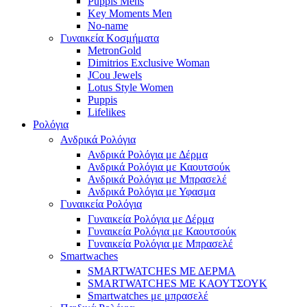
Puppis Mens
Key Moments Men
No-name
Γυναικεία Κοσμήματα
MetronGold
Dimitrios Exclusive Woman
JCou Jewels
Lotus Style Women
Puppis
Lifelikes
Ρολόγια
Ανδρικά Ρολόγια
Ανδρικά Ρολόγια με Δέρμα
Ανδρικά Ρολόγια με Καουτσούκ
Ανδρικά Ρολόγια με Μπρασελέ
Ανδρικά Ρολόγια με Υφασμα
Γυναικεία Ρολόγια
Γυναικεία Ρολόγια με Δέρμα
Γυναικεία Ρολόγια με Καουτσούκ
Γυναικεία Ρολόγια με Μπρασελέ
Smartwaches
SMARTWATCHES ΜΕ ΔΕΡΜΑ
SMARTWATCHES ΜΕ ΚΑΟΥΤΣΟΥΚ
Smartwatches με μπρασελέ