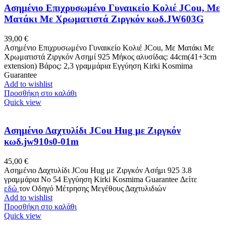
Ασημένιο Επιχρυσωμένο Γυναικείο Κολιέ JCou, Με
Ματάκι Με Χρωματιστά Ζιργκόν κωδ.JW603G
39,00
€
Ασημένιο Επιχρυσωμένο Γυναικείο Κολιέ JCou, Με Ματάκι Με
Χρωματιστά Ζιργκόν Ασημί 925 Μήκος αλυσίδας: 44cm(41+3cm
extension) Βάρος: 2,3 γραμμάρια Eγγύηση Kirki Kosmima
Guarantee
Add to wishlist
Προσθήκη στο καλάθι
Quick view
Ασημένιο Δαχτυλίδι JCou Hug με Ζιργκόν
κωδ.jw910s0-01m
45,00
€
Ασημένιο Δαχτυλίδι JCou Hug με Ζιργκόν Ασήμι 925 3.8
γραμμάρια No 54 Εγγύηση Kirki Kosmima Guarantee Δείτε
εδώ
τον Οδηγό Μέτρησης Μεγέθους Δαχτυλιδιών
Add to wishlist
Προσθήκη στο καλάθι
Quick view