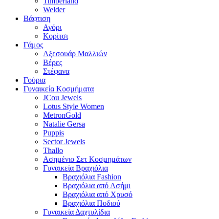
Timberland
Welder
Βάφτιση
Αγόρι
Κορίτσι
Γάμος
Αξεσουάρ Μαλλιών
Βέρες
Στέφανα
Γούρια
Γυναικεία Κοσμήματα
JCou Jewels
Lotus Style Women
MetronGold
Natalie Gersa
Puppis
Sector Jewels
Thallo
Ασημένιο Σετ Κοσμημάτων
Γυναικεία Βραχιόλια
Βραχιόλια Fashion
Βραχιόλια από Ασήμι
Βραχιόλια από Χρυσό
Βραχιόλια Ποδιού
Γυναικεία Δαχτυλίδια