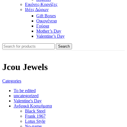
Εικόνες-Κορνίζες
Ιδέες Δώρων
Gift Boxes
Οικογένεια
Γούρια
Mother’s Day
Valentine’s Day
Search
Jcou Jewels
Categories
To be edited
uncategorized
Valentine's Day
Ανδρικά Κοσμήματα
Black Steel
Frank 1967
Lotus Style
No-name