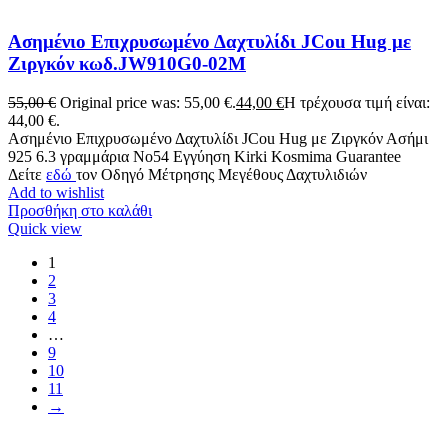
Ασημένιο Επιχρυσωμένο Δαχτυλίδι JCou Hug με
Ζιργκόν κωδ.JW910G0-02M
55,00
€
Original price was: 55,00 €.
44,00
€
Η τρέχουσα τιμή είναι:
44,00 €.
Ασημένιο Επιχρυσωμένο Δαχτυλίδι JCou Hug με Ζιργκόν Ασήμι
925 6.3 γραμμάρια No54 Εγγύηση Kirki Kosmima Guarantee
Δείτε
εδώ
τον Οδηγό Μέτρησης Μεγέθους Δαχτυλιδιών
Add to wishlist
Προσθήκη στο καλάθι
Quick view
1
2
3
4
…
9
10
11
→