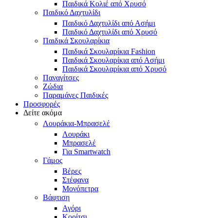
Παιδικά Κολιέ από Χρυσό
Παιδικό Δαχτυλίδι
Παιδικό Δαχτυλίδι από Ασήμι
Παιδικό Δαχτυλίδι από Χρυσό
Παιδικά Σκουλαρίκια
Παιδικά Σκουλαρίκια Fashion
Παιδικά Σκουλαρίκια από Ασήμι
Παιδικά Σκουλαρίκια από Χρυσό
Παναγίτσες
Ζώδια
Παραμάνες Παιδικές
Προσφορές
Δείτε ακόμα
Λουράκια-Μπρασελέ
Λουράκι
Μπρασελέ
Για Smartwatch
Γάμος
Βέρες
Στέφανα
Μονόπετρα
Βάφτιση
Αγόρι
Κορίτσι