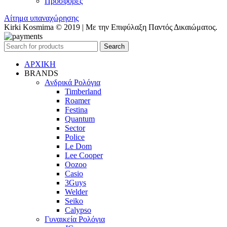
Προσφορές
Αίτημα υπαναχώρησης
Kirki Kosmima © 2019 | Με την Επιφύλαξη Παντός Δικαιώματος.
Search
ΑΡΧΙΚΗ
BRANDS
Ανδρικά Ρολόγια
Timberland
Roamer
Festina
Quantum
Sector
Police
Le Dom
Lee Cooper
Oozoo
Casio
3Guys
Welder
Seiko
Calypso
Γυναικεία Ρολόγια