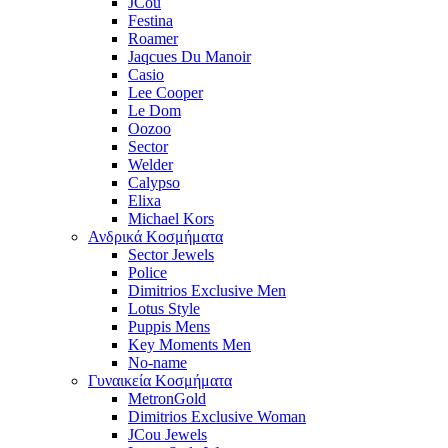
JCou
Festina
Roamer
Jaqcues Du Manoir
Casio
Lee Cooper
Le Dom
Oozoo
Sector
Welder
Calypso
Elixa
Michael Kors
Ανδρικά Κοσμήματα
Sector Jewels
Police
Dimitrios Exclusive Men
Lotus Style
Puppis Mens
Key Moments Men
No-name
Γυναικεία Κοσμήματα
MetronGold
Dimitrios Exclusive Woman
JCou Jewels