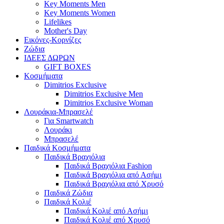
Key Moments Men
Key Moments Women
Lifelikes
Mother's Day
Εικόνες-Κορνίζες
Ζώδια
ΙΔΕΕΣ ΔΩΡΩΝ
GIFT BOXES
Κοσμήματα
Dimitrios Exclusive
Dimitrios Exclusive Men
Dimitrios Exclusive Woman
Λουράκια-Μπρασελέ
Για Smartwatch
Λουράκι
Μπρασελέ
Παιδικά Κοσμήματα
Παιδικά Βραχιόλια
Παιδικά Βραχιόλια Fashion
Παιδικά Βραχιόλια από Ασήμι
Παιδικά Βραχιόλια από Χρυσό
Παιδικά Ζώδια
Παιδικά Κολιέ
Παιδικά Κολιέ από Ασήμι
Παιδικά Κολιέ από Χρυσό