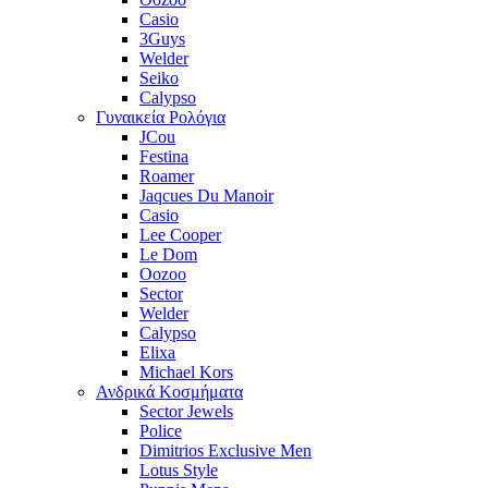
Casio
3Guys
Welder
Seiko
Calypso
Γυναικεία Ρολόγια
JCou
Festina
Roamer
Jaqcues Du Manoir
Casio
Lee Cooper
Le Dom
Oozoo
Sector
Welder
Calypso
Elixa
Michael Kors
Ανδρικά Κοσμήματα
Sector Jewels
Police
Dimitrios Exclusive Men
Lotus Style