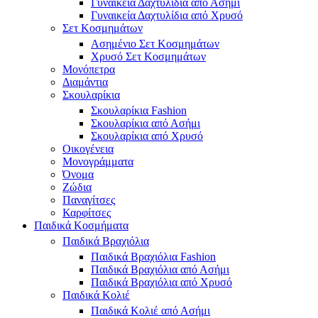
Γυναικεία Δαχτυλίδια από Ασήμι
Γυναικεία Δαχτυλίδια από Χρυσό
Σετ Κοσμημάτων
Ασημένιο Σετ Κοσμημάτων
Χρυσό Σετ Κοσμημάτων
Μονόπετρα
Διαμάντια
Σκουλαρίκια
Σκουλαρίκια Fashion
Σκουλαρίκια από Ασήμι
Σκουλαρίκια από Χρυσό
Οικογένεια
Μονογράμματα
Όνομα
Ζώδια
Παναγίτσες
Καρφίτσες
Παιδικά Κοσμήματα
Παιδικά Βραχιόλια
Παιδικά Βραχιόλια Fashion
Παιδικά Βραχιόλια από Ασήμι
Παιδικά Βραχιόλια από Χρυσό
Παιδικά Κολιέ
Παιδικά Κολιέ από Ασήμι