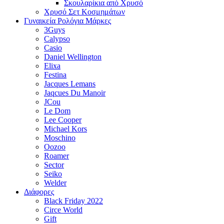
Σκουλαρίκια από Χρυσό
Χρυσό Σετ Κοσμημάτων
Γυναικεία Ρολόγια Μάρκες
3Guys
Calypso
Casio
Daniel Wellington
Elixa
Festina
Jacques Lemans
Jaqcues Du Manoir
JCou
Le Dom
Lee Cooper
Michael Kors
Moschino
Oozoo
Roamer
Sector
Seiko
Welder
Διάφορες
Black Friday 2022
Circe World
Gift