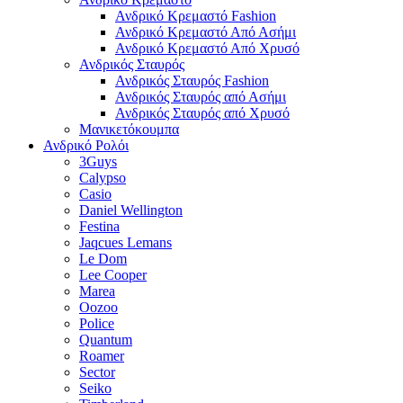
Ανδρικό Κρεμαστό Fashion
Ανδρικό Κρεμαστό Από Ασήμι
Ανδρικό Κρεμαστό Από Χρυσό
Ανδρικός Σταυρός
Ανδρικός Σταυρός Fashion
Ανδρικός Σταυρός από Ασήμι
Ανδρικός Σταυρός από Χρυσό
Μανικετόκουμπα
Ανδρικό Ρολόι
3Guys
Calypso
Casio
Daniel Wellington
Festina
Jaqcues Lemans
Le Dom
Lee Cooper
Marea
Oozoo
Police
Quantum
Roamer
Sector
Seiko