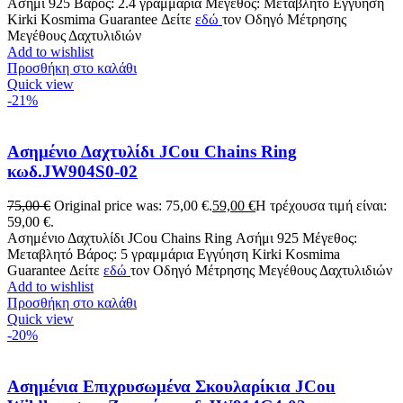
Ασήμι 925 Βάρος: 2.4 γραμμάρια Μέγεθος: Μεταβλητό Εγγύηση
Kirki Kosmima Guarantee Δείτε
εδώ
τον Οδηγό Μέτρησης
Μεγέθους Δαχτυλιδιών
Add to wishlist
Προσθήκη στο καλάθι
Quick view
-21%
Ασημένιο Δαχτυλίδι JCou Chains Ring
κωδ.JW904S0-02
75,00
€
Original price was: 75,00 €.
59,00
€
Η τρέχουσα τιμή είναι:
59,00 €.
Ασημένιο Δαχτυλίδι JCou Chains Ring Ασήμι 925 Μέγεθος:
Μεταβλητό Βάρος: 5 γραμμάρια Εγγύηση Kirki Kosmima
Guarantee Δείτε
εδώ
τον Οδηγό Μέτρησης Μεγέθους Δαχτυλιδιών
Add to wishlist
Προσθήκη στο καλάθι
Quick view
-20%
Ασημένια Επιχρυσωμένα Σκουλαρίκια JCou