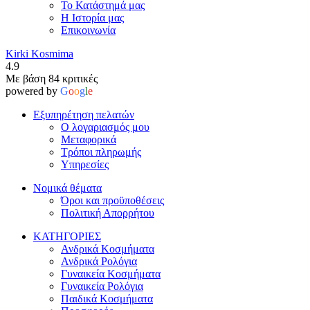
Το Κατάστημά μας
Η Ιστορία μας
Επικοινωνία
Kirki Kosmima
4.9
Με βάση 84 κριτικές
powered by
G
o
o
g
l
e
Εξυπηρέτηση πελατών
Ο λογαριασμός μου
Μεταφορικά
Τρόποι πληρωμής
Υπηρεσίες
Νομικά θέματα
Όροι και προϋποθέσεις
Πολιτική Απορρήτου
ΚΑΤΗΓΟΡΙΕΣ
Ανδρικά Κοσμήματα
Ανδρικά Ρολόγια
Γυναικεία Κοσμήματα
Γυναικεία Ρολόγια
Παιδικά Κοσμήματα